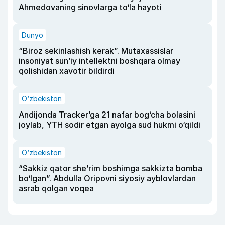
Ahmedovaning sinovlarga to‘la hayoti
Dunyo
“Biroz sekinlashish kerak”. Mutaxassislar
insoniyat sun’iy intellektni boshqara olmay
qolishidan xavotir bildirdi
O‘zbekiston
Andijonda Tracker’ga 21 nafar bog‘cha bolasini
joylab, YTH sodir etgan ayolga sud hukmi o‘qildi
O‘zbekiston
“Sakkiz qator she’rim boshimga sakkizta bomba
bo‘lgan”. Abdulla Oripovni siyosiy ayblovlardan
asrab qolgan voqea