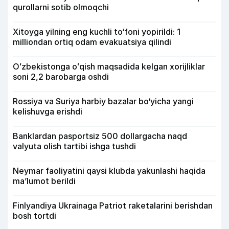
qurollarni sotib olmoqchi
Xitoyga yilning eng kuchli to‘foni yopirildi: 1
milliondan ortiq odam evakuatsiya qilindi
Oʻzbekistonga oʻqish maqsadida kelgan xorijliklar
soni 2,2 barobarga oshdi
Rossiya va Suriya harbiy bazalar bo‘yicha yangi
kelishuvga erishdi
Banklardan pasportsiz 500 dollargacha naqd
valyuta olish tartibi ishga tushdi
Neymar faoliyatini qaysi klubda yakunlashi haqida
ma’lumot berildi
Finlyandiya Ukrainaga Patriot raketalarini berishdan
bosh tortdi