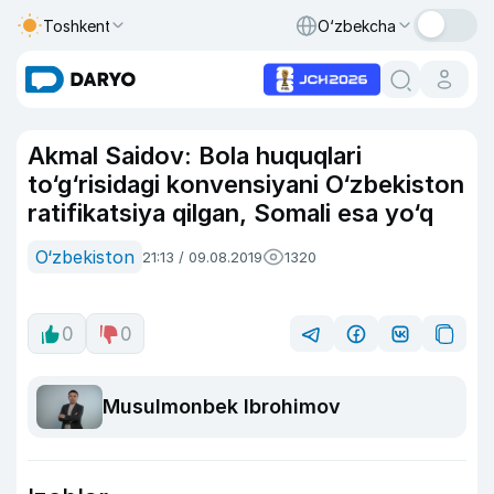
Toshkent
O‘zbekcha
Akmal Saidov: Bola huquqlari
to‘g‘risidagi konvensiyani O‘zbekiston
ratifikatsiya qilgan, Somali esa yo‘q
O‘zbekiston
21:13 / 09.08.2019
1320
0
0
Musulmonbek Ibrohimov