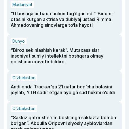
Madaniyat
“U boshqalar baxti uchun tug‘ilgan edi”. Bir umr
otasini kutgan aktrisa va dublyaj ustasi Rimma
Ahmedovaning sinovlarga to‘la hayoti
Dunyo
“Biroz sekinlashish kerak”. Mutaxassislar
insoniyat sun’iy intellektni boshqara olmay
qolishidan xavotir bildirdi
O‘zbekiston
Andijonda Tracker’ga 21 nafar bog‘cha bolasini
joylab, YTH sodir etgan ayolga sud hukmi o‘qildi
O‘zbekiston
“Sakkiz qator she’rim boshimga sakkizta bomba
bo‘lgan”. Abdulla Oripovni siyosiy ayblovlardan
asrab qolgan voqea