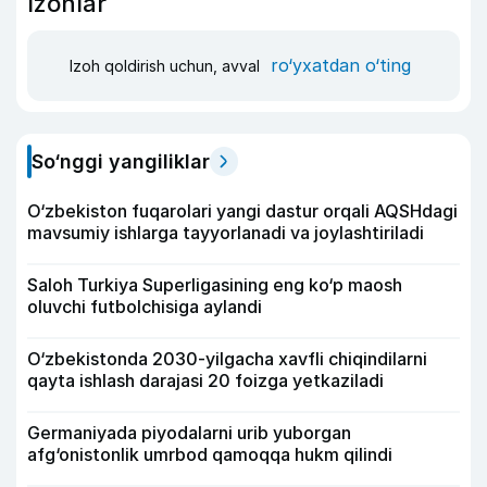
Izohlar
ro‘yxatdan o‘ting
Izoh qoldirish uchun, avval
So‘nggi yangiliklar
O‘zbekiston fuqarolari yangi dastur orqali AQSHdagi
mavsumiy ishlarga tayyorlanadi va joylashtiriladi
Saloh Turkiya Superligasining eng ko‘p maosh
oluvchi futbolchisiga aylandi
O‘zbekistonda 2030-yilgacha xavfli chiqindilarni
qayta ishlash darajasi 20 foizga yetkaziladi
Germaniyada piyodalarni urib yuborgan
afg‘onistonlik umrbod qamoqqa hukm qilindi