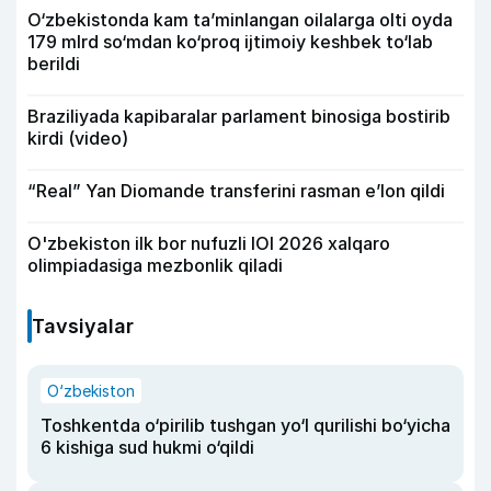
O‘zbekistonda kam ta’minlangan oilalarga olti oyda
179 mlrd so‘mdan ko‘proq ijtimoiy keshbek to‘lab
berildi
Braziliyada kapibaralar parlament binosiga bostirib
kirdi (video)
“Real” Yan Diomande transferini rasman e’lon qildi
O'zbekiston ilk bor nufuzli IOI 2026 xalqaro
olimpiadasiga mezbonlik qiladi
Tavsiyalar
O‘zbekiston
Toshkentda o‘pirilib tushgan yo‘l qurilishi bo‘yicha
6 kishiga sud hukmi o‘qildi