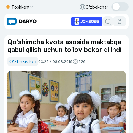
Toshkent
O‘zbekcha
Qo‘shimcha kvota asosida maktabga
qabul qilish uchun to‘lov bekor qilindi
O‘zbekiston
03:25 / 08.08.2019
926