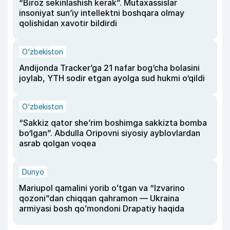
“Biroz sekinlashish kerak”. Mutaxassislar
insoniyat sun’iy intellektni boshqara olmay
qolishidan xavotir bildirdi
O‘zbekiston
Andijonda Tracker’ga 21 nafar bog‘cha bolasini
joylab, YTH sodir etgan ayolga sud hukmi o‘qildi
O‘zbekiston
“Sakkiz qator she’rim boshimga sakkizta bomba
bo‘lgan”. Abdulla Oripovni siyosiy ayblovlardan
asrab qolgan voqea
Dunyo
Mariupol qamalini yorib oʻtgan va “Izvarino
qozoni”dan chiqqan qahramon — Ukraina
armiyasi bosh qoʻmondoni Drapatiy haqida