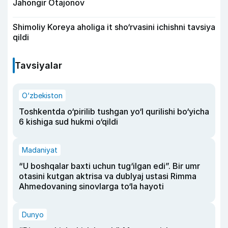
Jahongir Otajonov
Shimoliy Koreya aholiga it sho‘rvasini ichishni tavsiya
qildi
Tavsiyalar
O‘zbekiston
Toshkentda o‘pirilib tushgan yo‘l qurilishi bo‘yicha
6 kishiga sud hukmi o‘qildi
Madaniyat
“U boshqalar baxti uchun tug‘ilgan edi”. Bir umr
otasini kutgan aktrisa va dublyaj ustasi Rimma
Ahmedovaning sinovlarga to‘la hayoti
Dunyo