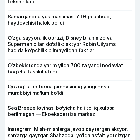
tekshiriladi
Samarqandda yuk mashinasi YTHga uchrab,
haydovchisi halok bo‘ldi
O‘zga sayyoralik obrazi, Disney bilan nizo va
Supermen bilan do‘stlik: aktyor Robin Uilyams
haqida ko‘pchilik bilmaydigan faktlar
O‘zbekistonda yarim yilda 700 ta yangi nodavlat
bog‘cha tashkil etildi
Qozog‘iston terma jamoasining yangi bosh
murabbiyi ma’lum bo‘ldi
Sea Breeze loyihasi bo‘yicha hali to‘liq xulosa
berilmagan — Ekoekspertiza markazi
Instagram: Mish-mishlarga javob qaytargan aktyor,
san’atga qaytgan Shahzoda, yo‘lga asfalt yotqizgan