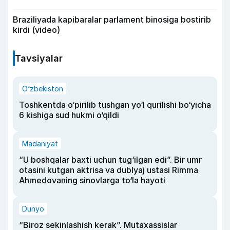
Braziliyada kapibaralar parlament binosiga bostirib
kirdi (video)
Tavsiyalar
O‘zbekiston
Toshkentda o‘pirilib tushgan yo‘l qurilishi bo‘yicha
6 kishiga sud hukmi o‘qildi
Madaniyat
“U boshqalar baxti uchun tug‘ilgan edi”. Bir umr
otasini kutgan aktrisa va dublyaj ustasi Rimma
Ahmedovaning sinovlarga to‘la hayoti
Dunyo
“Biroz sekinlashish kerak”. Mutaxassislar