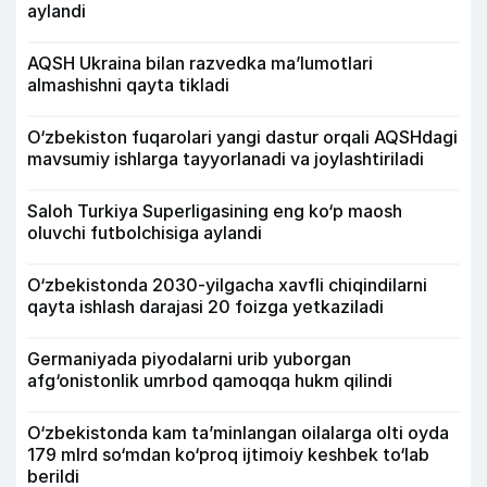
aylandi
AQSH Ukraina bilan razvedka ma’lumotlari
almashishni qayta tikladi
O‘zbekiston fuqarolari yangi dastur orqali AQSHdagi
mavsumiy ishlarga tayyorlanadi va joylashtiriladi
Saloh Turkiya Superligasining eng ko‘p maosh
oluvchi futbolchisiga aylandi
O‘zbekistonda 2030-yilgacha xavfli chiqindilarni
qayta ishlash darajasi 20 foizga yetkaziladi
Germaniyada piyodalarni urib yuborgan
afg‘onistonlik umrbod qamoqqa hukm qilindi
O‘zbekistonda kam ta’minlangan oilalarga olti oyda
179 mlrd so‘mdan ko‘proq ijtimoiy keshbek to‘lab
berildi