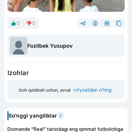
0
0
Fozilbek Yusupov
Izohlar
ro‘yxatdan o‘ting
Izoh qoldirish uchun, avval
So‘nggi yangiliklar
Diomande “Real” tarixidagi eng qimmat futbolchiga