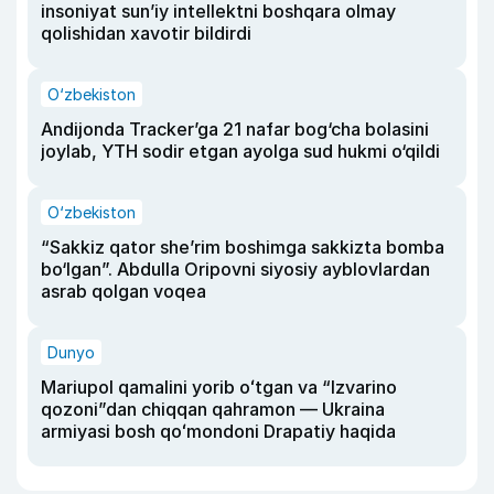
insoniyat sun’iy intellektni boshqara olmay
qolishidan xavotir bildirdi
O‘zbekiston
Andijonda Tracker’ga 21 nafar bog‘cha bolasini
joylab, YTH sodir etgan ayolga sud hukmi o‘qildi
O‘zbekiston
“Sakkiz qator she’rim boshimga sakkizta bomba
bo‘lgan”. Abdulla Oripovni siyosiy ayblovlardan
asrab qolgan voqea
Dunyo
Mariupol qamalini yorib oʻtgan va “Izvarino
qozoni”dan chiqqan qahramon — Ukraina
armiyasi bosh qoʻmondoni Drapatiy haqida