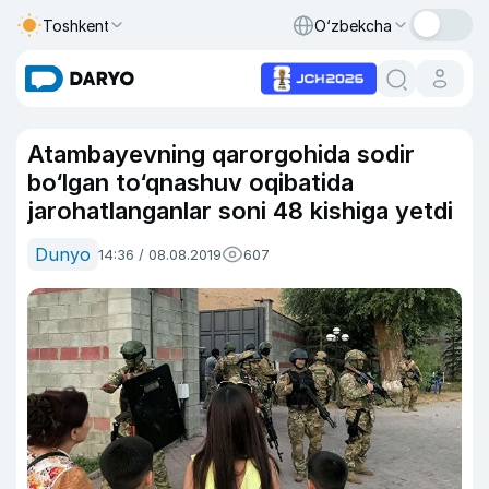
Toshkent
O‘zbekcha
Atambayevning qarorgohida sodir
bo‘lgan to‘qnashuv oqibatida
jarohatlanganlar soni 48 kishiga yetdi
Dunyo
14:36 / 08.08.2019
607