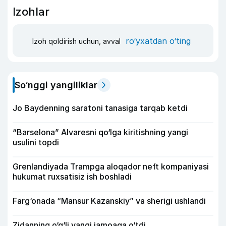
Izohlar
ro‘yxatdan o‘ting
Izoh qoldirish uchun, avval
So‘nggi yangiliklar
Jo Baydenning saratoni tanasiga tarqab ketdi
“Barselona” Alvaresni qo‘lga kiritishning yangi
usulini topdi
Grenlandiyada Trampga aloqador neft kompaniyasi
hukumat ruxsatisiz ish boshladi
Farg‘onada “Mansur Kazanskiy” va sherigi ushlandi
Zidanning o‘g‘li yangi jamoaga o‘tdi