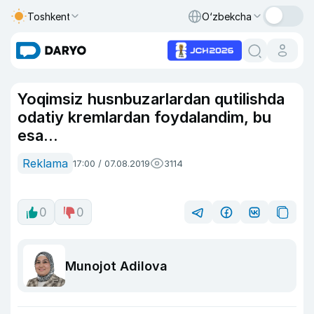
Toshkent
O‘zbekcha
Yoqimsiz husnbuzarlardan qutilishda
odatiy kremlardan foydalandim, bu
esa...
Reklama
17:00 / 07.08.2019
3114
0
0
Munojot Adilova