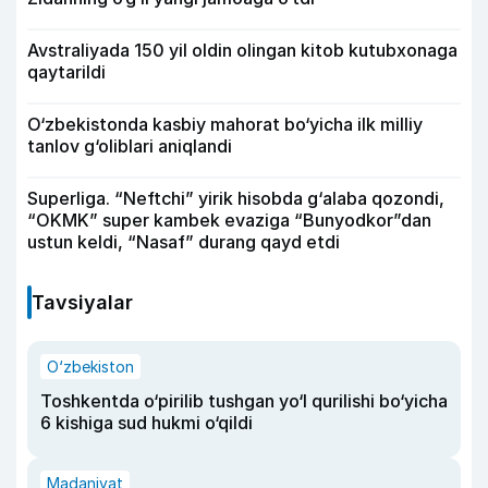
Avstraliyada 150 yil oldin olingan kitob kutubxonaga
qaytarildi
O‘zbekistonda kasbiy mahorat bo‘yicha ilk milliy
tanlov g‘oliblari aniqlandi
Superliga. “Neftchi” yirik hisobda g‘alaba qozondi,
“OKMK” super kambek evaziga “Bunyodkor”dan
ustun keldi, “Nasaf” durang qayd etdi
Tavsiyalar
O‘zbekiston
Toshkentda o‘pirilib tushgan yo‘l qurilishi bo‘yicha
6 kishiga sud hukmi o‘qildi
Madaniyat