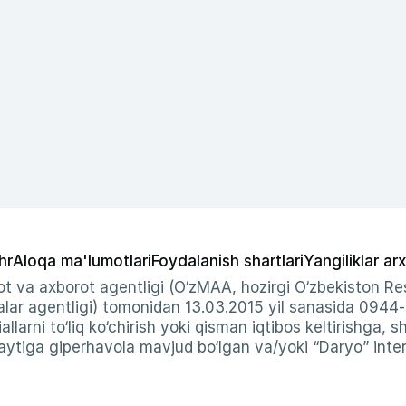
hr
Aloqa ma'lumotlari
Foydalanish shartlari
Yangiliklar arx
t va axborot agentligi (O‘zMAA, hozirgi O‘zbekiston Res
ar agentligi) tomonidan 13.03.2015 yil sanasida 0944
allarni to‘liq ko‘chirish yoki qisman iqtibos keltirishga, 
ytiga giperhavola mavjud bo‘lgan va/yoki “Daryo” intern