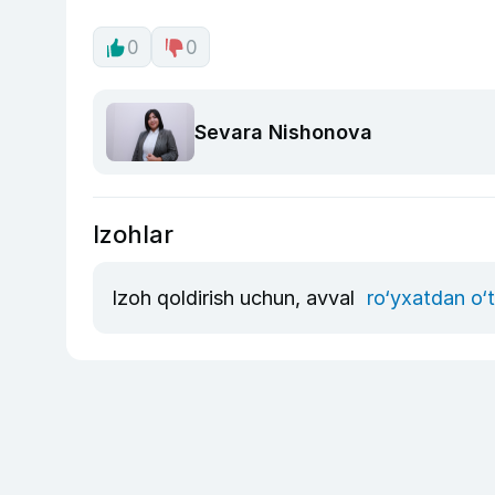
0
0
Sevara Nishonova
Izohlar
Izoh qoldirish uchun, avval
ro‘yxatdan o‘t