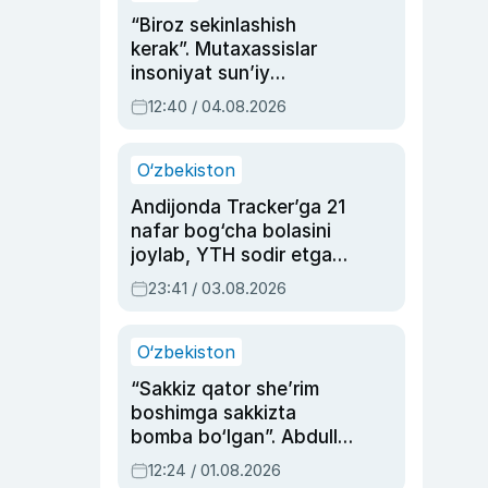
“Biroz sekinlashish
kerak”. Mutaxassislar
insoniyat sun’iy
intellektni boshqara
12:40 / 04.08.2026
olmay qolishidan xavotir
bildirdi
O‘zbekiston
Andijonda Tracker’ga 21
nafar bog‘cha bolasini
joylab, YTH sodir etgan
ayolga sud hukmi o‘qildi
23:41 / 03.08.2026
O‘zbekiston
“Sakkiz qator she’rim
boshimga sakkizta
bomba bo‘lgan”. Abdulla
Oripovni siyosiy
12:24 / 01.08.2026
ayblovlardan asrab