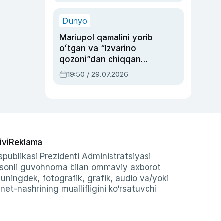
qolgan voqea
Dunyo
Mariupol qamalini yorib
oʻtgan va “Izvarino
qozoni”dan chiqqan
qahramon — Ukraina
19:50 / 29.07.2026
armiyasi bosh
qoʻmondoni Drapatiy
haqida
ivi
Reklama
publikasi Prezidenti Administratsiyasi
-sonli guvohnoma bilan ommaviy axborot
shuningdek, fotografik, grafik, audio va/yoki
et-nashrining muallifligini ko‘rsatuvchi