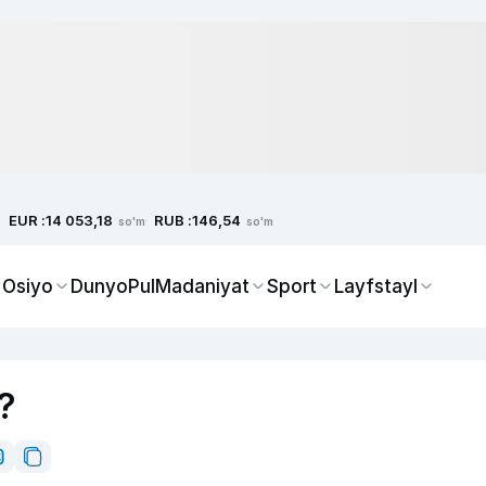
EUR :
RUB :
14 053,18
146,54
so'm
so'm
 Osiyo
Dunyo
Pul
Madaniyat
Sport
Layfstayl
i?