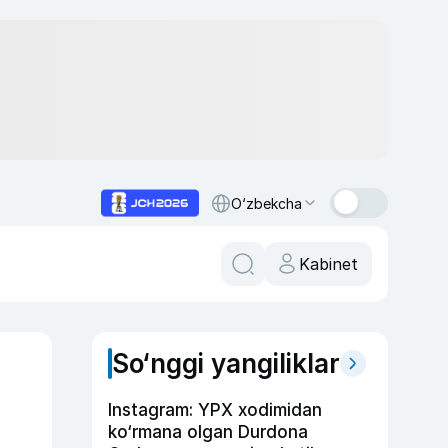
O‘zbekcha
Kabinet
So‘nggi yangiliklar
Instagram: YPX xodimidan
ko‘rmana olgan Durdona