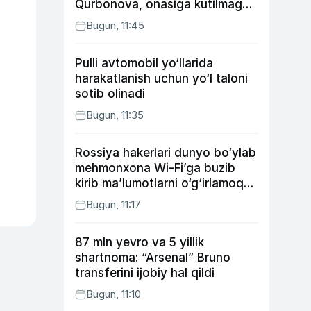
Qurbonova, onasiga kutilmagan
sovg‘a tayyorlagan Umid vines,
Bugun, 11:45
xonanda Rayhon nimadan xafa?
Pulli avtomobil yo‘llarida
harakatlanish uchun yo‘l taloni
sotib olinadi
Bugun, 11:35
Rossiya hakerlari dunyo bo‘ylab
mehmonxona Wi-Fi’ga buzib
kirib ma’lumotlarni o‘g‘irlamoqda
— Microsoft
Bugun, 11:17
87 mln yevro va 5 yillik
shartnoma: “Arsenal” Bruno
transferini ijobiy hal qildi
Bugun, 11:10