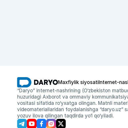
Maxfiylik siyosati
Internet-nas
“Daryo” internet-nashrining (O‘zbekiston matbuo
huzuridagi Axborot va ommaviy kommunikatsiyal
vositasi sifatida ro‘yxatga olingan. Matnli materi
videomateriallaridan foydalanishga “daryo.uz” sa
yozuv ilova qilingan taqdirda yo‘l qo‘yiladi.