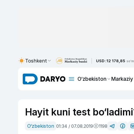
Toshkent
USD :
12 178,85
so'm
O‘zbekiston
Markaziy
Hayit kuni test bo‘ladim
O‘zbekiston
01:34 / 07.08.2019
1198