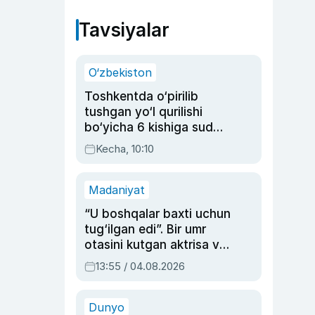
Tavsiyalar
O‘zbekiston
Toshkentda o‘pirilib
tushgan yo‘l qurilishi
bo‘yicha 6 kishiga sud
hukmi o‘qildi
Kecha, 10:10
Madaniyat
“U boshqalar baxti uchun
tug‘ilgan edi”. Bir umr
otasini kutgan aktrisa va
dublyaj ustasi Rimma
13:55 / 04.08.2026
Ahmedovaning
sinovlarga to‘la hayoti
Dunyo