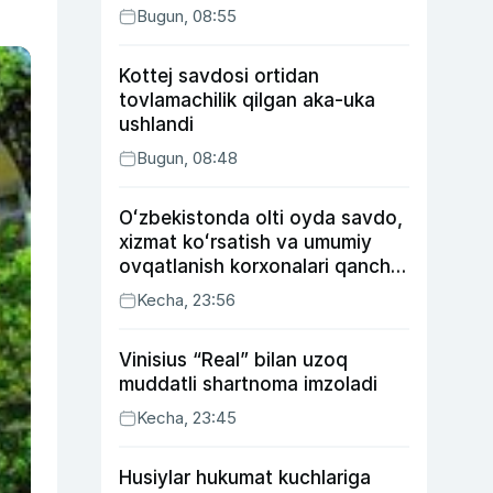
Bugun, 08:55
Kottej savdosi ortidan
tovlamachilik qilgan aka-uka
ushlandi
Bugun, 08:48
Oʻzbekistonda olti oyda savdo,
xizmat koʻrsatish va umumiy
ovqatlanish korxonalari qancha
soliq toʻlagani ochiqlandi
Kecha, 23:56
Vinisius “Real” bilan uzoq
muddatli shartnoma imzoladi
Kecha, 23:45
Husiylar hukumat kuchlariga