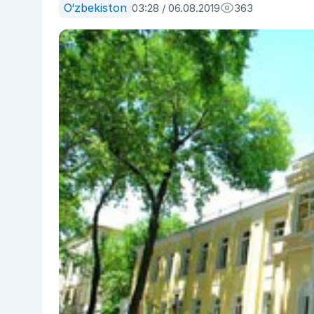
O‘zbekiston
03:28 / 06.08.2019
363