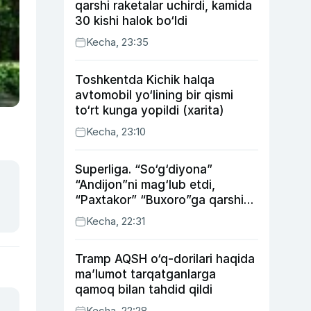
qarshi raketalar uchirdi, kamida
30 kishi halok bo‘ldi
Kecha, 23:35
Toshkentda Kichik halqa
avtomobil yo‘lining bir qismi
to‘rt kunga yopildi (xarita)
Kecha, 23:10
Superliga. “So‘g‘diyona”
“Andijon”ni mag‘lub etdi,
“Paxtakor” “Buxoro”ga qarshi
bahsda g‘alabani qo‘ldan
Kecha, 22:31
chiqardi
Tramp AQSH o‘q-dorilari haqida
ma’lumot tarqatganlarga
qamoq bilan tahdid qildi
Kecha, 22:28