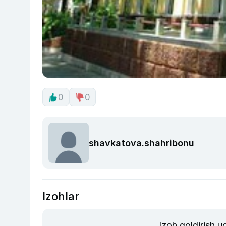
0
0
shavkatova.shahribonu
Izohlar
Izoh qoldirish 