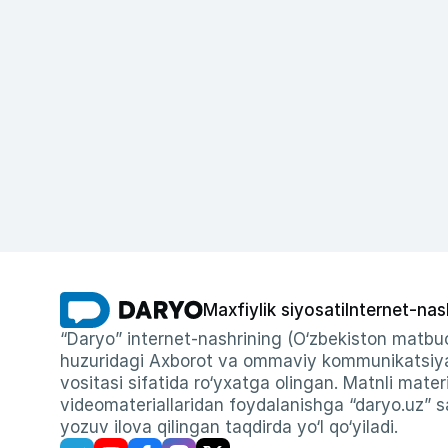
Maxfiylik siyosati
Internet-nas
“Daryo” internet-nashrining (O‘zbekiston matbuo
huzuridagi Axborot va ommaviy kommunikatsiyal
vositasi sifatida ro‘yxatga olingan. Matnli materi
videomateriallaridan foydalanishga “daryo.uz” sa
yozuv ilova qilingan taqdirda yo‘l qo‘yiladi.