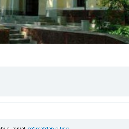
uchun, avval
ro‘yxatdan o‘ting