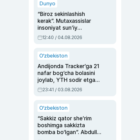
Dunyo
“Biroz sekinlashish
kerak”. Mutaxassislar
insoniyat sun’iy
intellektni boshqara
12:40 / 04.08.2026
olmay qolishidan xavotir
bildirdi
O‘zbekiston
Andijonda Tracker’ga 21
nafar bog‘cha bolasini
joylab, YTH sodir etgan
ayolga sud hukmi o‘qildi
23:41 / 03.08.2026
O‘zbekiston
“Sakkiz qator she’rim
boshimga sakkizta
bomba bo‘lgan”. Abdulla
Oripovni siyosiy