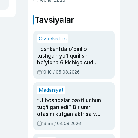
Tavsiyalar
O‘zbekiston
Toshkentda o‘pirilib
tushgan yo‘l qurilishi
bo‘yicha 6 kishiga sud
hukmi o‘qildi
10:10 / 05.08.2026
Madaniyat
“U boshqalar baxti uchun
tug‘ilgan edi”. Bir umr
otasini kutgan aktrisa va
dublyaj ustasi Rimma
13:55 / 04.08.2026
Ahmedovaning
sinovlarga to‘la hayoti