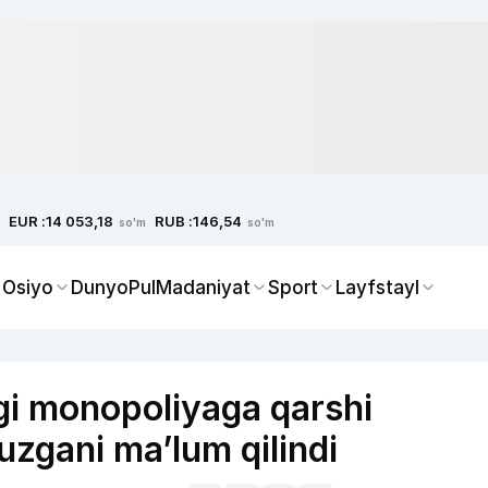
EUR :
RUB :
14 053,18
146,54
so'm
so'm
 Osiyo
Dunyo
Pul
Madaniyat
Sport
Layfstayl
igi monopoliyaga qarshi
buzgani ma’lum qilindi