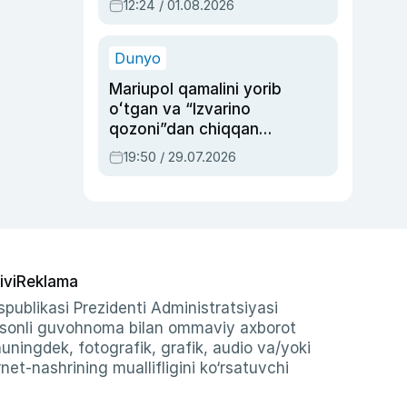
12:24 / 01.08.2026
ayblovlardan asrab
qolgan voqea
Dunyo
Mariupol qamalini yorib
oʻtgan va “Izvarino
qozoni”dan chiqqan
qahramon — Ukraina
19:50 / 29.07.2026
armiyasi bosh
qoʻmondoni Drapatiy
haqida
ivi
Reklama
publikasi Prezidenti Administratsiyasi
-sonli guvohnoma bilan ommaviy axborot
shuningdek, fotografik, grafik, audio va/yoki
et-nashrining muallifligini ko‘rsatuvchi