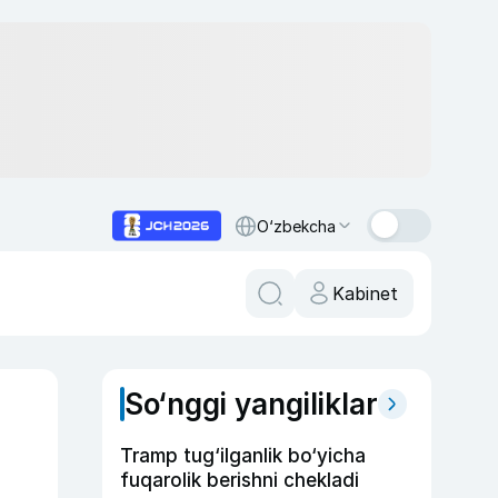
O‘zbekcha
Kabinet
So‘nggi yangiliklar
Tramp tug‘ilganlik bo‘yicha
fuqarolik berishni chekladi