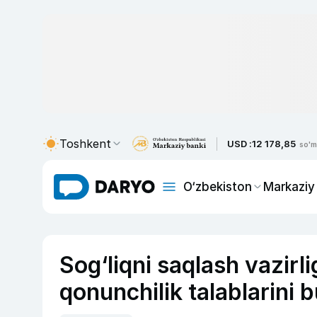
Toshkent
USD :
12 178,85
so'm
O‘zbekiston
Markaziy
Sog‘liqni saqlash vazirl
qonunchilik talablarini 