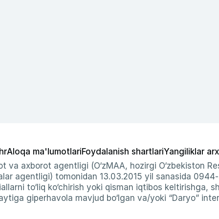
hr
Aloqa ma'lumotlari
Foydalanish shartlari
Yangiliklar arx
t va axborot agentligi (O‘zMAA, hozirgi O‘zbekiston Res
ar agentligi) tomonidan 13.03.2015 yil sanasida 0944
allarni to‘liq ko‘chirish yoki qisman iqtibos keltirishga, 
ytiga giperhavola mavjud bo‘lgan va/yoki “Daryo” intern