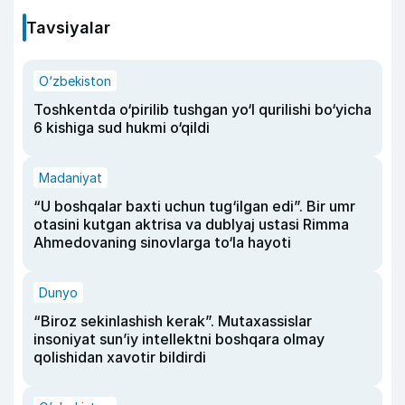
Tavsiyalar
O‘zbekiston
Toshkentda o‘pirilib tushgan yo‘l qurilishi bo‘yicha
6 kishiga sud hukmi o‘qildi
Madaniyat
“U boshqalar baxti uchun tug‘ilgan edi”. Bir umr
otasini kutgan aktrisa va dublyaj ustasi Rimma
Ahmedovaning sinovlarga to‘la hayoti
Dunyo
“Biroz sekinlashish kerak”. Mutaxassislar
insoniyat sun’iy intellektni boshqara olmay
qolishidan xavotir bildirdi