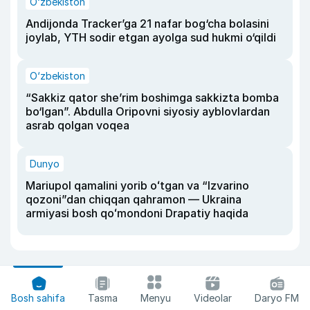
O‘zbekiston
Andijonda Tracker’ga 21 nafar bog‘cha bolasini
joylab, YTH sodir etgan ayolga sud hukmi o‘qildi
O‘zbekiston
“Sakkiz qator she’rim boshimga sakkizta bomba
bo‘lgan”. Abdulla Oripovni siyosiy ayblovlardan
asrab qolgan voqea
Dunyo
Mariupol qamalini yorib oʻtgan va “Izvarino
qozoni”dan chiqqan qahramon — Ukraina
armiyasi bosh qoʻmondoni Drapatiy haqida
Bosh sahifa
Tasma
Menyu
Videolar
Daryo FM