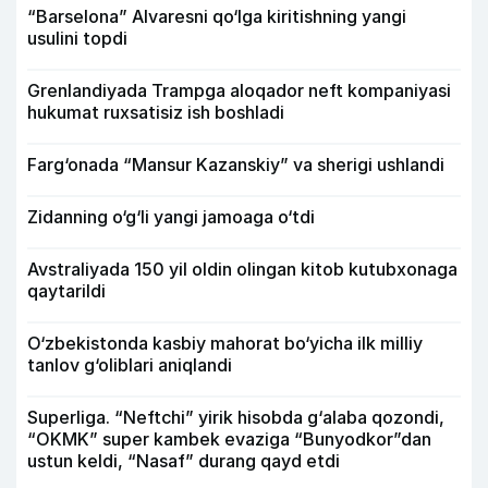
“Barselona” Alvaresni qo‘lga kiritishning yangi
usulini topdi
Grenlandiyada Trampga aloqador neft kompaniyasi
hukumat ruxsatisiz ish boshladi
Farg‘onada “Mansur Kazanskiy” va sherigi ushlandi
Zidanning o‘g‘li yangi jamoaga o‘tdi
Avstraliyada 150 yil oldin olingan kitob kutubxonaga
qaytarildi
O‘zbekistonda kasbiy mahorat bo‘yicha ilk milliy
tanlov g‘oliblari aniqlandi
Superliga. “Neftchi” yirik hisobda g‘alaba qozondi,
“OKMK” super kambek evaziga “Bunyodkor”dan
ustun keldi, “Nasaf” durang qayd etdi