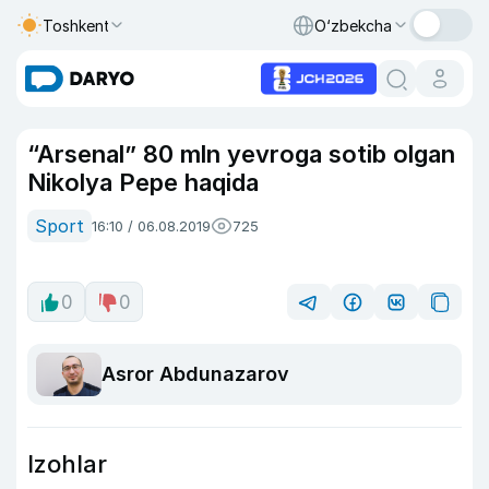
Toshkent
O‘zbekcha
“Arsenal” 80 mln yevroga sotib olgan
Nikolya Pepe haqida
Sport
16:10 / 06.08.2019
725
0
0
Asror Abdunazarov
Izohlar