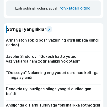
ro‘yxatdan o‘ting
Izoh qoldirish uchun, avval
So‘nggi yangiliklar
Armaniston sobiq bosh vazirining o‘g‘li hibsga olindi
(video)
Javohir Sindorov: “Gukesh hatto yutuqli
vaziyatlarda ham xotirjamlikni yo‘qotadi”
“Odisseya” Nolanning eng yuqori daromad keltirgan
filmiga aylandi
Denovda uyi buzilgan oilaga yangisi quriladigan
bo‘ldi
Andijonda qizlarni Turkiyaga fohishalikka sotmoqchi