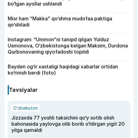
bo‘lgan ayollar ushlandi
Misr ham “Makka” qo‘shma mudofaa paktiga
qo‘shiladi
Instagram: “Ummon”ni tanqid qilgan Yulduz
Usmonova, O‘zbekistonga kelgan Maksim, Durdona
Qurbonovaning qiyofadoshi topildi
Bayden og‘ir xastaligi haqidagi xabarlar ortidan
ko‘rinish berdi (foto)
Tavsiyalar
O‘zbekiston
Jizzaxda 77 yoshli taksichini qo‘y sotib olish
bahonasida yaylovga olib borib o‘ldirgan yigit 20
yilga qamaldi