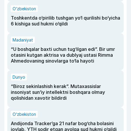
O‘zbekiston
Toshkentda o‘pirilib tushgan yo‘l qurilishi bo‘yicha
6 kishiga sud hukmi o‘qildi
Madaniyat
“U boshqalar baxti uchun tug‘ilgan edi”. Bir umr
otasini kutgan aktrisa va dublyaj ustasi Rimma
Ahmedovaning sinovlarga to‘la hayoti
Dunyo
“Biroz sekinlashish kerak”. Mutaxassislar
insoniyat sun’iy intellektni boshqara olmay
qolishidan xavotir bildirdi
O‘zbekiston
Andijonda Tracker’ga 21 nafar bog‘cha bolasini
joylab, YTH sodir etgan ayolga sud hukmi o‘qildi