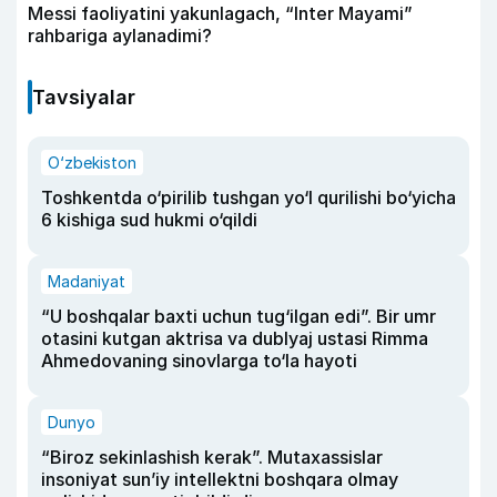
Messi faoliyatini yakunlagach, “Inter Mayami”
rahbariga aylanadimi?
Tavsiyalar
O‘zbekiston
Toshkentda o‘pirilib tushgan yo‘l qurilishi bo‘yicha
6 kishiga sud hukmi o‘qildi
Madaniyat
“U boshqalar baxti uchun tug‘ilgan edi”. Bir umr
otasini kutgan aktrisa va dublyaj ustasi Rimma
Ahmedovaning sinovlarga to‘la hayoti
Dunyo
“Biroz sekinlashish kerak”. Mutaxassislar
insoniyat sun’iy intellektni boshqara olmay