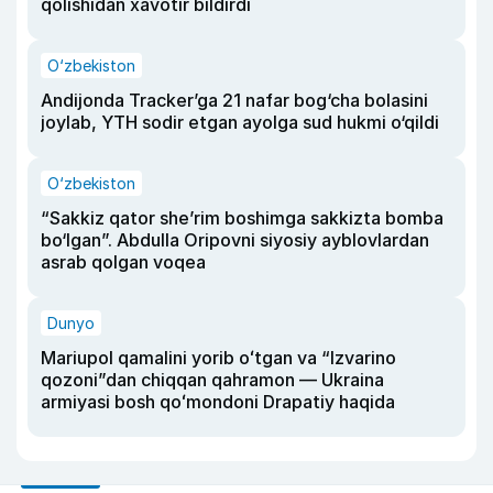
qolishidan xavotir bildirdi
O‘zbekiston
Andijonda Tracker’ga 21 nafar bog‘cha bolasini
joylab, YTH sodir etgan ayolga sud hukmi o‘qildi
O‘zbekiston
“Sakkiz qator she’rim boshimga sakkizta bomba
bo‘lgan”. Abdulla Oripovni siyosiy ayblovlardan
asrab qolgan voqea
Dunyo
Mariupol qamalini yorib oʻtgan va “Izvarino
qozoni”dan chiqqan qahramon — Ukraina
armiyasi bosh qoʻmondoni Drapatiy haqida