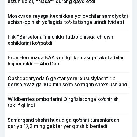
ustun keldi, “Nasaf” durang qayd etdi
Moskvada reysga kechikkan yo‘lovchilar samolyotni
uchish-qo‘nish yo‘lagida to‘xtatishga urindi (video)
Flik “Barselona”ning ikki futbolchisiga chiqish
eshiklarini ko‘rsatdi
Eron Hormuzda BAA yonilg‘i kemasiga raketa bilan
hujum qildi — Abu Dabi
Qashqadaryoda 6 gektar yerni xususiylashtirib
berish evaziga 100 mln so‘m so‘ragan shaxs ushlandi
Wildberries omborlarini Qirg‘izistonga ko‘chirish
taklif qilindi
Samarqand shahri hududiga qo‘shni tumanlardan
qariyb 17,2 ming gektar yer qo‘shib beriladi