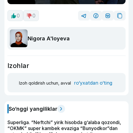
0
0
Nigora A'loyeva
Izohlar
ro‘yxatdan o‘ting
Izoh qoldirish uchun, avval
So‘nggi yangiliklar
Superliga. “Neftchi” yirik hisobda g‘alaba qozondi,
“OKMK” super kambek evaziga “Bunyodkor”dan