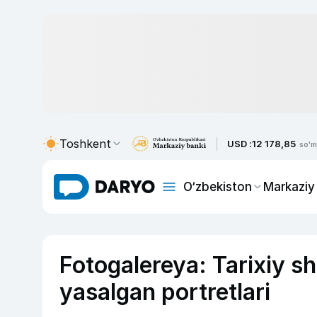
Toshkent
USD :
12 178,85
so'm
O‘zbekiston
Markaziy
Fotogalereya: Tarixiy s
yasalgan portretlari