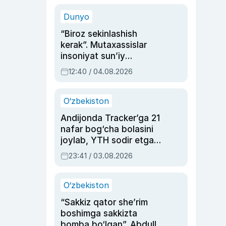
sinovlarga to‘la hayoti
Dunyo
“Biroz sekinlashish
kerak”. Mutaxassislar
insoniyat sun’iy
intellektni boshqara
12:40 / 04.08.2026
olmay qolishidan xavotir
bildirdi
O‘zbekiston
Andijonda Tracker’ga 21
nafar bog‘cha bolasini
joylab, YTH sodir etgan
ayolga sud hukmi o‘qildi
23:41 / 03.08.2026
O‘zbekiston
“Sakkiz qator she’rim
boshimga sakkizta
bomba bo‘lgan”. Abdulla