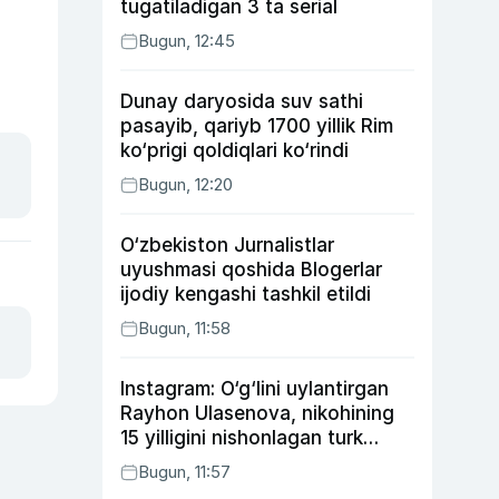
tugatiladigan 3 ta serial
Bugun, 12:45
Dunay daryosida suv sathi
pasayib, qariyb 1700 yillik Rim
ko‘prigi qoldiqlari ko‘rindi
Bugun, 12:20
O‘zbekiston Jurnalistlar
uyushmasi qoshida Blogerlar
ijodiy kengashi tashkil etildi
Bugun, 11:58
Instagram: O‘g‘lini uylantirgan
Rayhon Ulasenova, nikohining
15 yilligini nishonlagan turk
aktyorlari va Kamelot qasriga
Bugun, 11:57
sayohat qilgan Zebo Rahimova