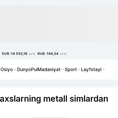
EUR :
RUB :
14 053,18
146,54
so'm
so'm
 Osiyo
Dunyo
Pul
Madaniyat
Sport
Layfstayl
haxslarning metall simlardan