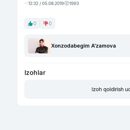
12:32 / 05.08.2019
1993
0
0
Xonzodabegim Aʼzamova
Izohlar
Izoh qoldirish 