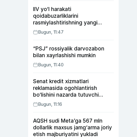
IIV yo‘l harakati
qoidabuzarliklarini
rasmiylashtirishning yangi
tartibini taklif qildi
Bugun, 11:47
“PSJ” rossiyalik darvozabon
bilan xayrlashishi mumkin
Bugun, 11:40
Senat kredit xizmatlari
reklamasida ogohlantirish
bo‘lishini nazarda tutuvchi
qonunni ma’qulladi
Bugun, 11:16
AQSH sudi Meta’ga 567 mln
dollarlik maxsus jamg‘arma joriy
etish majburiyatini yukladi