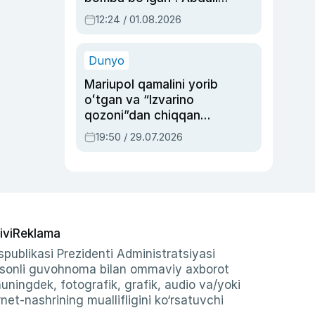
Oripovni siyosiy
12:24 / 01.08.2026
ayblovlardan asrab
qolgan voqea
Dunyo
Mariupol qamalini yorib
oʻtgan va “Izvarino
qozoni”dan chiqqan
qahramon — Ukraina
19:50 / 29.07.2026
armiyasi bosh
qoʻmondoni Drapatiy
haqida
ivi
Reklama
publikasi Prezidenti Administratsiyasi
-sonli guvohnoma bilan ommaviy axborot
shuningdek, fotografik, grafik, audio va/yoki
et-nashrining muallifligini ko‘rsatuvchi