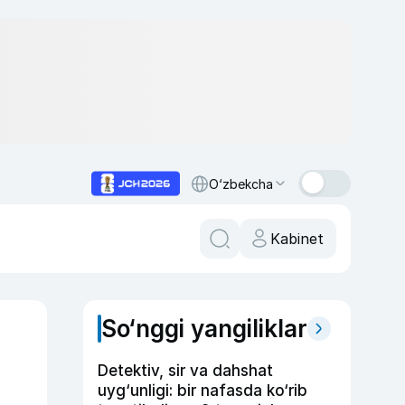
O‘zbekcha
Kabinet
So‘nggi yangiliklar
Detektiv, sir va dahshat
uyg‘unligi: bir nafasda ko‘rib