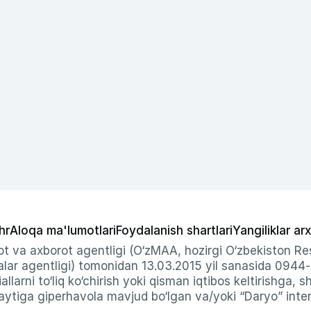
hr
Aloqa ma'lumotlari
Foydalanish shartlari
Yangiliklar arx
t va axborot agentligi (O‘zMAA, hozirgi O‘zbekiston Res
ar agentligi) tomonidan 13.03.2015 yil sanasida 0944
allarni to‘liq ko‘chirish yoki qisman iqtibos keltirishga, 
ytiga giperhavola mavjud bo‘lgan va/yoki “Daryo” intern