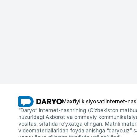
Maxfiylik siyosati
Internet-nas
“Daryo” internet-nashrining (O‘zbekiston matbuo
huzuridagi Axborot va ommaviy kommunikatsiyal
vositasi sifatida ro‘yxatga olingan. Matnli materi
videomateriallaridan foydalanishga “daryo.uz” sa