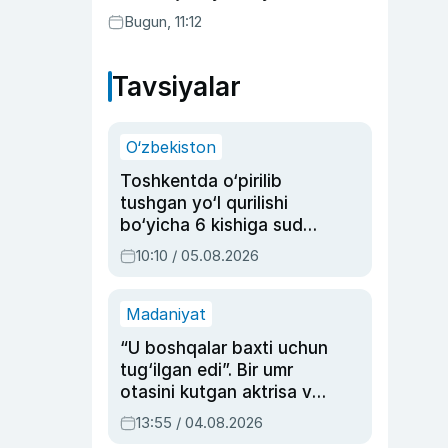
Bugun, 11:12
Tavsiyalar
O‘zbekiston
Toshkentda o‘pirilib
tushgan yo‘l qurilishi
bo‘yicha 6 kishiga sud
hukmi o‘qildi
10:10 / 05.08.2026
Madaniyat
“U boshqalar baxti uchun
tug‘ilgan edi”. Bir umr
otasini kutgan aktrisa va
dublyaj ustasi Rimma
13:55 / 04.08.2026
Ahmedovaning