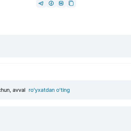
uchun, avval
ro‘yxatdan o‘ting