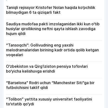
Taniqli rejissyor Kristofer Nolan haqida ko‘pchilik
bilmaydigan 6 ta qiziqarli fakt
Saudiya mudofaa pakti imzolaganidan ikki kun o‘tib
husiylar qirollikning neftni qayta ishlash zavodiga
hujum qildi
“Tansoqchi”: Gollivudning eng yaxshi
melodramalaridan birining kadr ortida qolib ketgan
voqealari
O‘zbekiston va Qirg‘iziston pensiya to‘lovlari
bo‘yicha kelishuvga erishdi
“Barselona” Rodri uchun “Manchester Siti”ga bir
futbolchisini taklif qildi
“Tolibon” yettita xususiy universitet faoliyatini
to‘xtatib qo‘ydi