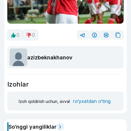
0
0
azizbeknakhanov
Izohlar
ro‘yxatdan o‘ting
Izoh qoldirish uchun, avval
So‘nggi yangiliklar