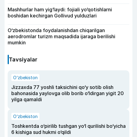
Mashhurlar ham yig‘laydi: fojiali yo‘qotishlarni
boshidan kechirgan Gollivud yulduzlari
O‘zbekistonda foydalanishdan chiqarilgan
aerodromlar turizm maqsadida ijaraga berilishi
mumkin
Tavsiyalar
O‘zbekiston
Jizzaxda 77 yoshli taksichini qo‘y sotib olish
bahonasida yaylovga olib borib o‘ldirgan yigit 20
yilga qamaldi
O‘zbekiston
Toshkentda o‘pirilib tushgan yo‘l qurilishi bo‘yicha
6 kishiga sud hukmi o‘qildi