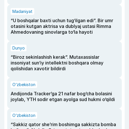
Madaniyat
“U boshqalar baxti uchun tug‘ilgan edi”. Bir umr
otasini kutgan aktrisa va dublyaj ustasi Rimma
Ahmedovaning sinovlarga to‘la hayoti
Dunyo
“Biroz sekinlashish kerak”. Mutaxassislar
insoniyat sun’iy intellektni boshqara olmay
qolishidan xavotir bildirdi
O‘zbekiston
Andijonda Tracker’ga 21 nafar bog‘cha bolasini
joylab, YTH sodir etgan ayolga sud hukmi o‘qildi
O‘zbekiston
“Sakkiz qator she’rim boshimga sakkizta bomba