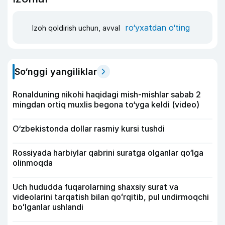
ro‘yxatdan o‘ting
Izoh qoldirish uchun, avval
So‘nggi yangiliklar
Ronalduning nikohi haqidagi mish-mishlar sabab 2
mingdan ortiq muxlis begona to‘yga keldi (video)
O‘zbekistonda dollar rasmiy kursi tushdi
Rossiyada harbiylar qabrini suratga olganlar qo‘lga
olinmoqda
Uch hududda fuqarolarning shaxsiy surat va
videolarini tarqatish bilan qoʻrqitib, pul undirmoqchi
boʻlganlar ushlandi