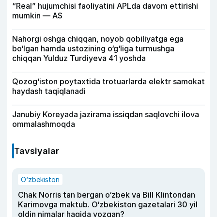
“Real” hujumchisi faoliyatini APLda davom ettirishi
mumkin — AS
Nahorgi oshga chiqqan, noyob qobiliyatga ega
bo‘lgan hamda ustozining o‘g‘liga turmushga
chiqqan Yulduz Turdiyeva 41 yoshda
Qozog‘iston poytaxtida trotuarlarda elektr samokat
haydash taqiqlanadi
Janubiy Koreyada jazirama issiqdan saqlovchi ilova
ommalashmoqda
Tavsiyalar
O‘zbekiston
Chak Norris tan bergan o‘zbek va Bill Klintondan
Karimovga maktub. O‘zbekiston gazetalari 30 yil
oldin nimalar haqida yozgan?