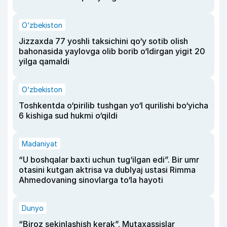
O‘zbekiston
Jizzaxda 77 yoshli taksichini qo‘y sotib olish
bahonasida yaylovga olib borib o‘ldirgan yigit 20
yilga qamaldi
O‘zbekiston
Toshkentda o‘pirilib tushgan yo‘l qurilishi bo‘yicha
6 kishiga sud hukmi o‘qildi
Madaniyat
“U boshqalar baxti uchun tug‘ilgan edi”. Bir umr
otasini kutgan aktrisa va dublyaj ustasi Rimma
Ahmedovaning sinovlarga to‘la hayoti
Dunyo
“Biroz sekinlashish kerak”. Mutaxassislar