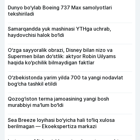
Dunyo bo‘ylab Boeing 737 Max samolyotlari
tekshiriladi
Samarqandda yuk mashinasi YTHga uchrab,
haydovchisi halok bo‘ldi
O‘zga sayyoralik obrazi, Disney bilan nizo va
Supermen bilan do‘stlik: aktyor Robin Uilyams
haqida ko‘pchilik bilmaydigan faktlar
O‘zbekistonda yarim yilda 700 ta yangi nodavlat
bog‘cha tashkil etildi
Qozog‘iston terma jamoasining yangi bosh
murabbiyi ma’lum bo‘ldi
Sea Breeze loyihasi bo‘yicha hali to‘liq xulosa
berilmagan — Ekoekspertiza markazi