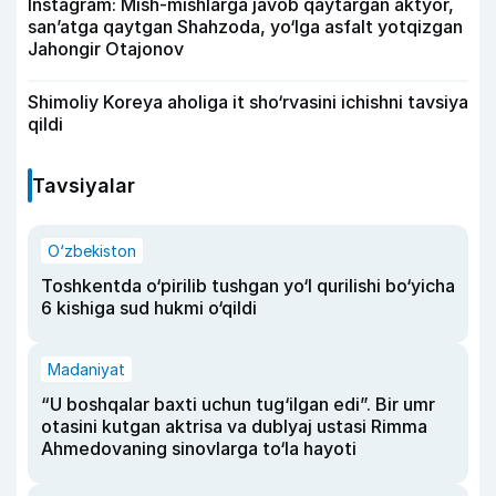
Instagram: Mish-mishlarga javob qaytargan aktyor,
san’atga qaytgan Shahzoda, yo‘lga asfalt yotqizgan
Jahongir Otajonov
Shimoliy Koreya aholiga it sho‘rvasini ichishni tavsiya
qildi
Tavsiyalar
O‘zbekiston
Toshkentda o‘pirilib tushgan yo‘l qurilishi bo‘yicha
6 kishiga sud hukmi o‘qildi
Madaniyat
“U boshqalar baxti uchun tug‘ilgan edi”. Bir umr
otasini kutgan aktrisa va dublyaj ustasi Rimma
Ahmedovaning sinovlarga to‘la hayoti