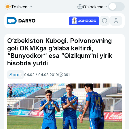
Toshkent
O‘zbekcha
O‘zbekiston Kubogi. Polvonovning
goli OKMKga g‘alaba keltirdi,
“Bunyodkor” esa “Qizilqum”ni yirik
hisobda yutdi
Sport
04:02 / 04.08.2019
391