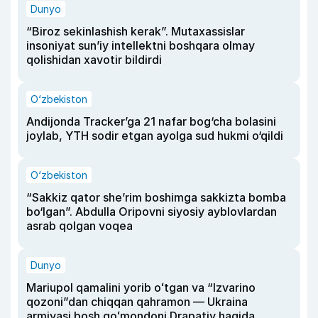
Dunyo
“Biroz sekinlashish kerak”. Mutaxassislar
insoniyat sun’iy intellektni boshqara olmay
qolishidan xavotir bildirdi
O‘zbekiston
Andijonda Tracker’ga 21 nafar bog‘cha bolasini
joylab, YTH sodir etgan ayolga sud hukmi o‘qildi
O‘zbekiston
“Sakkiz qator she’rim boshimga sakkizta bomba
bo‘lgan”. Abdulla Oripovni siyosiy ayblovlardan
asrab qolgan voqea
Dunyo
Mariupol qamalini yorib oʻtgan va “Izvarino
qozoni”dan chiqqan qahramon — Ukraina
armiyasi bosh qoʻmondoni Drapatiy haqida