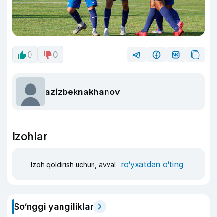
0
0
azizbeknakhanov
Izohlar
ro‘yxatdan o‘ting
Izoh qoldirish uchun, avval
So‘nggi yangiliklar