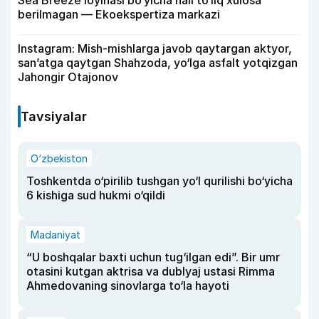
Sea Breeze loyihasi bo‘yicha hali to‘liq xulosa
berilmagan — Ekoekspertiza markazi
Instagram: Mish-mishlarga javob qaytargan aktyor,
san’atga qaytgan Shahzoda, yo‘lga asfalt yotqizgan
Jahongir Otajonov
Tavsiyalar
O‘zbekiston
Toshkentda o‘pirilib tushgan yo‘l qurilishi bo‘yicha
6 kishiga sud hukmi o‘qildi
Madaniyat
“U boshqalar baxti uchun tug‘ilgan edi”. Bir umr
otasini kutgan aktrisa va dublyaj ustasi Rimma
Ahmedovaning sinovlarga to‘la hayoti