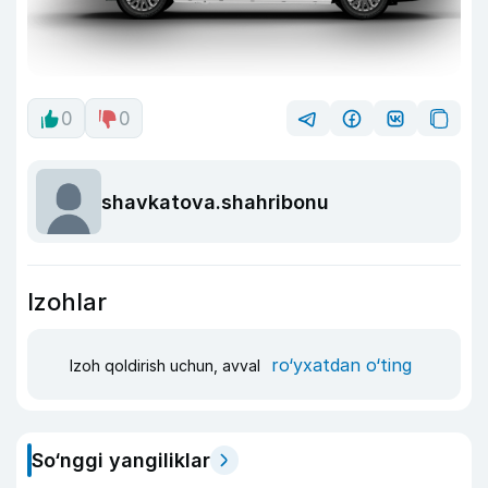
0
0
shavkatova.shahribonu
Izohlar
ro‘yxatdan o‘ting
Izoh qoldirish uchun, avval
So‘nggi yangiliklar