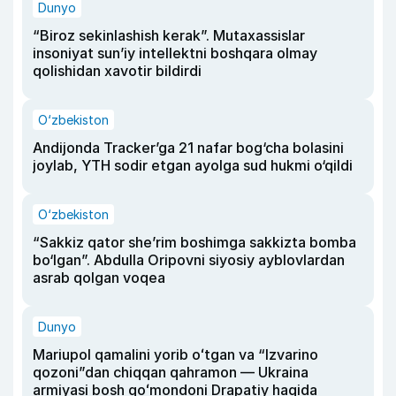
Dunyo
“Biroz sekinlashish kerak”. Mutaxassislar
insoniyat sun’iy intellektni boshqara olmay
qolishidan xavotir bildirdi
O‘zbekiston
Andijonda Tracker’ga 21 nafar bog‘cha bolasini
joylab, YTH sodir etgan ayolga sud hukmi o‘qildi
O‘zbekiston
“Sakkiz qator she’rim boshimga sakkizta bomba
bo‘lgan”. Abdulla Oripovni siyosiy ayblovlardan
asrab qolgan voqea
Dunyo
Mariupol qamalini yorib oʻtgan va “Izvarino
qozoni”dan chiqqan qahramon — Ukraina
armiyasi bosh qoʻmondoni Drapatiy haqida