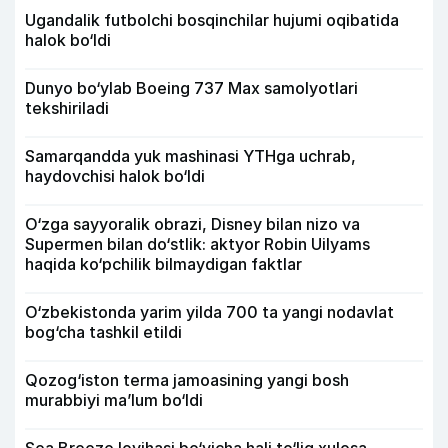
Ugandalik futbolchi bosqinchilar hujumi oqibatida
halok bo‘ldi
Dunyo bo‘ylab Boeing 737 Max samolyotlari
tekshiriladi
Samarqandda yuk mashinasi YTHga uchrab,
haydovchisi halok bo‘ldi
O‘zga sayyoralik obrazi, Disney bilan nizo va
Supermen bilan do‘stlik: aktyor Robin Uilyams
haqida ko‘pchilik bilmaydigan faktlar
O‘zbekistonda yarim yilda 700 ta yangi nodavlat
bog‘cha tashkil etildi
Qozog‘iston terma jamoasining yangi bosh
murabbiyi ma’lum bo‘ldi