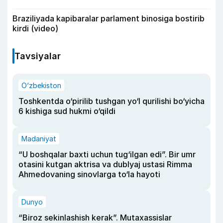
Braziliyada kapibaralar parlament binosiga bostirib
kirdi (video)
Tavsiyalar
O‘zbekiston
Toshkentda o‘pirilib tushgan yo‘l qurilishi bo‘yicha
6 kishiga sud hukmi o‘qildi
Madaniyat
“U boshqalar baxti uchun tug‘ilgan edi”. Bir umr
otasini kutgan aktrisa va dublyaj ustasi Rimma
Ahmedovaning sinovlarga to‘la hayoti
Dunyo
“Biroz sekinlashish kerak”. Mutaxassislar