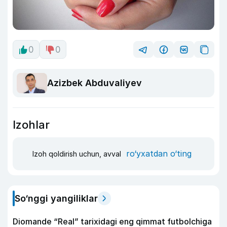
0
0
Azizbek Abduvaliyev
Izohlar
ro‘yxatdan o‘ting
Izoh qoldirish uchun, avval
So‘nggi yangiliklar
Diomande “Real” tarixidagi eng qimmat futbolchiga