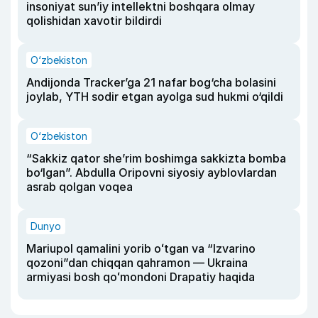
insoniyat sun’iy intellektni boshqara olmay
qolishidan xavotir bildirdi
O‘zbekiston
Andijonda Tracker’ga 21 nafar bog‘cha bolasini
joylab, YTH sodir etgan ayolga sud hukmi o‘qildi
O‘zbekiston
“Sakkiz qator she’rim boshimga sakkizta bomba
bo‘lgan”. Abdulla Oripovni siyosiy ayblovlardan
asrab qolgan voqea
Dunyo
Mariupol qamalini yorib oʻtgan va “Izvarino
qozoni”dan chiqqan qahramon — Ukraina
armiyasi bosh qoʻmondoni Drapatiy haqida