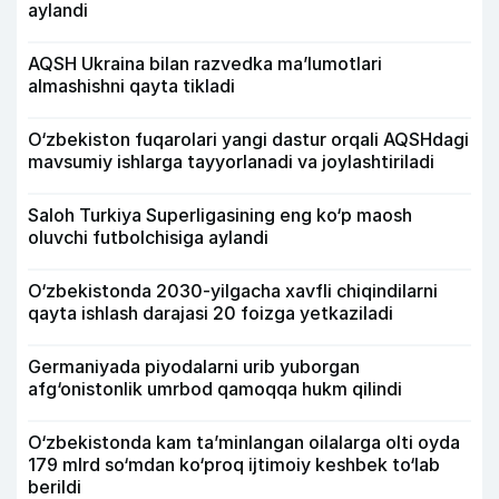
aylandi
AQSH Ukraina bilan razvedka ma’lumotlari
almashishni qayta tikladi
O‘zbekiston fuqarolari yangi dastur orqali AQSHdagi
mavsumiy ishlarga tayyorlanadi va joylashtiriladi
Saloh Turkiya Superligasining eng ko‘p maosh
oluvchi futbolchisiga aylandi
O‘zbekistonda 2030-yilgacha xavfli chiqindilarni
qayta ishlash darajasi 20 foizga yetkaziladi
Germaniyada piyodalarni urib yuborgan
afg‘onistonlik umrbod qamoqqa hukm qilindi
O‘zbekistonda kam ta’minlangan oilalarga olti oyda
179 mlrd so‘mdan ko‘proq ijtimoiy keshbek to‘lab
berildi