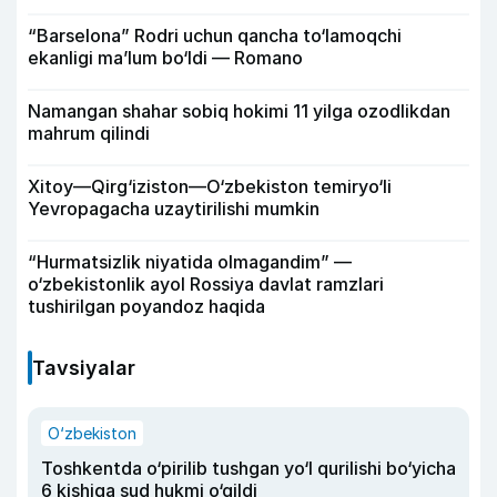
“Barselona” Rodri uchun qancha to‘lamoqchi
ekanligi ma’lum bo‘ldi — Romano
Namangan shahar sobiq hokimi 11 yilga ozodlikdan
mahrum qilindi
Xitoy—Qirg‘iziston—O‘zbekiston temiryo‘li
Yevropagacha uzaytirilishi mumkin
“Hurmatsizlik niyatida olmagandim” —
o‘zbekistonlik ayol Rossiya davlat ramzlari
tushirilgan poyandoz haqida
Tavsiyalar
O‘zbekiston
Toshkentda o‘pirilib tushgan yo‘l qurilishi bo‘yicha
6 kishiga sud hukmi o‘qildi