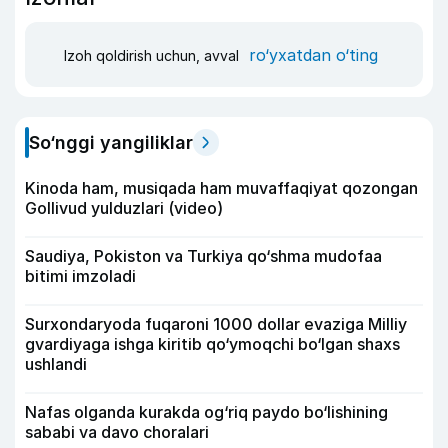
ro‘yxatdan o‘ting
Izoh qoldirish uchun, avval
So‘nggi yangiliklar
Kinoda ham, musiqada ham muvaffaqiyat qozongan
Gollivud yulduzlari (video)
Saudiya, Pokiston va Turkiya qo‘shma mudofaa
bitimi imzoladi
Surxondaryoda fuqaroni 1000 dollar evaziga Milliy
gvardiyaga ishga kiritib qo‘ymoqchi bo‘lgan shaxs
ushlandi
Nafas olganda kurakda og‘riq paydo bo‘lishining
sababi va davo choralari