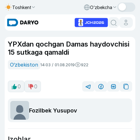
Toshkent
O‘zbekcha
YPXdan qochgan Damas haydovchisi
15 sutkaga qamaldi
O‘zbekiston
14:03 / 01.08.2019
922
0
0
Fozilbek Yusupov
Izohlar