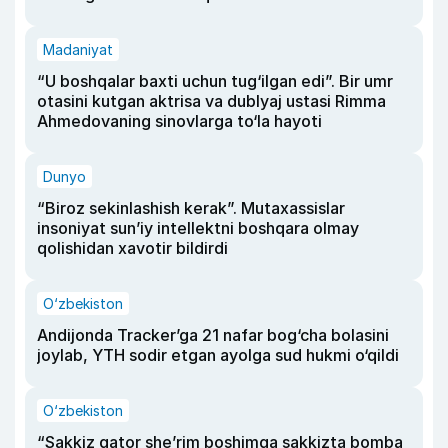
Madaniyat
“U boshqalar baxti uchun tug‘ilgan edi”. Bir umr
otasini kutgan aktrisa va dublyaj ustasi Rimma
Ahmedovaning sinovlarga to‘la hayoti
Dunyo
“Biroz sekinlashish kerak”. Mutaxassislar
insoniyat sun’iy intellektni boshqara olmay
qolishidan xavotir bildirdi
O‘zbekiston
Andijonda Tracker’ga 21 nafar bog‘cha bolasini
joylab, YTH sodir etgan ayolga sud hukmi o‘qildi
O‘zbekiston
“Sakkiz qator she’rim boshimga sakkizta bomba