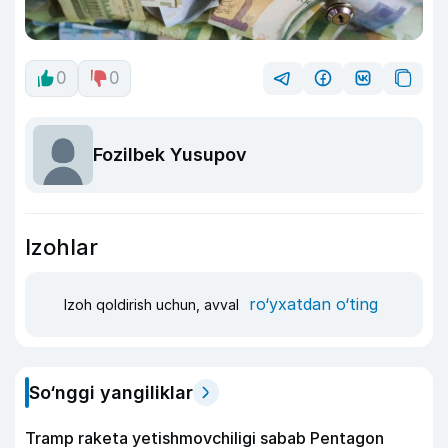
0
0
Fozilbek Yusupov
Izohlar
ro‘yxatdan o‘ting
Izoh qoldirish uchun, avval
So‘nggi yangiliklar
Tramp raketa yetishmovchiligi sabab Pentagon