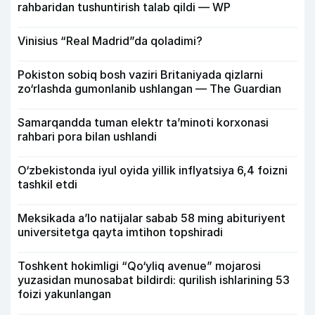
rahbaridan tushuntirish talab qildi — WP
Vinisius “Real Madrid”da qoladimi?
Pokiston sobiq bosh vaziri Britaniyada qizlarni
zo‘rlashda gumonlanib ushlangan — The Guardian
Samarqandda tuman elektr ta’minoti korxonasi
rahbari pora bilan ushlandi
O‘zbekistonda iyul oyida yillik inflyatsiya 6,4 foizni
tashkil etdi
Meksikada a’lo natijalar sabab 58 ming abituriyent
universitetga qayta imtihon topshiradi
Toshkent hokimligi “Qo‘yliq avenue” mojarosi
yuzasidan munosabat bildirdi: qurilish ishlarining 53
foizi yakunlangan