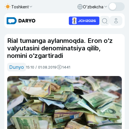
Toshkent
O‘zbekcha
Rial tumanga aylanmoqda. Eron o‘z
valyutasini denominatsiya qilib,
nomini o‘zgartiradi
Dunyo
15:10 / 01.08.2019
1441