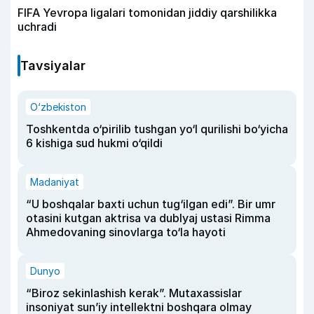
FIFA Yevropa ligalari tomonidan jiddiy qarshilikka
uchradi
Tavsiyalar
O‘zbekiston
Toshkentda o‘pirilib tushgan yo‘l qurilishi bo‘yicha
6 kishiga sud hukmi o‘qildi
Madaniyat
“U boshqalar baxti uchun tug‘ilgan edi”. Bir umr
otasini kutgan aktrisa va dublyaj ustasi Rimma
Ahmedovaning sinovlarga to‘la hayoti
Dunyo
“Biroz sekinlashish kerak”. Mutaxassislar
insoniyat sun’iy intellektni boshqara olmay