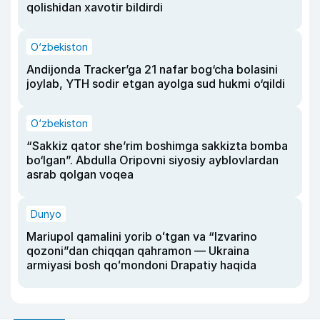
qolishidan xavotir bildirdi
O‘zbekiston
Andijonda Tracker’ga 21 nafar bog‘cha bolasini
joylab, YTH sodir etgan ayolga sud hukmi o‘qildi
O‘zbekiston
“Sakkiz qator she’rim boshimga sakkizta bomba
bo‘lgan”. Abdulla Oripovni siyosiy ayblovlardan
asrab qolgan voqea
Dunyo
Mariupol qamalini yorib oʻtgan va “Izvarino
qozoni”dan chiqqan qahramon — Ukraina
armiyasi bosh qoʻmondoni Drapatiy haqida