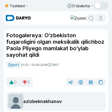
Toshkent
O‘zbekcha
Fotogalereya: O‘zbekiston
fuqaroligini olgan meksikalik qilichboz
Paola Pliyego mamlakat bo‘ylab
sayohat qildi
Sport
21:21 / 01.08.2019
1817
0
0
azizbeknakhanov