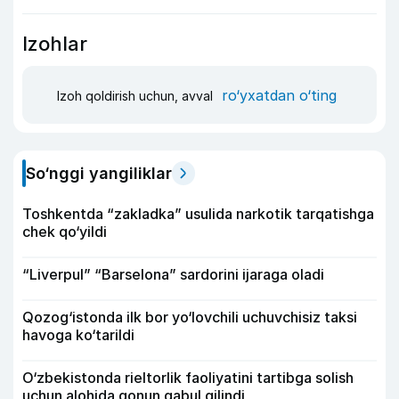
Izohlar
ro‘yxatdan o‘ting
Izoh qoldirish uchun, avval
So‘nggi yangiliklar
Toshkentda “zakladka” usulida narkotik tarqatishga
chek qo‘yildi
“Liverpul” “Barselona” sardorini ijaraga oladi
Qozog‘istonda ilk bor yo‘lovchili uchuvchisiz taksi
havoga ko‘tarildi
O‘zbekistonda rieltorlik faoliyatini tartibga solish
uchun alohida qonun qabul qilindi