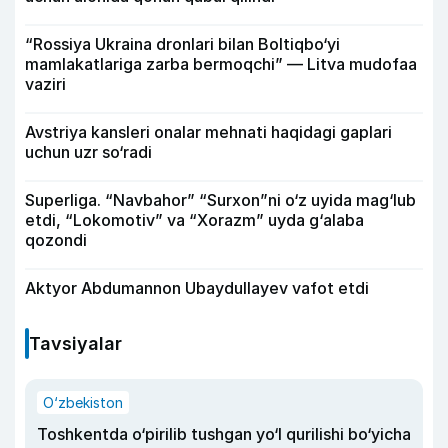
“Rossiya Ukraina dronlari bilan Boltiqbo‘yi
mamlakatlariga zarba bermoqchi” — Litva mudofaa
vaziri
Avstriya kansleri onalar mehnati haqidagi gaplari
uchun uzr so‘radi
Superliga. “Navbahor” “Surxon”ni o‘z uyida mag‘lub
etdi, “Lokomotiv” va “Xorazm” uyda g‘alaba
qozondi
Aktyor Abdu­mannon Ubaydullayev vafot etdi
Tavsiyalar
O‘zbekiston
Toshkentda o‘pirilib tushgan yo‘l qurilishi bo‘yicha