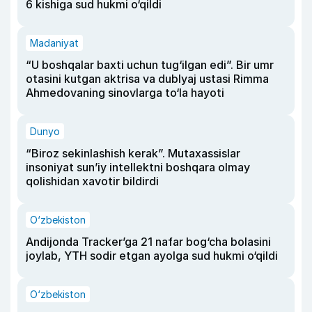
6 kishiga sud hukmi o‘qildi
Madaniyat
“U boshqalar baxti uchun tug‘ilgan edi”. Bir umr
otasini kutgan aktrisa va dublyaj ustasi Rimma
Ahmedovaning sinovlarga to‘la hayoti
Dunyo
“Biroz sekinlashish kerak”. Mutaxassislar
insoniyat sun’iy intellektni boshqara olmay
qolishidan xavotir bildirdi
O‘zbekiston
Andijonda Tracker’ga 21 nafar bog‘cha bolasini
joylab, YTH sodir etgan ayolga sud hukmi o‘qildi
O‘zbekiston