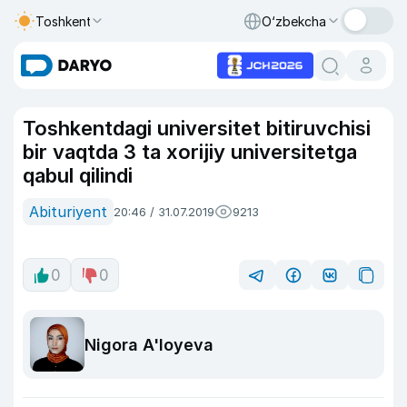
Toshkent
O‘zbekcha
Toshkentdagi universitet bitiruvchisi
bir vaqtda 3 ta xorijiy universitetga
qabul qilindi
Abituriyent
20:46 / 31.07.2019
9213
0
0
Nigora A'loyeva