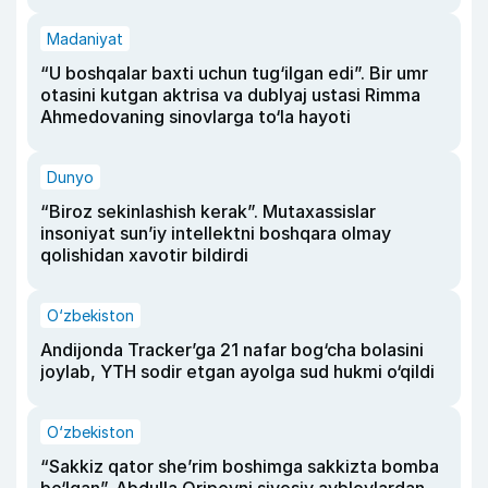
Madaniyat
“U boshqalar baxti uchun tug‘ilgan edi”. Bir umr
otasini kutgan aktrisa va dublyaj ustasi Rimma
Ahmedovaning sinovlarga to‘la hayoti
Dunyo
“Biroz sekinlashish kerak”. Mutaxassislar
insoniyat sun’iy intellektni boshqara olmay
qolishidan xavotir bildirdi
O‘zbekiston
Andijonda Tracker’ga 21 nafar bog‘cha bolasini
joylab, YTH sodir etgan ayolga sud hukmi o‘qildi
O‘zbekiston
“Sakkiz qator she’rim boshimga sakkizta bomba