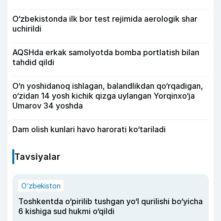
O‘zbekistonda ilk bor test rejimida aerologik shar
uchirildi
AQSHda erkak samolyotda bomba portlatish bilan
tahdid qildi
O‘n yoshidanoq ishlagan, balandlikdan qo‘rqadigan,
o‘zidan 14 yosh kichik qizga uylangan Yorqinxo‘ja
Umarov 34 yoshda
Dam olish kunlari havo harorati ko‘tariladi
Tavsiyalar
O‘zbekiston
Toshkentda o‘pirilib tushgan yo‘l qurilishi bo‘yicha
6 kishiga sud hukmi o‘qildi