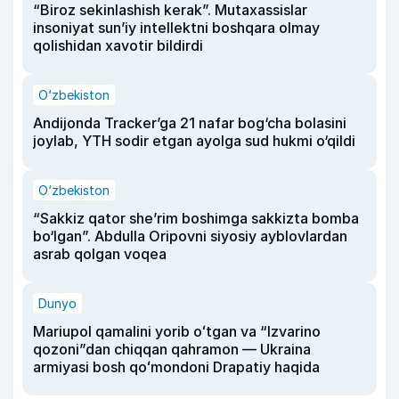
“Biroz sekinlashish kerak”. Mutaxassislar
insoniyat sun’iy intellektni boshqara olmay
qolishidan xavotir bildirdi
O‘zbekiston
Andijonda Tracker’ga 21 nafar bog‘cha bolasini
joylab, YTH sodir etgan ayolga sud hukmi o‘qildi
O‘zbekiston
“Sakkiz qator she’rim boshimga sakkizta bomba
bo‘lgan”. Abdulla Oripovni siyosiy ayblovlardan
asrab qolgan voqea
Dunyo
Mariupol qamalini yorib oʻtgan va “Izvarino
qozoni”dan chiqqan qahramon — Ukraina
armiyasi bosh qoʻmondoni Drapatiy haqida