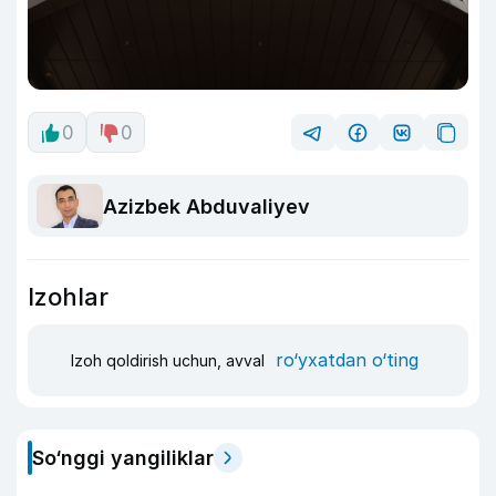
0
0
Azizbek Abduvaliyev
Izohlar
ro‘yxatdan o‘ting
Izoh qoldirish uchun, avval
So‘nggi yangiliklar