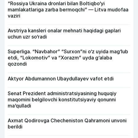
“Rossiya Ukraina dronlari bilan Boltiqbo‘yi
mamlakatlariga zarba bermoqchi” — Litva mudofaa
vaziri
Avstriya kansleri onalar mehnati haqidagi gaplari
uchun uzr so‘radi
Superliga. “Navbahor” “Surxon”ni o‘z uyida mag‘lub
etdi, “Lokomotiv” va “Xorazm” uyda g‘alaba
qozondi
Aktyor Abdu­mannon Ubaydullayev vafot etdi
Senat Prezident administratsiyasining huquqiy
maqomini belgilovchi konstitutsiyaviy qonunni
ma’qulladi
Axmat Qodirovga Checheniston Qahramoni unvoni
berildi