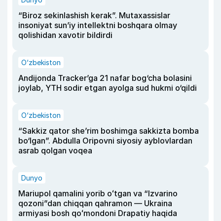
“Biroz sekinlashish kerak”. Mutaxassislar
insoniyat sun’iy intellektni boshqara olmay
qolishidan xavotir bildirdi
O‘zbekiston
Andijonda Tracker’ga 21 nafar bog‘cha bolasini
joylab, YTH sodir etgan ayolga sud hukmi o‘qildi
O‘zbekiston
“Sakkiz qator she’rim boshimga sakkizta bomba
bo‘lgan”. Abdulla Oripovni siyosiy ayblovlardan
asrab qolgan voqea
Dunyo
Mariupol qamalini yorib oʻtgan va “Izvarino
qozoni”dan chiqqan qahramon — Ukraina
armiyasi bosh qoʻmondoni Drapatiy haqida