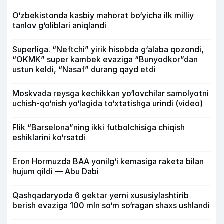
O‘zbekistonda kasbiy mahorat bo‘yicha ilk milliy
tanlov g‘oliblari aniqlandi
Superliga. “Neftchi” yirik hisobda g‘alaba qozondi,
“OKMK” super kambek evaziga “Bunyodkor”dan
ustun keldi, “Nasaf” durang qayd etdi
Moskvada reysga kechikkan yo‘lovchilar samolyotni
uchish-qo‘nish yo‘lagida to‘xtatishga urindi (video)
Flik “Barselona”ning ikki futbolchisiga chiqish
eshiklarini ko‘rsatdi
Eron Hormuzda BAA yonilg‘i kemasiga raketa bilan
hujum qildi — Abu Dabi
Qashqadaryoda 6 gektar yerni xususiylashtirib
berish evaziga 100 mln so‘m so‘ragan shaxs ushlandi