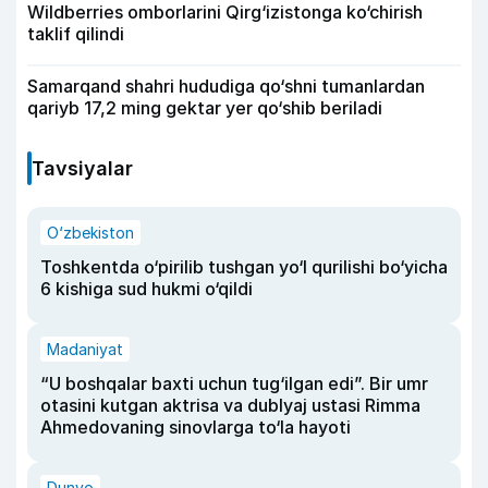
Wildberries omborlarini Qirg‘izistonga ko‘chirish
taklif qilindi
Samarqand shahri hududiga qo‘shni tumanlardan
qariyb 17,2 ming gektar yer qo‘shib beriladi
Tavsiyalar
O‘zbekiston
Toshkentda o‘pirilib tushgan yo‘l qurilishi bo‘yicha
6 kishiga sud hukmi o‘qildi
Madaniyat
“U boshqalar baxti uchun tug‘ilgan edi”. Bir umr
otasini kutgan aktrisa va dublyaj ustasi Rimma
Ahmedovaning sinovlarga to‘la hayoti
Dunyo