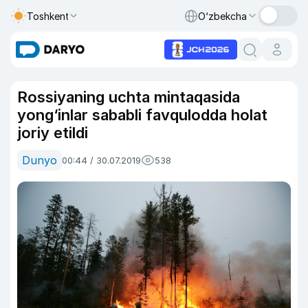
Toshkent
O‘zbekcha
Rossiyaning uchta mintaqasida
yong‘inlar sababli favqulodda holat
joriy etildi
Dunyo
00:44 / 30.07.2019
538