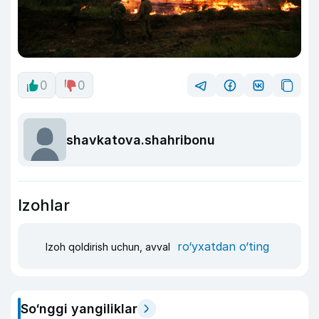
0
0
shavkatova.shahribonu
Izohlar
ro‘yxatdan o‘ting
Izoh qoldirish uchun, avval
So‘nggi yangiliklar