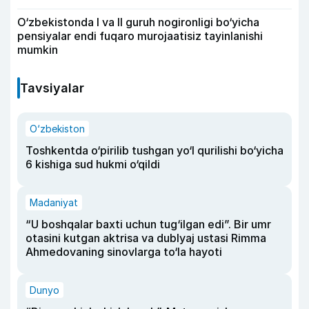
O‘zbekistonda I va II guruh nogironligi bo‘yicha
pensiyalar endi fuqaro murojaatisiz tayinlanishi
mumkin
Tavsiyalar
O‘zbekiston
Toshkentda o‘pirilib tushgan yo‘l qurilishi bo‘yicha
6 kishiga sud hukmi o‘qildi
Madaniyat
“U boshqalar baxti uchun tug‘ilgan edi”. Bir umr
otasini kutgan aktrisa va dublyaj ustasi Rimma
Ahmedovaning sinovlarga to‘la hayoti
Dunyo