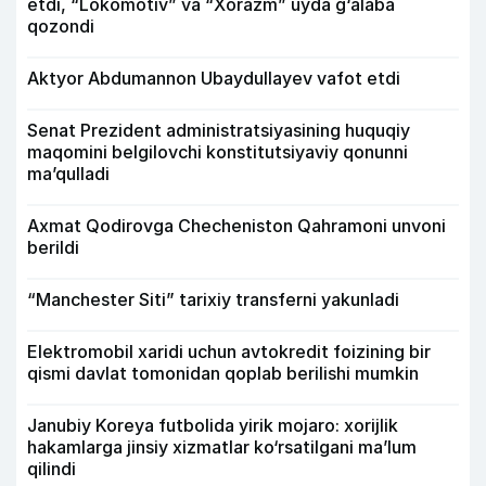
etdi, “Lokomotiv” va “Xorazm” uyda g‘alaba
qozondi
Aktyor Abdu­mannon Ubaydullayev vafot etdi
Senat Prezident administratsiyasining huquqiy
maqomini belgilovchi konstitutsiyaviy qonunni
ma’qulladi
Axmat Qodirovga Checheniston Qahramoni unvoni
berildi
“Manchester Siti” tarixiy transferni yakunladi
Elektromobil xaridi uchun avtokredit foizining bir
qismi davlat tomonidan qoplab berilishi mumkin
Janubiy Koreya futbolida yirik mojaro: xorijlik
hakamlarga jinsiy xizmatlar ko‘rsatilgani ma’lum
qilindi