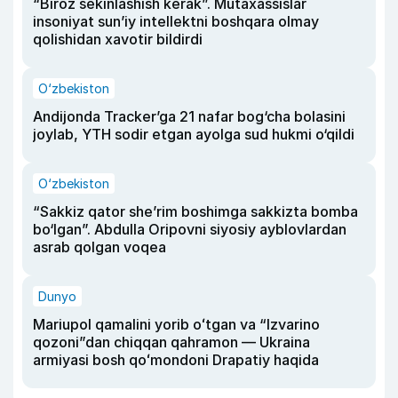
“Biroz sekinlashish kerak”. Mutaxassislar
insoniyat sun’iy intellektni boshqara olmay
qolishidan xavotir bildirdi
O‘zbekiston
Andijonda Tracker’ga 21 nafar bog‘cha bolasini
joylab, YTH sodir etgan ayolga sud hukmi o‘qildi
O‘zbekiston
“Sakkiz qator she’rim boshimga sakkizta bomba
bo‘lgan”. Abdulla Oripovni siyosiy ayblovlardan
asrab qolgan voqea
Dunyo
Mariupol qamalini yorib oʻtgan va “Izvarino
qozoni”dan chiqqan qahramon — Ukraina
armiyasi bosh qoʻmondoni Drapatiy haqida