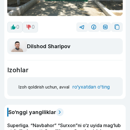
0
0
Dilshod Sharipov
Izohlar
ro‘yxatdan o‘ting
Izoh qoldirish uchun, avval
So‘nggi yangiliklar
Superliga. “Navbahor” “Surxon”ni o‘z uyida mag‘lub