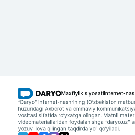
Maxfiylik siyosati
Internet-nas
“Daryo” internet-nashrining (O‘zbekiston matbuo
huzuridagi Axborot va ommaviy kommunikatsiyal
vositasi sifatida ro‘yxatga olingan. Matnli materi
videomateriallaridan foydalanishga “daryo.uz” sa
yozuv ilova qilingan taqdirda yo‘l qo‘yiladi.