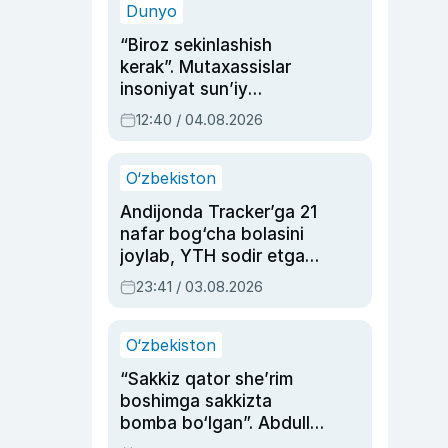
Dunyo
“Biroz sekinlashish
kerak”. Mutaxassislar
insoniyat sun’iy
intellektni boshqara
12:40 / 04.08.2026
olmay qolishidan xavotir
bildirdi
O‘zbekiston
Andijonda Tracker’ga 21
nafar bog‘cha bolasini
joylab, YTH sodir etgan
ayolga sud hukmi o‘qildi
23:41 / 03.08.2026
O‘zbekiston
“Sakkiz qator she’rim
boshimga sakkizta
bomba bo‘lgan”. Abdulla
Oripovni siyosiy