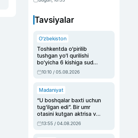
Tavsiyalar
O‘zbekiston
Toshkentda o‘pirilib
tushgan yo‘l qurilishi
bo‘yicha 6 kishiga sud
hukmi o‘qildi
10:10 / 05.08.2026
Madaniyat
“U boshqalar baxti uchun
tug‘ilgan edi”. Bir umr
otasini kutgan aktrisa va
dublyaj ustasi Rimma
13:55 / 04.08.2026
Ahmedovaning
sinovlarga to‘la hayoti