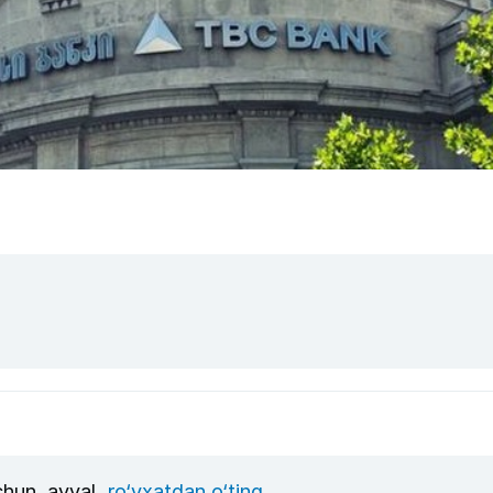
uchun, avval
ro‘yxatdan o‘ting