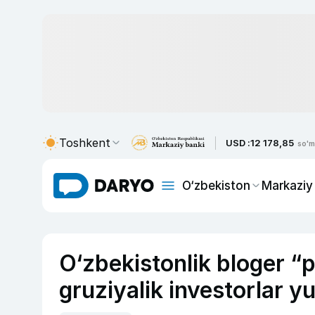
Toshkent
USD :
12 178,85
so'm
O‘zbekiston
Markaziy
O‘zbekistonlik bloger “
gruziyalik investorlar yu