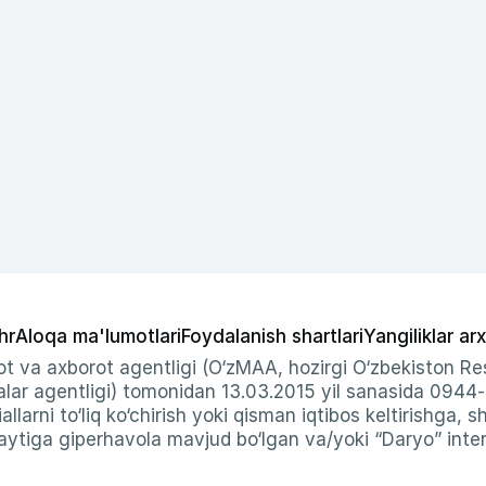
hr
Aloqa ma'lumotlari
Foydalanish shartlari
Yangiliklar arx
t va axborot agentligi (O‘zMAA, hozirgi O‘zbekiston Res
ar agentligi) tomonidan 13.03.2015 yil sanasida 0944
allarni to‘liq ko‘chirish yoki qisman iqtibos keltirishga, 
ytiga giperhavola mavjud bo‘lgan va/yoki “Daryo” intern