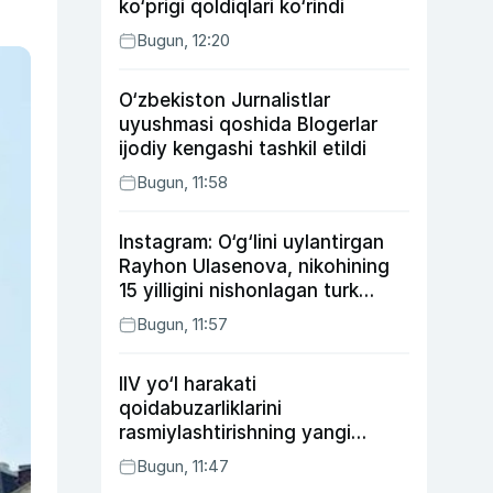
ko‘prigi qoldiqlari ko‘rindi
Bugun, 12:20
O‘zbekiston Jurnalistlar
uyushmasi qoshida Blogerlar
ijodiy kengashi tashkil etildi
Bugun, 11:58
Instagram: O‘g‘lini uylantirgan
Rayhon Ulasenova, nikohining
15 yilligini nishonlagan turk
aktyorlari va Kamelot qasriga
Bugun, 11:57
sayohat qilgan Zebo Rahimova
IIV yo‘l harakati
qoidabuzarliklarini
rasmiylashtirishning yangi
tartibini taklif qildi
Bugun, 11:47