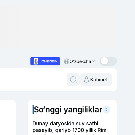
O‘zbekcha
Kabinet
So‘nggi yangiliklar
Dunay daryosida suv sathi
pasayib, qariyb 1700 yillik Rim