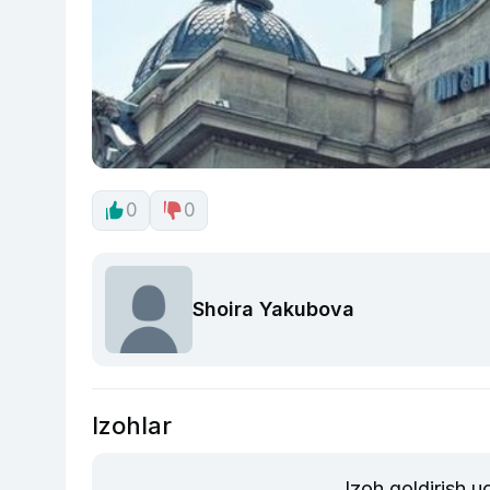
0
0
Shoira Yakubova
Izohlar
Izoh qoldirish 