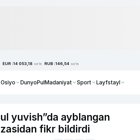
EUR :
RUB :
14 053,18
146,54
so'm
so'm
 Osiyo
Dunyo
Pul
Madaniyat
Sport
Layfstayl
pul yuvish”da ayblangan
zasidan fikr bildirdi