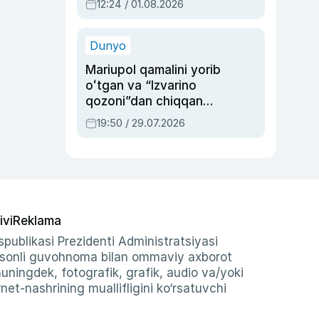
12:24 / 01.08.2026
ayblovlardan asrab
qolgan voqea
Dunyo
Mariupol qamalini yorib
oʻtgan va “Izvarino
qozoni”dan chiqqan
qahramon — Ukraina
19:50 / 29.07.2026
armiyasi bosh
qoʻmondoni Drapatiy
haqida
ivi
Reklama
publikasi Prezidenti Administratsiyasi
-sonli guvohnoma bilan ommaviy axborot
shuningdek, fotografik, grafik, audio va/yoki
et-nashrining muallifligini ko‘rsatuvchi