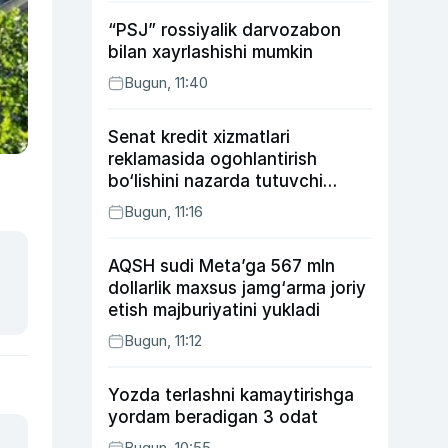
“PSJ” rossiyalik darvozabon
bilan xayrlashishi mumkin
Bugun, 11:40
Senat kredit xizmatlari
reklamasida ogohlantirish
bo‘lishini nazarda tutuvchi
qonunni ma’qulladi
Bugun, 11:16
AQSH sudi Meta’ga 567 mln
dollarlik maxsus jamg‘arma joriy
etish majburiyatini yukladi
Bugun, 11:12
Yozda terlashni kamaytirishga
yordam beradigan 3 odat
Bugun, 10:55