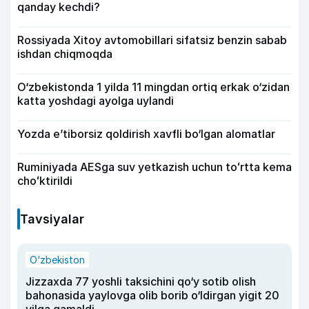
qanday kechdi?
Rossiyada Xitoy avtomobillari sifatsiz benzin sabab
ishdan chiqmoqda
O‘zbekistonda 1 yilda 11 mingdan ortiq erkak o‘zidan
katta yoshdagi ayolga uylandi
Yozda e’tiborsiz qoldirish xavfli bo‘lgan alomatlar
Ruminiyada AESga suv yetkazish uchun toʻrtta kema
choʻktirildi
Tavsiyalar
O‘zbekiston
Jizzaxda 77 yoshli taksichini qo‘y sotib olish
bahonasida yaylovga olib borib o‘ldirgan yigit 20