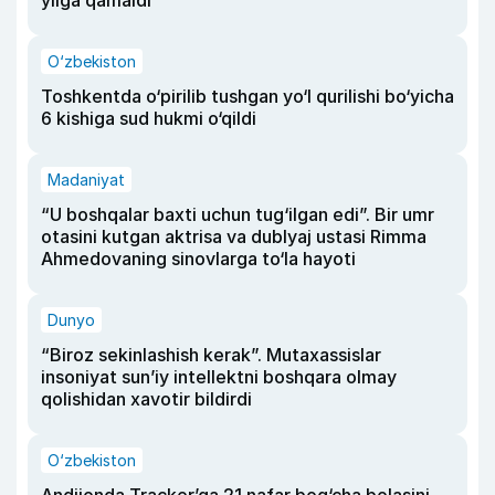
yilga qamaldi
O‘zbekiston
Toshkentda o‘pirilib tushgan yo‘l qurilishi bo‘yicha
6 kishiga sud hukmi o‘qildi
Madaniyat
“U boshqalar baxti uchun tug‘ilgan edi”. Bir umr
otasini kutgan aktrisa va dublyaj ustasi Rimma
Ahmedovaning sinovlarga to‘la hayoti
Dunyo
“Biroz sekinlashish kerak”. Mutaxassislar
insoniyat sun’iy intellektni boshqara olmay
qolishidan xavotir bildirdi
O‘zbekiston