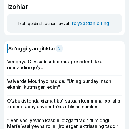
Izohlar
ro‘yxatdan o‘ting
Izoh qoldirish uchun, avval
So‘nggi yangiliklar
Vengriya Oliy sudi sobiq raisi prezidentlikka
nomzodini qoʻydi
Valverde Mourinyo haqida: “Uning bunday inson
ekanini kutmagan edim”
Oʻzbekistonda xizmat koʻrsatgan kommunal xoʻjaligi
xodimi faxriy unvoni taʼsis etilishi mumkin
“Ivan Vasilyevich kasbini o‘zgartiradi” filmidagi
Marfa Vasilyevna rolini ijro etgan aktrisaning taqdiri