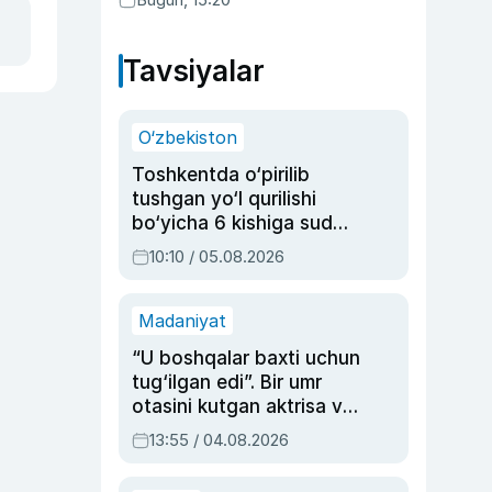
Tavsiyalar
O‘zbekiston
Toshkentda o‘pirilib
tushgan yo‘l qurilishi
bo‘yicha 6 kishiga sud
hukmi o‘qildi
10:10 / 05.08.2026
Madaniyat
“U boshqalar baxti uchun
tug‘ilgan edi”. Bir umr
otasini kutgan aktrisa va
dublyaj ustasi Rimma
13:55 / 04.08.2026
Ahmedovaning
sinovlarga to‘la hayoti