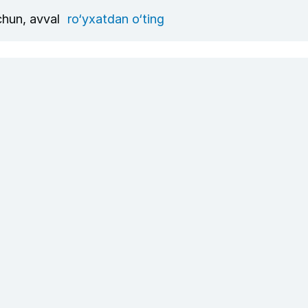
uchun, avval
ro‘yxatdan o‘ting