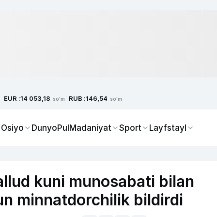
EUR :
RUB :
14 053,18
146,54
so'm
so'm
 Osiyo
Dunyo
Pul
Madaniyat
Sport
Layfstayl
llud kuni munosabati bilan
n minnatdorchilik bildirdi