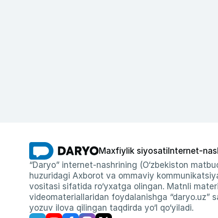
Maxfiylik siyosati
Internet-nas
“Daryo” internet-nashrining (O‘zbekiston matbuo
huzuridagi Axborot va ommaviy kommunikatsiyal
vositasi sifatida ro‘yxatga olingan. Matnli materi
videomateriallaridan foydalanishga “daryo.uz” sa
yozuv ilova qilingan taqdirda yo‘l qo‘yiladi.