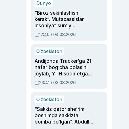
Dunyo
“Biroz sekinlashish
kerak”. Mutaxassislar
insoniyat sun’iy
intellektni boshqara
12:40 / 04.08.2026
olmay qolishidan xavotir
bildirdi
O‘zbekiston
Andijonda Tracker’ga 21
nafar bog‘cha bolasini
joylab, YTH sodir etgan
ayolga sud hukmi o‘qildi
23:41 / 03.08.2026
O‘zbekiston
“Sakkiz qator she’rim
boshimga sakkizta
bomba bo‘lgan”. Abdulla
Oripovni siyosiy