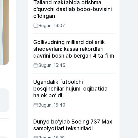
Tailand maktabida otishma:
o‘quvchi dastlab bobo-buvisini
o‘ldirgan
Bugun, 16:07
Gollivudning milliard dollarlik
shedevrlari: kassa rekordlari
davrini boshlab bergan 4 ta film
Bugun, 15:45
Ugandalik futbolchi
bosqinchilar hujumi oqibatida
halok bo‘ldi
Bugun, 15:40
Dunyo bo‘ylab Boeing 737 Max
samolyotlari tekshiriladi
Bugun, 15:20