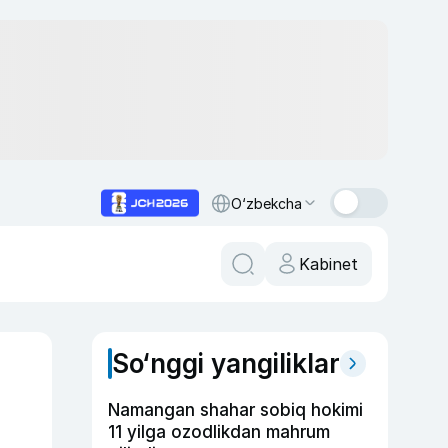
O‘zbekcha
Kabinet
So‘nggi yangiliklar
Namangan shahar sobiq hokimi
11 yilga ozodlikdan mahrum