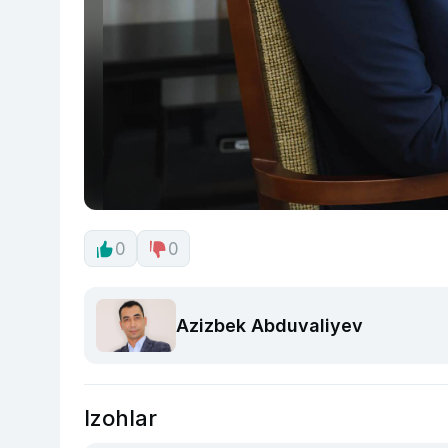
0
0
Azizbek Abduvaliyev
Izohlar