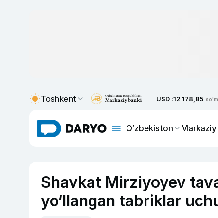
Toshkent
USD :
12 178,85
so'm
O‘zbekiston
Markaziy
Shavkat Mirziyoyev tava
yo‘llangan tabriklar uchu