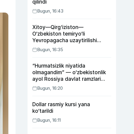
qilindi
Bugun, 16:43
Xitoy—Qirg‘iziston—
O‘zbekiston temiryo‘li
Yevropagacha uzaytirilishi
mumkin
Bugun, 16:35
“Hurmatsizlik niyatida
olmagandim” — o‘zbekistonlik
ayol Rossiya davlat ramzlari
tushirilgan poyandoz haqida
Bugun, 16:20
Dollar rasmiy kursi yana
ko‘tarildi
Bugun, 16:11