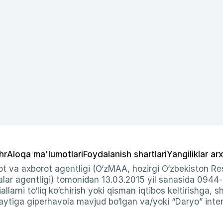
hr
Aloqa ma'lumotlari
Foydalanish shartlari
Yangiliklar arx
t va axborot agentligi (O‘zMAA, hozirgi O‘zbekiston Res
ar agentligi) tomonidan 13.03.2015 yil sanasida 0944
allarni to‘liq ko‘chirish yoki qisman iqtibos keltirishga, 
ytiga giperhavola mavjud bo‘lgan va/yoki “Daryo” intern