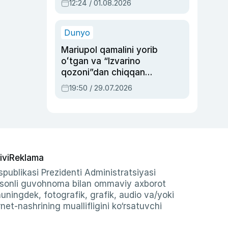
12:24 / 01.08.2026
ayblovlardan asrab
qolgan voqea
Dunyo
Mariupol qamalini yorib
oʻtgan va “Izvarino
qozoni”dan chiqqan
qahramon — Ukraina
19:50 / 29.07.2026
armiyasi bosh
qoʻmondoni Drapatiy
haqida
ivi
Reklama
publikasi Prezidenti Administratsiyasi
-sonli guvohnoma bilan ommaviy axborot
shuningdek, fotografik, grafik, audio va/yoki
et-nashrining muallifligini ko‘rsatuvchi