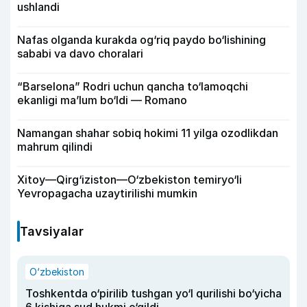
ushlandi
Nafas olganda kurakda og‘riq paydo bo‘lishining
sababi va davo choralari
“Barselona” Rodri uchun qancha to‘lamoqchi
ekanligi ma’lum bo‘ldi — Romano
Namangan shahar sobiq hokimi 11 yilga ozodlikdan
mahrum qilindi
Xitoy—Qirg‘iziston—O‘zbekiston temiryo‘li
Yevropagacha uzaytirilishi mumkin
Tavsiyalar
O‘zbekiston
Toshkentda o‘pirilib tushgan yo‘l qurilishi bo‘yicha