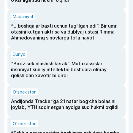
6 kishiga sud hukmi o‘qildi
Madaniyat
“U boshqalar baxti uchun tug‘ilgan edi”. Bir umr
otasini kutgan aktrisa va dublyaj ustasi Rimma
Ahmedovaning sinovlarga to‘la hayoti
Dunyo
“Biroz sekinlashish kerak”. Mutaxassislar
insoniyat sun’iy intellektni boshqara olmay
qolishidan xavotir bildirdi
O‘zbekiston
Andijonda Tracker’ga 21 nafar bog‘cha bolasini
joylab, YTH sodir etgan ayolga sud hukmi o‘qildi
O‘zbekiston