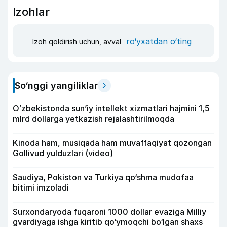
Izohlar
ro‘yxatdan o‘ting
Izoh qoldirish uchun, avval
So‘nggi yangiliklar
Oʻzbekistonda sunʼiy intellekt xizmatlari hajmini 1,5
mlrd dollarga yetkazish rejalashtirilmoqda
Kinoda ham, musiqada ham muvaffaqiyat qozongan
Gollivud yulduzlari (video)
Saudiya, Pokiston va Turkiya qo‘shma mudofaa
bitimi imzoladi
Surxondaryoda fuqaroni 1000 dollar evaziga Milliy
gvardiyaga ishga kiritib qo‘ymoqchi bo‘lgan shaxs