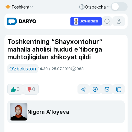
Toshkent
O‘zbekcha
Toshkentning “Shayxontohur”
mahalla aholisi hudud e’tiborga
muhtojligidan shikoyat qildi
O‘zbekiston
14:39 / 25.07.2019
968
0
0
Nigora A'loyeva