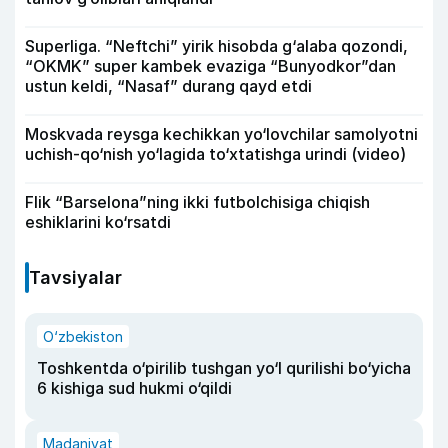
Superliga. “Neftchi” yirik hisobda g‘alaba qozondi,
“OKMK” super kambek evaziga “Bunyodkor”dan
ustun keldi, “Nasaf” durang qayd etdi
Moskvada reysga kechikkan yo‘lovchilar samolyotni
uchish-qo‘nish yo‘lagida to‘xtatishga urindi (video)
Flik “Barselona”ning ikki futbolchisiga chiqish
eshiklarini ko‘rsatdi
Tavsiyalar
O‘zbekiston
Toshkentda o‘pirilib tushgan yo‘l qurilishi bo‘yicha
6 kishiga sud hukmi o‘qildi
Madaniyat