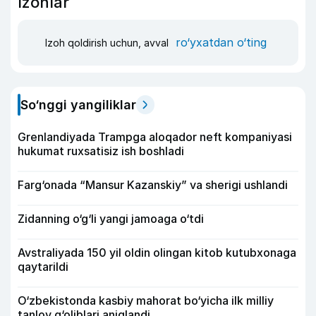
Izohlar
ro‘yxatdan o‘ting
Izoh qoldirish uchun, avval
So‘nggi yangiliklar
Grenlandiyada Trampga aloqador neft kompaniyasi
hukumat ruxsatisiz ish boshladi
Farg‘onada “Mansur Kazanskiy” va sherigi ushlandi
Zidanning o‘g‘li yangi jamoaga o‘tdi
Avstraliyada 150 yil oldin olingan kitob kutubxonaga
qaytarildi
O‘zbekistonda kasbiy mahorat bo‘yicha ilk milliy
tanlov g‘oliblari aniqlandi