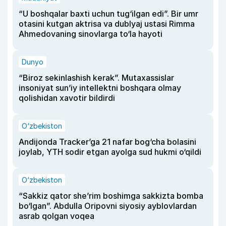
“U boshqalar baxti uchun tug‘ilgan edi”. Bir umr
otasini kutgan aktrisa va dublyaj ustasi Rimma
Ahmedovaning sinovlarga to‘la hayoti
Dunyo
“Biroz sekinlashish kerak”. Mutaxassislar
insoniyat sun’iy intellektni boshqara olmay
qolishidan xavotir bildirdi
O‘zbekiston
Andijonda Tracker’ga 21 nafar bog‘cha bolasini
joylab, YTH sodir etgan ayolga sud hukmi o‘qildi
O‘zbekiston
“Sakkiz qator she’rim boshimga sakkizta bomba
bo‘lgan”. Abdulla Oripovni siyosiy ayblovlardan
asrab qolgan voqea