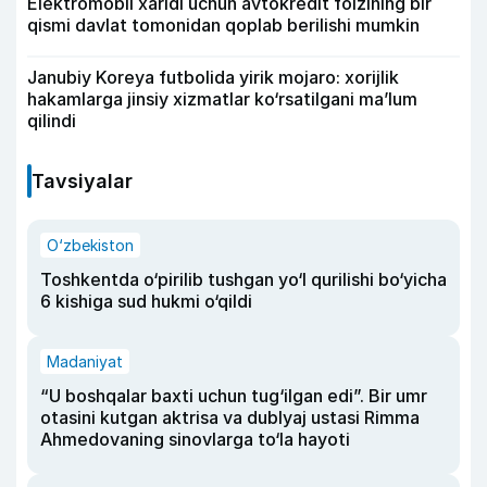
Elektromobil xaridi uchun avtokredit foizining bir
qismi davlat tomonidan qoplab berilishi mumkin
Janubiy Koreya futbolida yirik mojaro: xorijlik
hakamlarga jinsiy xizmatlar ko‘rsatilgani ma’lum
qilindi
Tavsiyalar
O‘zbekiston
Toshkentda o‘pirilib tushgan yo‘l qurilishi bo‘yicha
6 kishiga sud hukmi o‘qildi
Madaniyat
“U boshqalar baxti uchun tug‘ilgan edi”. Bir umr
otasini kutgan aktrisa va dublyaj ustasi Rimma
Ahmedovaning sinovlarga to‘la hayoti