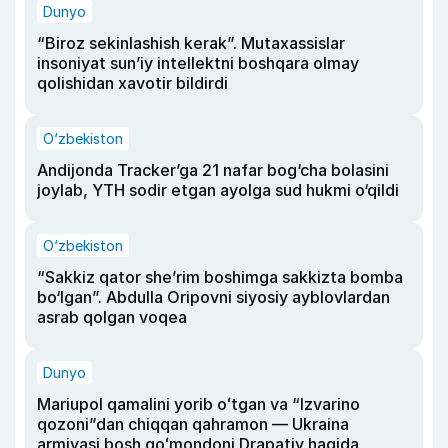
Dunyo
“Biroz sekinlashish kerak”. Mutaxassislar
insoniyat sun’iy intellektni boshqara olmay
qolishidan xavotir bildirdi
O‘zbekiston
Andijonda Tracker’ga 21 nafar bog‘cha bolasini
joylab, YTH sodir etgan ayolga sud hukmi o‘qildi
O‘zbekiston
“Sakkiz qator she’rim boshimga sakkizta bomba
bo‘lgan”. Abdulla Oripovni siyosiy ayblovlardan
asrab qolgan voqea
Dunyo
Mariupol qamalini yorib oʻtgan va “Izvarino
qozoni”dan chiqqan qahramon — Ukraina
armiyasi bosh qoʻmondoni Drapatiy haqida