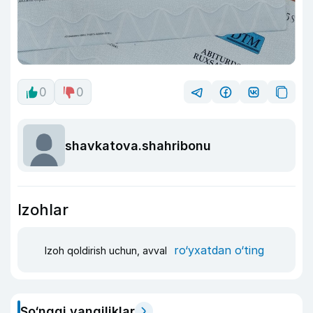
0
0
shavkatova.shahribonu
Izohlar
ro‘yxatdan o‘ting
Izoh qoldirish uchun, avval
So‘nggi yangiliklar