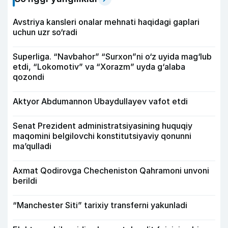
Avstriya kansleri onalar mehnati haqidagi gaplari
uchun uzr so‘radi
Superliga. “Navbahor” “Surxon”ni o‘z uyida mag‘lub
etdi, “Lokomotiv” va “Xorazm” uyda g‘alaba
qozondi
Aktyor Abdu­mannon Ubaydullayev vafot etdi
Senat Prezident administratsiyasining huquqiy
maqomini belgilovchi konstitutsiyaviy qonunni
ma’qulladi
Axmat Qodirovga Checheniston Qahramoni unvoni
berildi
“Manchester Siti” tarixiy transferni yakunladi