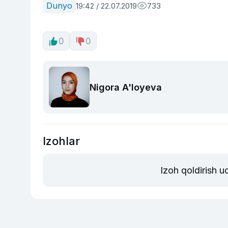
Dunyo
19:42 / 22.07.2019
733
0
0
Nigora A'loyeva
Izohlar
Izoh qoldirish 