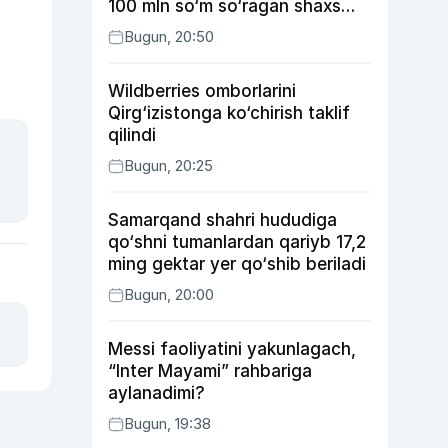
100 mln so‘m so‘ragan shaxs
ushlandi
Bugun, 20:50
Wildberries omborlarini
Qirg‘izistonga ko‘chirish taklif
qilindi
Bugun, 20:25
Samarqand shahri hududiga
qo‘shni tumanlardan qariyb 17,2
ming gektar yer qo‘shib beriladi
Bugun, 20:00
Messi faoliyatini yakunlagach,
“Inter Mayami” rahbariga
aylanadimi?
Bugun, 19:38