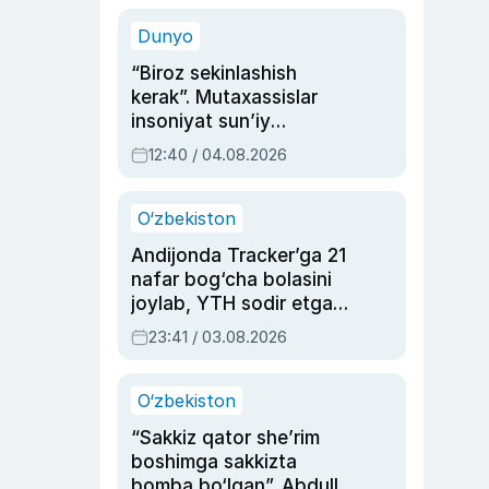
sinovlarga to‘la hayoti
Dunyo
“Biroz sekinlashish
kerak”. Mutaxassislar
insoniyat sun’iy
intellektni boshqara
12:40 / 04.08.2026
olmay qolishidan xavotir
bildirdi
O‘zbekiston
Andijonda Tracker’ga 21
nafar bog‘cha bolasini
joylab, YTH sodir etgan
ayolga sud hukmi o‘qildi
23:41 / 03.08.2026
O‘zbekiston
“Sakkiz qator she’rim
boshimga sakkizta
bomba bo‘lgan”. Abdulla