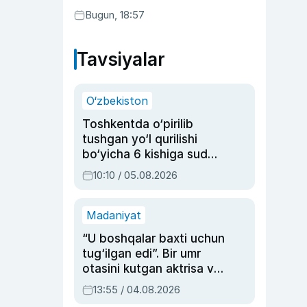
Bugun, 18:57
Tavsiyalar
O‘zbekiston
Toshkentda o‘pirilib
tushgan yo‘l qurilishi
bo‘yicha 6 kishiga sud
hukmi o‘qildi
10:10 / 05.08.2026
Madaniyat
“U boshqalar baxti uchun
tug‘ilgan edi”. Bir umr
otasini kutgan aktrisa va
dublyaj ustasi Rimma
13:55 / 04.08.2026
Ahmedovaning