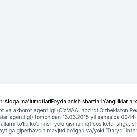
hr
Aloqa ma'lumotlari
Foydalanish shartlari
Yangiliklar arx
t va axborot agentligi (O‘zMAA, hozirgi O‘zbekiston Res
ar agentligi) tomonidan 13.03.2015 yil sanasida 0944
allarni to‘liq ko‘chirish yoki qisman iqtibos keltirishga, 
ytiga giperhavola mavjud bo‘lgan va/yoki “Daryo” intern