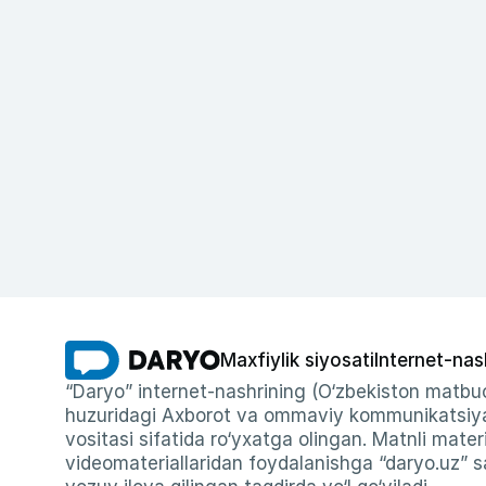
Maxfiylik siyosati
Internet-nas
“Daryo” internet-nashrining (O‘zbekiston matbuo
huzuridagi Axborot va ommaviy kommunikatsiyal
vositasi sifatida ro‘yxatga olingan. Matnli materi
videomateriallaridan foydalanishga “daryo.uz” sa