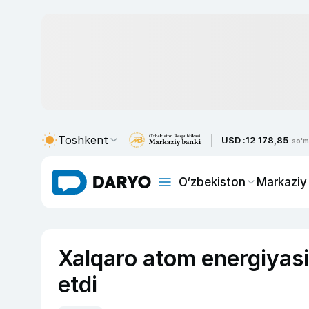
Toshkent
USD :
12 178,85
so'm
O‘zbekiston
Markaziy
Xalqaro atom energiyasi 
etdi