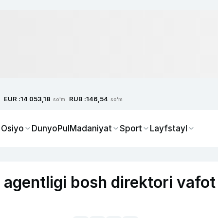
EUR :
RUB :
14 053,18
146,54
so'm
so'm
 Osiyo
Dunyo
Pul
Madaniyat
Sport
Layfstayl
agentligi bosh direktori vafot