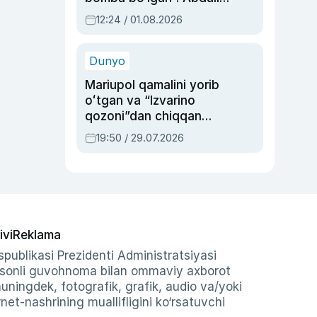
Oripovni siyosiy
12:24 / 01.08.2026
ayblovlardan asrab
qolgan voqea
Dunyo
Mariupol qamalini yorib
oʻtgan va “Izvarino
qozoni”dan chiqqan
qahramon — Ukraina
19:50 / 29.07.2026
armiyasi bosh
qoʻmondoni Drapatiy
haqida
ivi
Reklama
publikasi Prezidenti Administratsiyasi
-sonli guvohnoma bilan ommaviy axborot
shuningdek, fotografik, grafik, audio va/yoki
et-nashrining muallifligini ko‘rsatuvchi