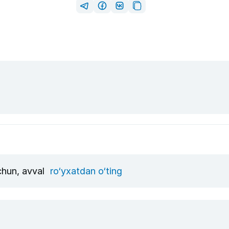
uchun, avval
ro‘yxatdan o‘ting