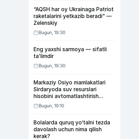
“AQSH har oy Ukrainaga Patriot
raketalarini yetkazib beradi” —
Zelenskiy
Bugun, 19:30
Eng yaxshi sarmoya — sifatli
ta’limdir
Bugun, 19:30
Markaziy Osiyo mamlakatlari
Sirdaryoda suv resurslari
hisobini avtomatlashtirish
rejasini ishlab chiqishni
Bugun, 19:10
ma’qulladi
Bolalarda quruq yo‘talni tezda
davolash uchun nima qilish
kerak?