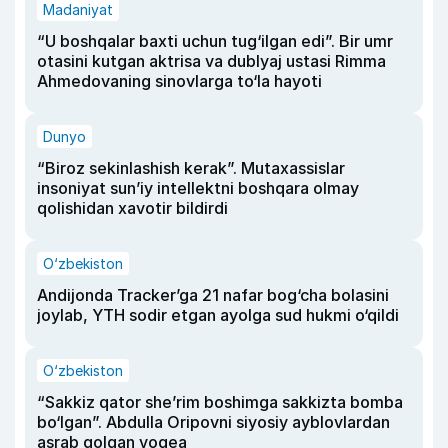
Madaniyat
“U boshqalar baxti uchun tug‘ilgan edi”. Bir umr
otasini kutgan aktrisa va dublyaj ustasi Rimma
Ahmedovaning sinovlarga to‘la hayoti
Dunyo
“Biroz sekinlashish kerak”. Mutaxassislar
insoniyat sun’iy intellektni boshqara olmay
qolishidan xavotir bildirdi
O‘zbekiston
Andijonda Tracker’ga 21 nafar bog‘cha bolasini
joylab, YTH sodir etgan ayolga sud hukmi o‘qildi
O‘zbekiston
“Sakkiz qator she’rim boshimga sakkizta bomba
bo‘lgan”. Abdulla Oripovni siyosiy ayblovlardan
asrab qolgan voqea