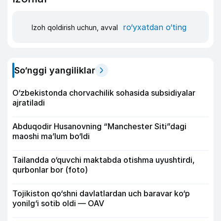
ro‘yxatdan o‘ting
Izoh qoldirish uchun, avval
So‘nggi yangiliklar
O‘zbekistonda chorvachilik sohasida subsidiyalar
ajratiladi
Abduqodir Husanovning “Manchester Siti”dagi
maoshi ma’lum bo‘ldi
Tailandda o‘quvchi maktabda otishma uyushtirdi,
qurbonlar bor (foto)
Tojikiston qo‘shni davlatlardan uch baravar ko‘p
yonilg‘i sotib oldi — OAV