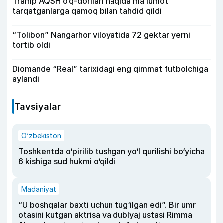
Tramp AQSH o‘q-dorilari haqida ma’lumot
tarqatganlarga qamoq bilan tahdid qildi
“Tolibon” Nangarhor viloyatida 72 gektar yerni
tortib oldi
Diomande “Real” tarixidagi eng qimmat futbolchiga
aylandi
Tavsiyalar
O‘zbekiston
Toshkentda o‘pirilib tushgan yo‘l qurilishi bo‘yicha
6 kishiga sud hukmi o‘qildi
Madaniyat
“U boshqalar baxti uchun tug‘ilgan edi”. Bir umr
otasini kutgan aktrisa va dublyaj ustasi Rimma