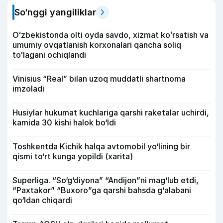
So‘nggi yangiliklar
Oʻzbekistonda olti oyda savdo, xizmat koʻrsatish va
umumiy ovqatlanish korxonalari qancha soliq
toʻlagani ochiqlandi
Vinisius “Real” bilan uzoq muddatli shartnoma
imzoladi
Husiylar hukumat kuchlariga qarshi raketalar uchirdi,
kamida 30 kishi halok bo‘ldi
Toshkentda Kichik halqa avtomobil yo‘lining bir
qismi to‘rt kunga yopildi (xarita)
Superliga. “So‘g‘diyona” “Andijon”ni mag‘lub etdi,
“Paxtakor” “Buxoro”ga qarshi bahsda g‘alabani
qo‘ldan chiqardi