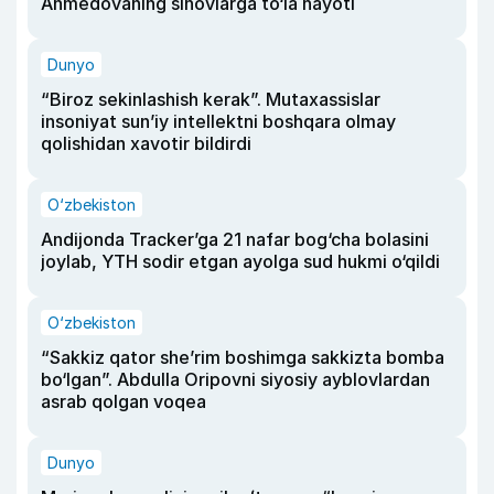
Ahmedovaning sinovlarga to‘la hayoti
Dunyo
“Biroz sekinlashish kerak”. Mutaxassislar
insoniyat sun’iy intellektni boshqara olmay
qolishidan xavotir bildirdi
O‘zbekiston
Andijonda Tracker’ga 21 nafar bog‘cha bolasini
joylab, YTH sodir etgan ayolga sud hukmi o‘qildi
O‘zbekiston
“Sakkiz qator she’rim boshimga sakkizta bomba
bo‘lgan”. Abdulla Oripovni siyosiy ayblovlardan
asrab qolgan voqea
Dunyo