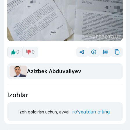
0
0
Azizbek Abduvaliyev
Izohlar
ro‘yxatdan o‘ting
Izoh qoldirish uchun, avval