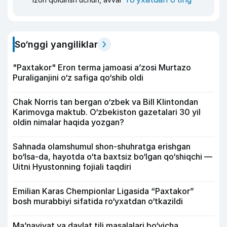
So‘nggi yangiliklar
"Paxtakor" Eron terma jamoasi a’zosi Murtazo
Puraliganjini o‘z safiga qo‘shib oldi
Chak Norris tan bergan o‘zbek va Bill Klintondan
Karimovga maktub. O‘zbekiston gazetalari 30 yil
oldin nimalar haqida yozgan?
Sahnada olamshumul shon-shuhratga erishgan
bo‘lsa-da, hayotda o‘ta baxtsiz bo‘lgan qo‘shiqchi —
Uitni Hyustonning fojiali taqdiri
Emilian Karas Chempionlar Ligasida “Paxtakor”
bosh murabbiyi sifatida ro‘yxatdan o‘tkazildi
Ma’naviyat va davlat tili masalalari bo‘yicha