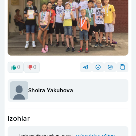
0
0
Shoira Yakubova
Izohlar
ro‘yxatdan o‘ting
Izoh qoldirish uchun, avval