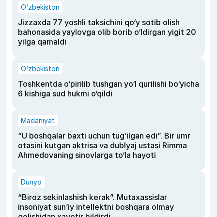
O‘zbekiston
Jizzaxda 77 yoshli taksichini qo‘y sotib olish
bahonasida yaylovga olib borib o‘ldirgan yigit 20
yilga qamaldi
O‘zbekiston
Toshkentda o‘pirilib tushgan yo‘l qurilishi bo‘yicha
6 kishiga sud hukmi o‘qildi
Madaniyat
“U boshqalar baxti uchun tug‘ilgan edi”. Bir umr
otasini kutgan aktrisa va dublyaj ustasi Rimma
Ahmedovaning sinovlarga to‘la hayoti
Dunyo
“Biroz sekinlashish kerak”. Mutaxassislar
insoniyat sun’iy intellektni boshqara olmay
qolishidan xavotir bildirdi