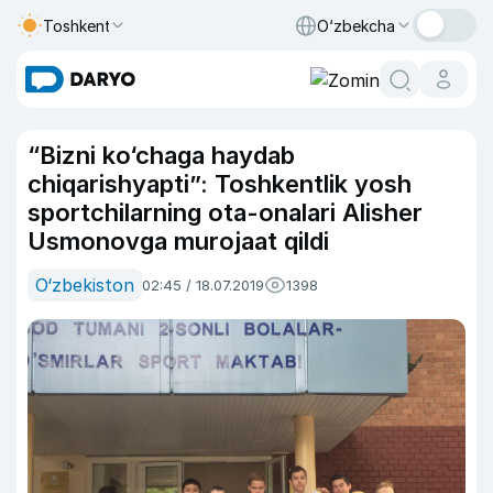
Toshkent
O‘zbekcha
“Bizni ko‘chaga haydab
chiqarishyapti”: Toshkentlik yosh
sportchilarning ota-onalari Alisher
Usmonovga murojaat qildi
O‘zbekiston
02:45 / 18.07.2019
1398