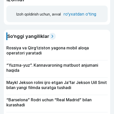
ro‘yxatdan o‘ting
Izoh qoldirish uchun, avval
So‘nggi yangiliklar
Rossiya va Qirg‘iziston yagona mobil aloqa
operatori yaratadi
“Yuzma-yuz”. Kannavaroning matbuot anjumani
haqida
Maykl Jekson rolini ijro etgan Ja’far Jekson Uill Smit
bilan yangi filmda suratga tushadi
“Barselona” Rodri uchun “Real Madrid” bilan
kurashadi