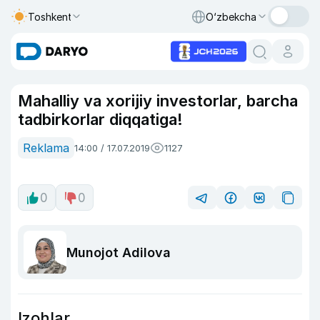
Toshkent
O‘zbekcha
Mahalliy va xorijiy investorlar, barcha
tadbirkorlar diqqatiga!
Reklama
14:00 / 17.07.2019
1127
0
0
Munojot Adilova
Izohlar