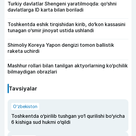
Turkiy davlatlar Shengeni yaratilmoqda: qo‘shni
davlatlarga ID karta bilan boriladi
Toshkentda eshik tirqishidan kirib, do‘kon kassasini
tunagan o‘smir jinoyat ustida ushlandi
Shimoliy Koreya Yapon dengizi tomon ballistik
raketa uchirdi
Mashhur rollari bilan tanilgan aktyorlarning ko‘pchilik
bilmaydigan obrazlari
Tavsiyalar
O‘zbekiston
Toshkentda o‘pirilib tushgan yo‘l qurilishi bo‘yicha
6 kishiga sud hukmi o‘qildi