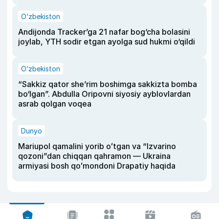
O‘zbekiston
Andijonda Tracker’ga 21 nafar bog‘cha bolasini
joylab, YTH sodir etgan ayolga sud hukmi o‘qildi
O‘zbekiston
“Sakkiz qator she’rim boshimga sakkizta bomba
bo‘lgan”. Abdulla Oripovni siyosiy ayblovlardan
asrab qolgan voqea
Dunyo
Mariupol qamalini yorib oʻtgan va “Izvarino
qozoni”dan chiqqan qahramon — Ukraina
armiyasi bosh qoʻmondoni Drapatiy haqida