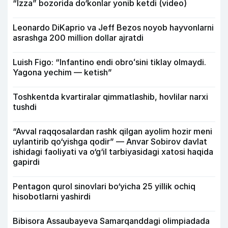
“Izza” bozorida do‘konlar yonib ketdi (video)
Leonardo DiKaprio va Jeff Bezos noyob hayvonlarni
asrashga 200 million dollar ajratdi
Luish Figo: “Infantino endi obroʻsini tiklay olmaydi.
Yagona yechim — ketish”
Toshkentda kvartiralar qimmatlashib, hovlilar narxi
tushdi
“Avval raqqosalardan rashk qilgan ayolim hozir meni
uylantirib qo‘yishga qodir” — Anvar Sobirov davlat
ishidagi faoliyati va o‘g‘il tarbiyasidagi xatosi haqida
gapirdi
Pentagon qurol sinovlari bo‘yicha 25 yillik ochiq
hisobotlarni yashirdi
Bibisora Assaubayeva Samarqanddagi olimpiadada