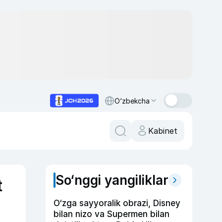
O‘zbekcha
Kabinet
So‘nggi yangiliklar
t
O‘zga sayyoralik obrazi, Disney
bilan nizo va Supermen bilan