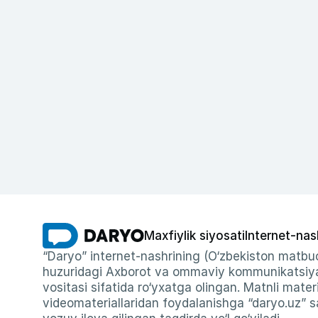
Maxfiylik siyosati
Internet-nas
“Daryo” internet-nashrining (O‘zbekiston matbuo
huzuridagi Axborot va ommaviy kommunikatsiyal
vositasi sifatida ro‘yxatga olingan. Matnli materi
videomateriallaridan foydalanishga “daryo.uz” sa