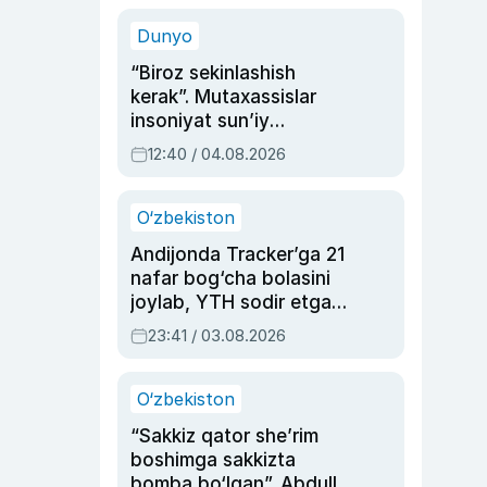
sinovlarga to‘la hayoti
Dunyo
“Biroz sekinlashish
kerak”. Mutaxassislar
insoniyat sun’iy
intellektni boshqara
12:40 / 04.08.2026
olmay qolishidan xavotir
bildirdi
O‘zbekiston
Andijonda Tracker’ga 21
nafar bog‘cha bolasini
joylab, YTH sodir etgan
ayolga sud hukmi o‘qildi
23:41 / 03.08.2026
O‘zbekiston
“Sakkiz qator she’rim
boshimga sakkizta
bomba bo‘lgan”. Abdulla