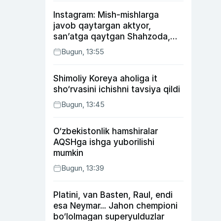
Instagram: Mish-mishlarga
javob qaytargan aktyor,
san’atga qaytgan Shahzoda,
yo‘lga asfalt yotqizgan
Bugun, 13:55
Jahongir Otajonov
Shimoliy Koreya aholiga it
sho‘rvasini ichishni tavsiya qildi
Bugun, 13:45
O‘zbekistonlik hamshiralar
AQSHga ishga yuborilishi
mumkin
Bugun, 13:39
Platini, van Basten, Raul, endi
esa Neymar... Jahon chempioni
bo‘lolmagan superyulduzlar