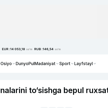
EUR :
RUB :
14 053,18
146,54
so'm
so'm
 Osiyo
Dunyo
Pul
Madaniyat
Sport
Layfstayl
alarini to‘sishga bepul ruxsa