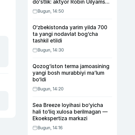
do‘stlik: aktyor Robin Uilyams
haqida ko‘pchilik bilmaydigan
Bugun, 14:50
faktlar
O‘zbekistonda yarim yilda 700
ta yangi nodavlat bog‘cha
tashkil etildi
Bugun, 14:30
Qozog‘iston terma jamoasining
yangi bosh murabbiyi ma’lum
bo‘ldi
Bugun, 14:20
Sea Breeze loyihasi bo‘yicha
hali to‘liq xulosa berilmagan —
Ekoekspertiza markazi
Bugun, 14:16