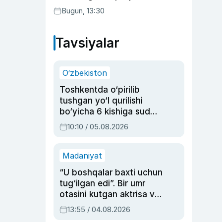
Bugun, 13:30
Tavsiyalar
O‘zbekiston
Toshkentda o‘pirilib
tushgan yo‘l qurilishi
bo‘yicha 6 kishiga sud
hukmi o‘qildi
10:10 / 05.08.2026
Madaniyat
“U boshqalar baxti uchun
tug‘ilgan edi”. Bir umr
otasini kutgan aktrisa va
dublyaj ustasi Rimma
13:55 / 04.08.2026
Ahmedovaning