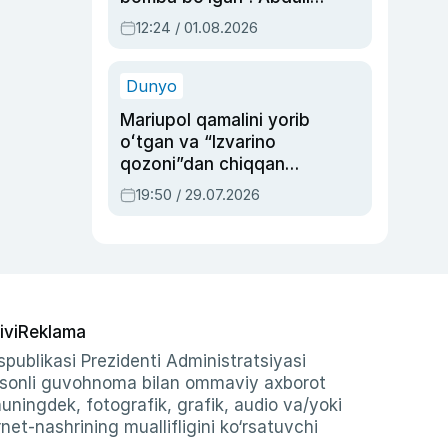
Oripovni siyosiy
12:24 / 01.08.2026
ayblovlardan asrab
qolgan voqea
Dunyo
Mariupol qamalini yorib
oʻtgan va “Izvarino
qozoni”dan chiqqan
qahramon — Ukraina
19:50 / 29.07.2026
armiyasi bosh
qoʻmondoni Drapatiy
haqida
ivi
Reklama
publikasi Prezidenti Administratsiyasi
-sonli guvohnoma bilan ommaviy axborot
shuningdek, fotografik, grafik, audio va/yoki
et-nashrining muallifligini ko‘rsatuvchi