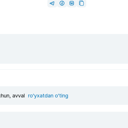
uchun, avval
ro‘yxatdan o‘ting