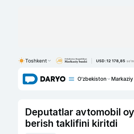
Toshkent
USD :
12 178,85
so'm
O‘zbekiston
Markaziy
Deputatlar avtomobil oyn
berish taklifini kiritdi