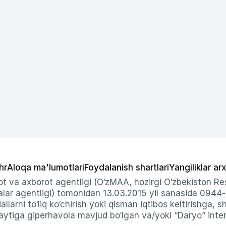
hr
Aloqa ma'lumotlari
Foydalanish shartlari
Yangiliklar arx
t va axborot agentligi (O‘zMAA, hozirgi O‘zbekiston Res
ar agentligi) tomonidan 13.03.2015 yil sanasida 0944
allarni to‘liq ko‘chirish yoki qisman iqtibos keltirishga, 
ytiga giperhavola mavjud bo‘lgan va/yoki “Daryo” intern