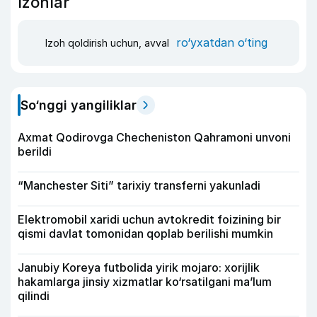
Izohlar
ro‘yxatdan o‘ting
Izoh qoldirish uchun, avval
So‘nggi yangiliklar
Axmat Qodirovga Checheniston Qahramoni unvoni
berildi
“Manchester Siti” tarixiy transferni yakunladi
Elektromobil xaridi uchun avtokredit foizining bir
qismi davlat tomonidan qoplab berilishi mumkin
Janubiy Koreya futbolida yirik mojaro: xorijlik
hakamlarga jinsiy xizmatlar ko‘rsatilgani ma’lum
qilindi