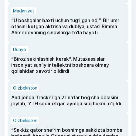
Madaniyat
“U boshqalar baxti uchun tug‘ilgan edi”. Bir umr
otasini kutgan aktrisa va dublyaj ustasi Rimma
Ahmedovaning sinovlarga to‘la hayoti
Dunyo
“Biroz sekinlashish kerak”. Mutaxassislar
insoniyat sun’iy intellektni boshqara olmay
qolishidan xavotir bildirdi
O‘zbekiston
Andijonda Tracker’ga 21 nafar bog‘cha bolasini
joylab, YTH sodir etgan ayolga sud hukmi o‘qildi
O‘zbekiston
“Sakkiz qator she’rim boshimga sakkizta bomba
bo‘lgan”. Abdulla Oripovni siyosiy ayblovlardan