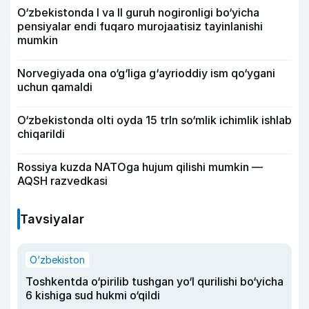
O‘zbekistonda I va II guruh nogironligi bo‘yicha
pensiyalar endi fuqaro murojaatisiz tayinlanishi
mumkin
Norvegiyada ona o‘g‘liga g‘ayrioddiy ism qo‘ygani
uchun qamaldi
O‘zbekistonda olti oyda 15 trln so‘mlik ichimlik ishlab
chiqarildi
Rossiya kuzda NATOga hujum qilishi mumkin —
AQSH razvedkasi
Tavsiyalar
O‘zbekiston
Toshkentda o‘pirilib tushgan yo‘l qurilishi bo‘yicha
6 kishiga sud hukmi o‘qildi