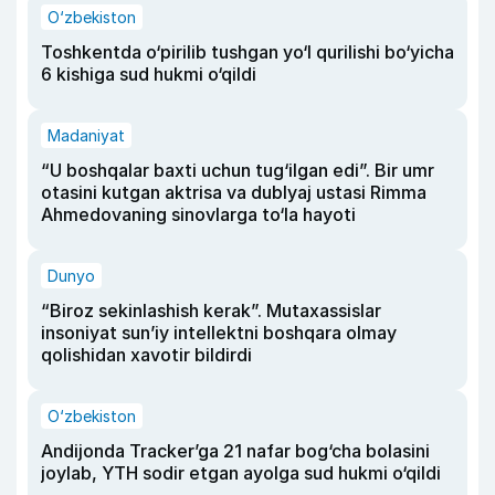
O‘zbekiston
Toshkentda o‘pirilib tushgan yo‘l qurilishi bo‘yicha
6 kishiga sud hukmi o‘qildi
Madaniyat
“U boshqalar baxti uchun tug‘ilgan edi”. Bir umr
otasini kutgan aktrisa va dublyaj ustasi Rimma
Ahmedovaning sinovlarga to‘la hayoti
Dunyo
“Biroz sekinlashish kerak”. Mutaxassislar
insoniyat sun’iy intellektni boshqara olmay
qolishidan xavotir bildirdi
O‘zbekiston
Andijonda Tracker’ga 21 nafar bog‘cha bolasini
joylab, YTH sodir etgan ayolga sud hukmi o‘qildi