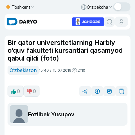
Toshkent
O‘zbekcha
Bir qator universitetlarning Harbiy
o‘quv fakulteti kursantlari qasamyod
qabul qildi (foto)
O‘zbekiston
15:40 / 15.07.2019
2110
0
0
Fozilbek Yusupov