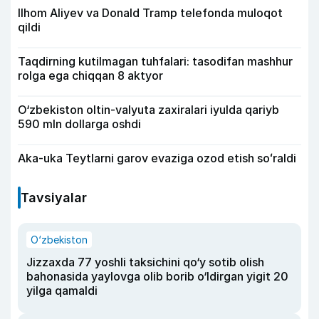
Ilhom Aliyev va Donald Tramp telefonda muloqot
qildi
Taqdirning kutilmagan tuhfalari: tasodifan mashhur
rolga ega chiqqan 8 aktyor
O‘zbekiston oltin-valyuta zaxiralari iyulda qariyb
590 mln dollarga oshdi
Aka-uka Teytlarni garov evaziga ozod etish soʻraldi
Tavsiyalar
O‘zbekiston
Jizzaxda 77 yoshli taksichini qo‘y sotib olish
bahonasida yaylovga olib borib o‘ldirgan yigit 20
yilga qamaldi