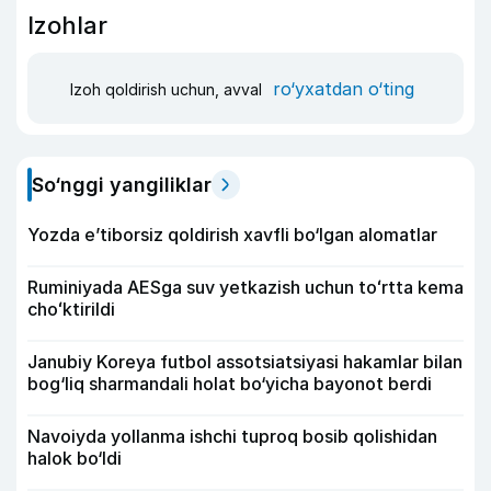
Izohlar
ro‘yxatdan o‘ting
Izoh qoldirish uchun, avval
So‘nggi yangiliklar
Yozda e’tiborsiz qoldirish xavfli bo‘lgan alomatlar
Ruminiyada AESga suv yetkazish uchun toʻrtta kema
choʻktirildi
Janubiy Koreya futbol assotsiatsiyasi hakamlar bilan
bog‘liq sharmandali holat bo‘yicha bayonot berdi
Navoiyda yollanma ishchi tuproq bosib qolishidan
halok bo‘ldi