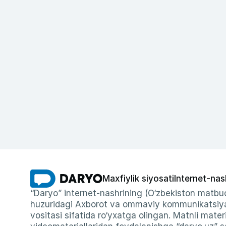
Maxfiylik siyosati
Internet-nas
“Daryo” internet-nashrining (O‘zbekiston matbuo
huzuridagi Axborot va ommaviy kommunikatsiyal
vositasi sifatida ro‘yxatga olingan. Matnli materi