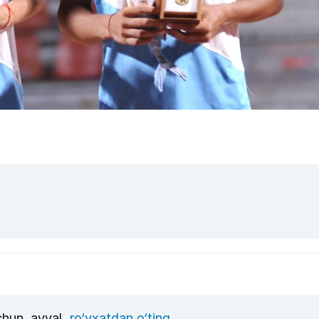
uchun, avval
ro‘yxatdan o‘ting