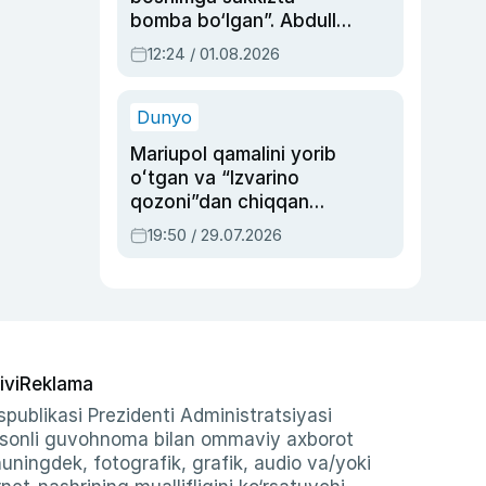
bomba bo‘lgan”. Abdulla
Oripovni siyosiy
12:24 / 01.08.2026
ayblovlardan asrab
qolgan voqea
Dunyo
Mariupol qamalini yorib
oʻtgan va “Izvarino
qozoni”dan chiqqan
qahramon — Ukraina
19:50 / 29.07.2026
armiyasi bosh
qoʻmondoni Drapatiy
haqida
ivi
Reklama
publikasi Prezidenti Administratsiyasi
-sonli guvohnoma bilan ommaviy axborot
shuningdek, fotografik, grafik, audio va/yoki