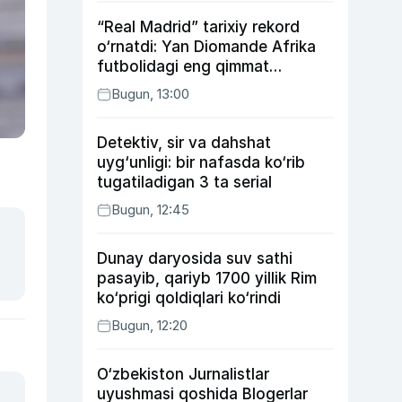
“Real Madrid” tarixiy rekord
o‘rnatdi: Yan Diomande Afrika
futbolidagi eng qimmat
transferga aylandi
Bugun, 13:00
Detektiv, sir va dahshat
uyg‘unligi: bir nafasda ko‘rib
tugatiladigan 3 ta serial
Bugun, 12:45
Dunay daryosida suv sathi
pasayib, qariyb 1700 yillik Rim
ko‘prigi qoldiqlari ko‘rindi
Bugun, 12:20
O‘zbekiston Jurnalistlar
uyushmasi qoshida Blogerlar