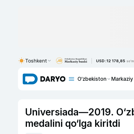
Toshkent
USD :
12 178,85
so'm
O‘zbekiston
Markaziy
Universiada—2019. O‘zbe
medalini qo‘lga kiritdi