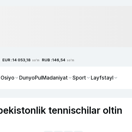
EUR :
RUB :
14 053,18
146,54
so'm
so'm
 Osiyo
Dunyo
Pul
Madaniyat
Sport
Layfstayl
kistonlik tennischilar oltin