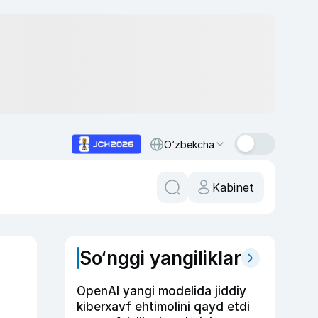
O‘zbekcha
Kabinet
So‘nggi yangiliklar
OpenAI yangi modelida jiddiy
kiberxavf ehtimolini qayd etdi