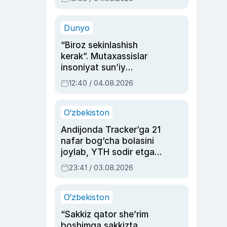
Ahmedovaning
sinovlarga to‘la hayoti
Dunyo
“Biroz sekinlashish
kerak”. Mutaxassislar
insoniyat sun’iy
intellektni boshqara
12:40 / 04.08.2026
olmay qolishidan xavotir
bildirdi
O‘zbekiston
Andijonda Tracker’ga 21
nafar bog‘cha bolasini
joylab, YTH sodir etgan
ayolga sud hukmi o‘qildi
23:41 / 03.08.2026
O‘zbekiston
“Sakkiz qator she’rim
boshimga sakkizta