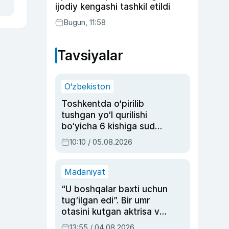
ijodiy kengashi tashkil etildi
Bugun, 11:58
Tavsiyalar
O‘zbekiston
Toshkentda o‘pirilib
tushgan yo‘l qurilishi
bo‘yicha 6 kishiga sud
hukmi o‘qildi
10:10 / 05.08.2026
Madaniyat
“U boshqalar baxti uchun
tug‘ilgan edi”. Bir umr
otasini kutgan aktrisa va
dublyaj ustasi Rimma
13:55 / 04.08.2026