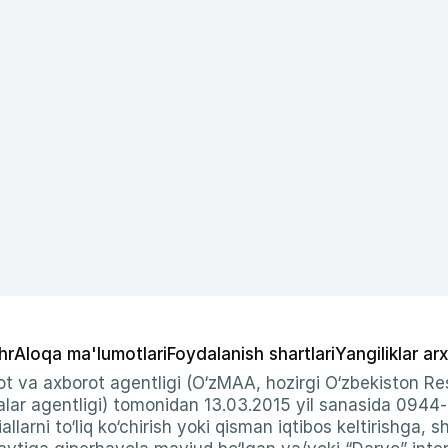
hr
Aloqa ma'lumotlari
Foydalanish shartlari
Yangiliklar arx
t va axborot agentligi (O‘zMAA, hozirgi O‘zbekiston Res
ar agentligi) tomonidan 13.03.2015 yil sanasida 0944
allarni to‘liq ko‘chirish yoki qisman iqtibos keltirishga, 