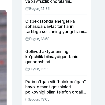
va xavfsizlik choralarini
kuchaytirdi
Bugun, 14:35
Oʻzbekistonda energetika
sohasida davlat tariflarini
tartibga solishning yangi tizimi
joriy etildi
Bugun, 13:58
Gollivud aktyorlarining
ko‘pchilik bilmaydigan taniqli
qarindoshlari
Bugun, 13:35
Putin o‘tgan yili “halok bo‘lgan”
havo-desant qo‘shinlari
polkovnigi bilan telefon orqali
suhbatlashdi
Bugun, 13:05