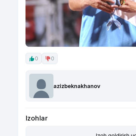
0
0
azizbeknakhanov
Izohlar
Izoh qoldirish 