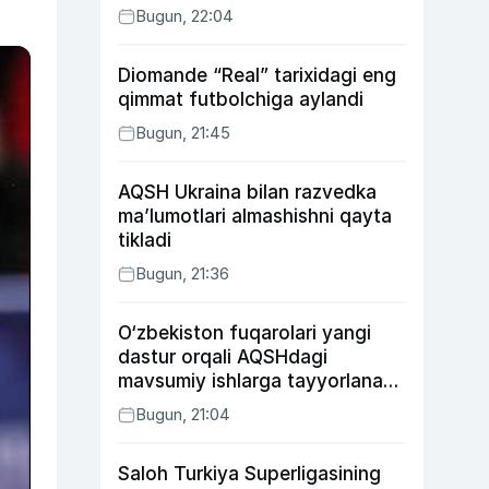
Bugun, 22:04
Diomande “Real” tarixidagi eng
qimmat futbolchiga aylandi
Bugun, 21:45
AQSH Ukraina bilan razvedka
ma’lumotlari almashishni qayta
tikladi
Bugun, 21:36
O‘zbekiston fuqarolari yangi
dastur orqali AQSHdagi
mavsumiy ishlarga tayyorlanadi
va joylashtiriladi
Bugun, 21:04
Saloh Turkiya Superligasining