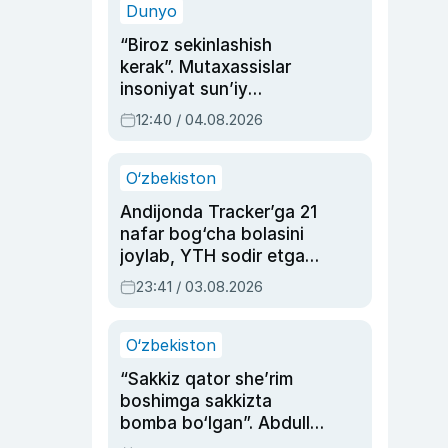
Dunyo
“Biroz sekinlashish
kerak”. Mutaxassislar
insoniyat sun’iy
intellektni boshqara
12:40 / 04.08.2026
olmay qolishidan xavotir
bildirdi
O‘zbekiston
Andijonda Tracker’ga 21
nafar bog‘cha bolasini
joylab, YTH sodir etgan
ayolga sud hukmi o‘qildi
23:41 / 03.08.2026
O‘zbekiston
“Sakkiz qator she’rim
boshimga sakkizta
bomba bo‘lgan”. Abdulla
Oripovni siyosiy