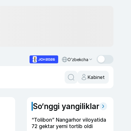
O‘zbekcha
Kabinet
So‘nggi yangiliklar
“Tolibon” Nangarhor viloyatida
72 gektar yerni tortib oldi