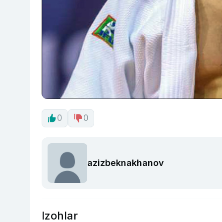
0
0
azizbeknakhanov
Izohlar