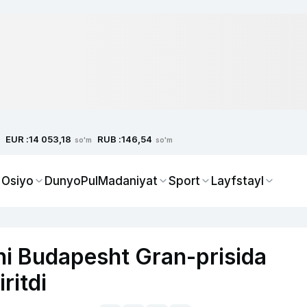
EUR :
RUB :
14 053,18
146,54
so'm
so'm
 Osiyo
Dunyo
Pul
Madaniyat
Sport
Layfstayl
hi Budapesht Gran-prisida
ritdi