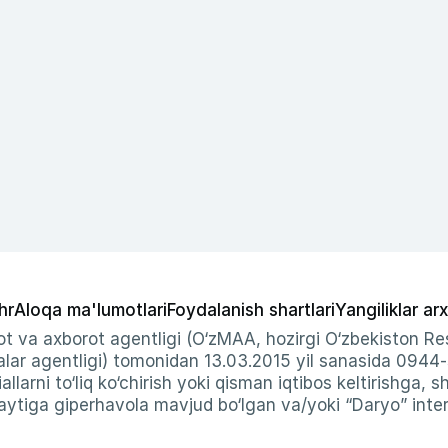
hr
Aloqa ma'lumotlari
Foydalanish shartlari
Yangiliklar arx
t va axborot agentligi (O‘zMAA, hozirgi O‘zbekiston Res
ar agentligi) tomonidan 13.03.2015 yil sanasida 0944
allarni to‘liq ko‘chirish yoki qisman iqtibos keltirishga, 
ytiga giperhavola mavjud bo‘lgan va/yoki “Daryo” intern