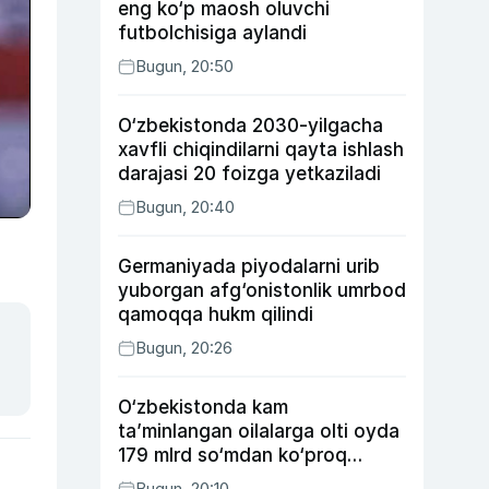
eng ko‘p maosh oluvchi
futbolchisiga aylandi
Bugun, 20:50
O‘zbekistonda 2030-yilgacha
xavfli chiqindilarni qayta ishlash
darajasi 20 foizga yetkaziladi
Bugun, 20:40
Germaniyada piyodalarni urib
yuborgan afg‘onistonlik umrbod
qamoqqa hukm qilindi
Bugun, 20:26
O‘zbekistonda kam
ta’minlangan oilalarga olti oyda
179 mlrd so‘mdan ko‘proq
ijtimoiy keshbek to‘lab berildi
Bugun, 20:10