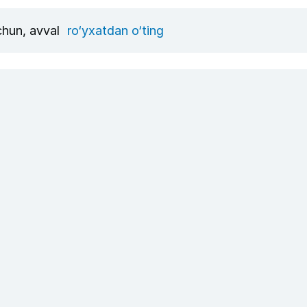
uchun, avval
ro‘yxatdan o‘ting