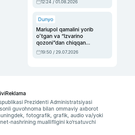
12:24 / 01.08.2026
ayblovlardan asrab
qolgan voqea
Dunyo
Mariupol qamalini yorib
oʻtgan va “Izvarino
qozoni”dan chiqqan
qahramon — Ukraina
19:50 / 29.07.2026
armiyasi bosh
qoʻmondoni Drapatiy
haqida
ivi
Reklama
publikasi Prezidenti Administratsiyasi
-sonli guvohnoma bilan ommaviy axborot
shuningdek, fotografik, grafik, audio va/yoki
et-nashrining muallifligini ko‘rsatuvchi