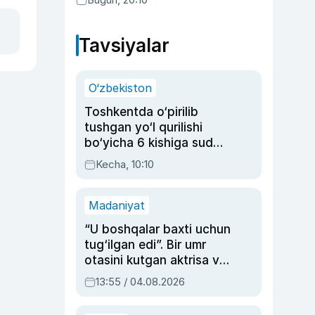
Tavsiyalar
O‘zbekiston
Toshkentda o‘pirilib
tushgan yo‘l qurilishi
bo‘yicha 6 kishiga sud
hukmi o‘qildi
Kecha, 10:10
Madaniyat
“U boshqalar baxti uchun
tug‘ilgan edi”. Bir umr
otasini kutgan aktrisa va
dublyaj ustasi Rimma
13:55 / 04.08.2026
Ahmedovaning
sinovlarga to‘la hayoti