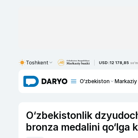
Toshkent
USD :
12 178,85
so'm
O‘zbekiston
Markaziy
O‘zbekistonlik dzyudoc
bronza medalini qo‘lga ki