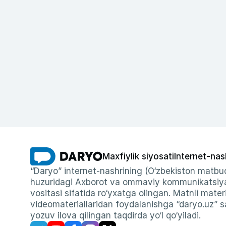
Maxfiylik siyosati
Internet-nas
“Daryo” internet-nashrining (O‘zbekiston matbuo
huzuridagi Axborot va ommaviy kommunikatsiyal
vositasi sifatida ro‘yxatga olingan. Matnli materi
videomateriallaridan foydalanishga “daryo.uz” sa
yozuv ilova qilingan taqdirda yo‘l qo‘yiladi.