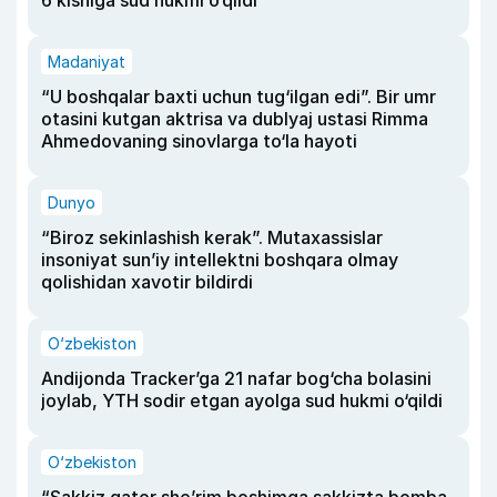
Madaniyat
“U boshqalar baxti uchun tug‘ilgan edi”. Bir umr
otasini kutgan aktrisa va dublyaj ustasi Rimma
Ahmedovaning sinovlarga to‘la hayoti
Dunyo
“Biroz sekinlashish kerak”. Mutaxassislar
insoniyat sun’iy intellektni boshqara olmay
qolishidan xavotir bildirdi
O‘zbekiston
Andijonda Tracker’ga 21 nafar bog‘cha bolasini
joylab, YTH sodir etgan ayolga sud hukmi o‘qildi
O‘zbekiston
“Sakkiz qator she’rim boshimga sakkizta bomba