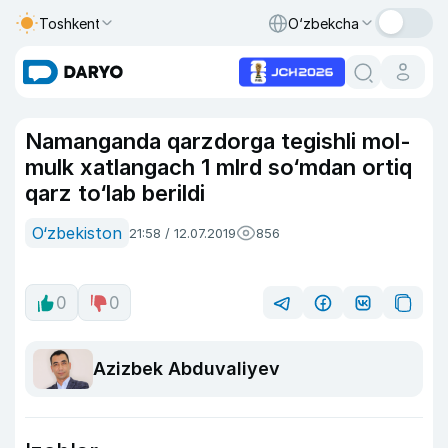
Toshkent
O‘zbekcha
Namanganda qarzdorga tegishli mol-
mulk xatlangach 1 mlrd so‘mdan ortiq
qarz to‘lab berildi
O‘zbekiston
21:58 / 12.07.2019
856
0
0
Azizbek Abduvaliyev