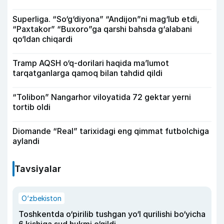
Superliga. “So‘g‘diyona” “Andijon”ni mag‘lub etdi,
“Paxtakor” “Buxoro”ga qarshi bahsda g‘alabani
qo‘ldan chiqardi
Tramp AQSH o‘q-dorilari haqida ma’lumot
tarqatganlarga qamoq bilan tahdid qildi
“Tolibon” Nangarhor viloyatida 72 gektar yerni
tortib oldi
Diomande “Real” tarixidagi eng qimmat futbolchiga
aylandi
Tavsiyalar
O‘zbekiston
Toshkentda o‘pirilib tushgan yo‘l qurilishi bo‘yicha
6 kishiga sud hukmi o‘qildi