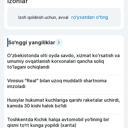
Izohlar
ro‘yxatdan o‘ting
Izoh qoldirish uchun, avval
So‘nggi yangiliklar
Oʻzbekistonda olti oyda savdo, xizmat koʻrsatish va
umumiy ovqatlanish korxonalari qancha soliq
toʻlagani ochiqlandi
Vinisius “Real” bilan uzoq muddatli shartnoma
imzoladi
Husiylar hukumat kuchlariga qarshi raketalar uchirdi,
kamida 30 kishi halok bo‘ldi
Toshkentda Kichik halqa avtomobil yo‘lining bir
qismi to‘rt kunga yopildi (xarita)