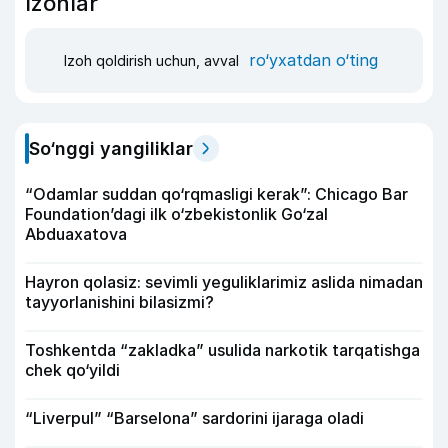
Izohlar
ro‘yxatdan o‘ting
Izoh qoldirish uchun, avval
So‘nggi yangiliklar
“Odamlar suddan qo‘rqmasligi kerak”: Chicago Bar
Foundation’dagi ilk o‘zbekistonlik Go‘zal
Abduaxatova
Hayron qolasiz: sevimli yeguliklarimiz aslida nimadan
tayyorlanishini bilasizmi?
Toshkentda “zakladka” usulida narkotik tarqatishga
chek qo‘yildi
“Liverpul” “Barselona” sardorini ijaraga oladi