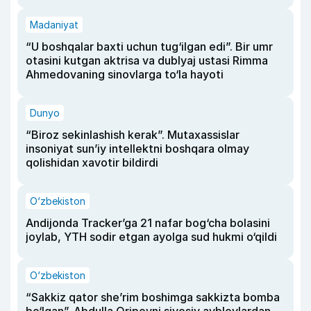
Madaniyat
“U boshqalar baxti uchun tug‘ilgan edi”. Bir umr
otasini kutgan aktrisa va dublyaj ustasi Rimma
Ahmedovaning sinovlarga to‘la hayoti
Dunyo
“Biroz sekinlashish kerak”. Mutaxassislar
insoniyat sun’iy intellektni boshqara olmay
qolishidan xavotir bildirdi
O‘zbekiston
Andijonda Tracker’ga 21 nafar bog‘cha bolasini
joylab, YTH sodir etgan ayolga sud hukmi o‘qildi
O‘zbekiston
“Sakkiz qator she’rim boshimga sakkizta bomba
bo‘lgan”. Abdulla Oripovni siyosiy ayblovlardan