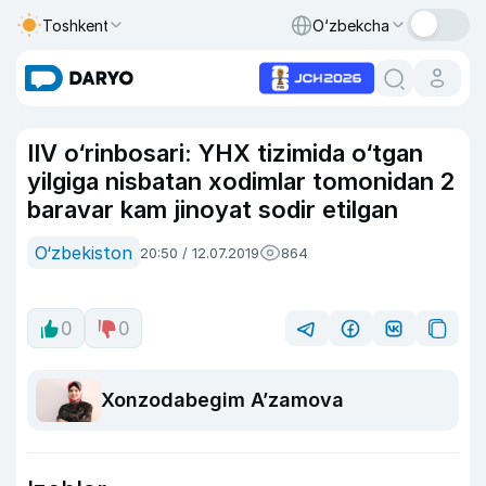
Toshkent
O‘zbekcha
IIV o‘rinbosari: YHX tizimida o‘tgan
yilgiga nisbatan xodimlar tomonidan 2
baravar kam jinoyat sodir etilgan
O‘zbekiston
20:50 / 12.07.2019
864
0
0
Xonzodabegim Aʼzamova