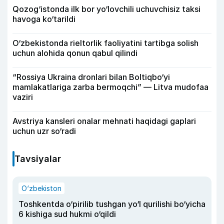
Qozog‘istonda ilk bor yo‘lovchili uchuvchisiz taksi
havoga ko‘tarildi
O‘zbekistonda rieltorlik faoliyatini tartibga solish
uchun alohida qonun qabul qilindi
“Rossiya Ukraina dronlari bilan Boltiqbo‘yi
mamlakatlariga zarba bermoqchi” — Litva mudofaa
vaziri
Avstriya kansleri onalar mehnati haqidagi gaplari
uchun uzr so‘radi
Tavsiyalar
O‘zbekiston
Toshkentda o‘pirilib tushgan yo‘l qurilishi bo‘yicha
6 kishiga sud hukmi o‘qildi