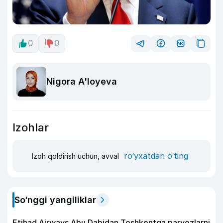
0
0
Nigora A'loyeva
Izohlar
ro‘yxatdan o‘ting
Izoh qoldirish uchun, avval
So‘nggi yangiliklar
Etihad Airways Abu Dabidan Toshkentga parvozlarni