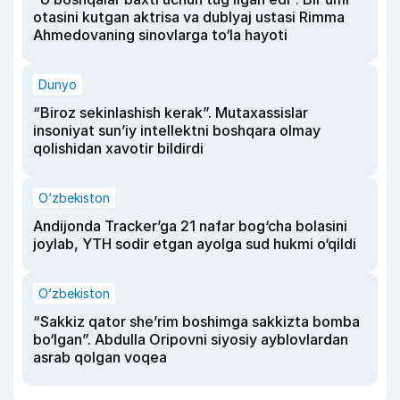
otasini kutgan aktrisa va dublyaj ustasi Rimma
Ahmedovaning sinovlarga to‘la hayoti
Dunyo
“Biroz sekinlashish kerak”. Mutaxassislar
insoniyat sun’iy intellektni boshqara olmay
qolishidan xavotir bildirdi
O‘zbekiston
Andijonda Tracker’ga 21 nafar bog‘cha bolasini
joylab, YTH sodir etgan ayolga sud hukmi o‘qildi
O‘zbekiston
“Sakkiz qator she’rim boshimga sakkizta bomba
bo‘lgan”. Abdulla Oripovni siyosiy ayblovlardan
asrab qolgan voqea