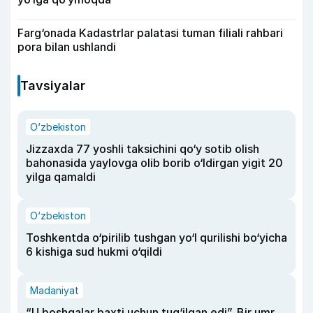
Farg‘onada Kadastrlar palatasi tuman filiali rahbari
pora bilan ushlandi
Tavsiyalar
O‘zbekiston
Jizzaxda 77 yoshli taksichini qo‘y sotib olish
bahonasida yaylovga olib borib o‘ldirgan yigit 20
yilga qamaldi
O‘zbekiston
Toshkentda o‘pirilib tushgan yo‘l qurilishi bo‘yicha
6 kishiga sud hukmi o‘qildi
Madaniyat
“U boshqalar baxti uchun tug‘ilgan edi”. Bir umr