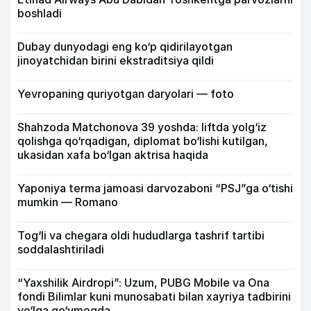
boshladi
Dubay dunyodagi eng ko‘p qidirilayotgan
jinoyatchidan birini ekstraditsiya qildi
Yevropaning quriyotgan daryolari — foto
Shahzoda Matchonova 39 yoshda: liftda yolg‘iz
qolishga qo‘rqadigan, diplomat bo‘lishi kutilgan,
ukasidan xafa bo‘lgan aktrisa haqida
Yaponiya terma jamoasi darvozaboni “PSJ”ga o‘tishi
mumkin — Romano
Tog‘li va chegara oldi hududlarga tashrif tartibi
soddalashtiriladi
“Yaxshilik Airdropi”: Uzum, PUBG Mobile va Ona
fondi Bilimlar kuni munosabati bilan xayriya tadbirini
yo‘lga qo‘ymoqda