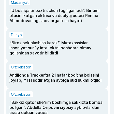
Madaniyat
“U boshqalar baxti uchun tug‘ilgan edi”. Bir umr
otasini kutgan aktrisa va dublyaj ustasi Rimma
Ahmedovaning sinovlarga to‘la hayoti
Dunyo
“Biroz sekinlashish kerak”. Mutaxassislar
insoniyat sun’iy intellektni boshqara olmay
qolishidan xavotir bildirdi
O‘zbekiston
Andijonda Tracker’ga 21 nafar bog‘cha bolasini
joylab, YTH sodir etgan ayolga sud hukmi o‘qildi
O‘zbekiston
“Sakkiz qator she’rim boshimga sakkizta bomba
bo‘lgan”. Abdulla Oripovni siyosiy ayblovlardan
asrab qolgan voqea