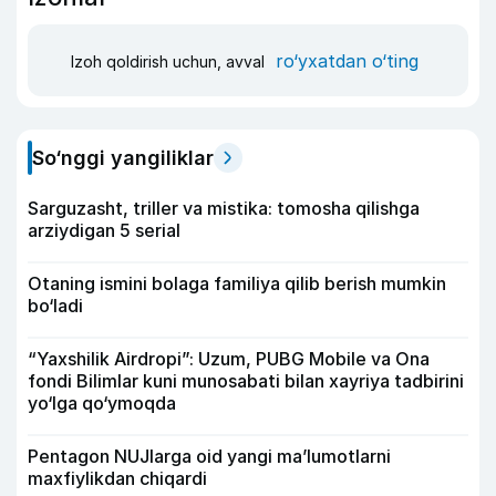
ro‘yxatdan o‘ting
Izoh qoldirish uchun, avval
So‘nggi yangiliklar
Sarguzasht, triller va mistika: tomosha qilishga
arziydigan 5 serial
Otaning ismini bolaga familiya qilib berish mumkin
bo‘ladi
“Yaxshilik Airdropi”: Uzum, PUBG Mobile va Ona
fondi Bilimlar kuni munosabati bilan xayriya tadbirini
yo‘lga qo‘ymoqda
Pentagon NUJlarga oid yangi maʼlumotlarni
maxfiylikdan chiqardi