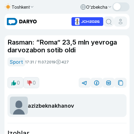
Toshkent
O‘zbekcha
Rasman: “Roma” 23,5 mln yevroga
darvozabon sotib oldi
Sport
17:31 / 11.07.2019
427
0
0
azizbeknakhanov
Izohlar