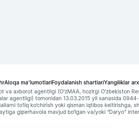
hr
Aloqa ma'lumotlari
Foydalanish shartlari
Yangiliklar arx
t va axborot agentligi (O‘zMAA, hozirgi O‘zbekiston Res
ar agentligi) tomonidan 13.03.2015 yil sanasida 0944
allarni to‘liq ko‘chirish yoki qisman iqtibos keltirishga, 
ytiga giperhavola mavjud bo‘lgan va/yoki “Daryo” intern