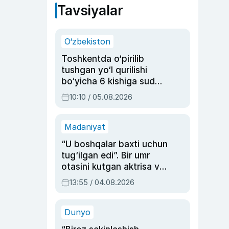
Tavsiyalar
O‘zbekiston
Toshkentda o‘pirilib
tushgan yo‘l qurilishi
bo‘yicha 6 kishiga sud
hukmi o‘qildi
10:10 / 05.08.2026
Madaniyat
“U boshqalar baxti uchun
tug‘ilgan edi”. Bir umr
otasini kutgan aktrisa va
dublyaj ustasi Rimma
13:55 / 04.08.2026
Ahmedovaning
sinovlarga to‘la hayoti
Dunyo