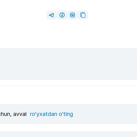
uchun, avval
ro‘yxatdan o‘ting