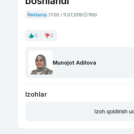
boshlandi
Reklama
17:00 / 11.07.2019
1100
0
0
Munojot Adilova
Izohlar
Izoh qoldirish 