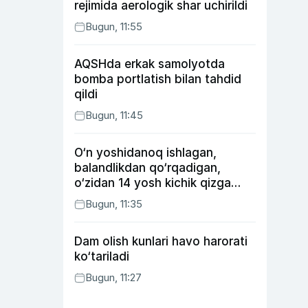
rejimida aerologik shar uchirildi
Bugun, 11:55
AQSHda erkak samolyotda
bomba portlatish bilan tahdid
qildi
Bugun, 11:45
O‘n yoshidanoq ishlagan,
balandlikdan qo‘rqadigan,
o‘zidan 14 yosh kichik qizga
uylangan Yorqinxo‘ja Umarov
Bugun, 11:35
34 yoshda
Dam olish kunlari havo harorati
ko‘tariladi
Bugun, 11:27