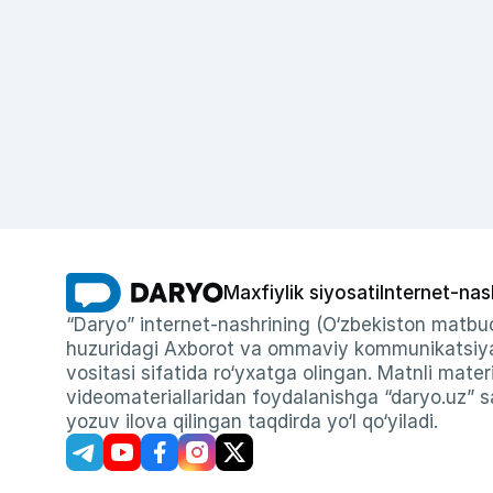
Maxfiylik siyosati
Internet-nas
“Daryo” internet-nashrining (O‘zbekiston matbuo
huzuridagi Axborot va ommaviy kommunikatsiyal
vositasi sifatida ro‘yxatga olingan. Matnli materi
videomateriallaridan foydalanishga “daryo.uz” sa
yozuv ilova qilingan taqdirda yo‘l qo‘yiladi.