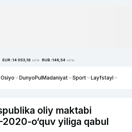
EUR :
RUB :
14 053,18
146,54
so'm
so'm
 Osiyo
Dunyo
Pul
Madaniyat
Sport
Layfstayl
publika oliy maktabi
2020-o‘quv yiliga qabul