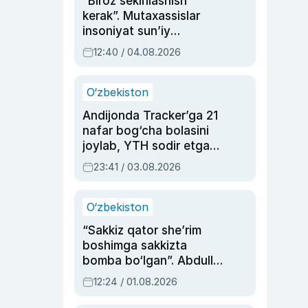
“Biroz sekinlashish
kerak”. Mutaxassislar
insoniyat sun’iy
intellektni boshqara
12:40 / 04.08.2026
olmay qolishidan xavotir
bildirdi
O‘zbekiston
Andijonda Tracker’ga 21
nafar bog‘cha bolasini
joylab, YTH sodir etgan
ayolga sud hukmi o‘qildi
23:41 / 03.08.2026
O‘zbekiston
“Sakkiz qator she’rim
boshimga sakkizta
bomba bo‘lgan”. Abdulla
Oripovni siyosiy
12:24 / 01.08.2026
ayblovlardan asrab
qolgan voqea