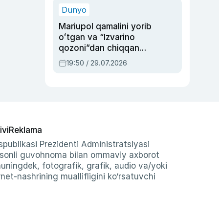
Dunyo
Mariupol qamalini yorib
oʻtgan va “Izvarino
qozoni”dan chiqqan
qahramon — Ukraina
19:50 / 29.07.2026
armiyasi bosh
qoʻmondoni Drapatiy
haqida
ivi
Reklama
publikasi Prezidenti Administratsiyasi
-sonli guvohnoma bilan ommaviy axborot
shuningdek, fotografik, grafik, audio va/yoki
et-nashrining muallifligini ko‘rsatuvchi