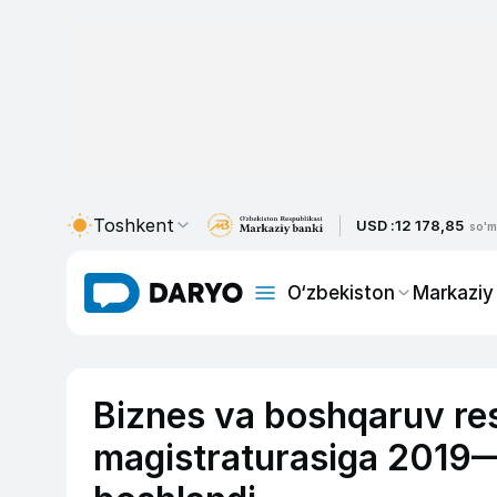
Toshkent
USD :
12 178,85
so'm
O‘zbekiston
Markaziy
Biznes va boshqaruv res
magistraturasiga 2019—