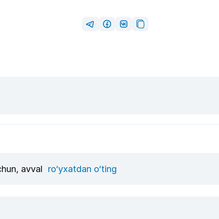
uchun, avval
ro‘yxatdan o‘ting