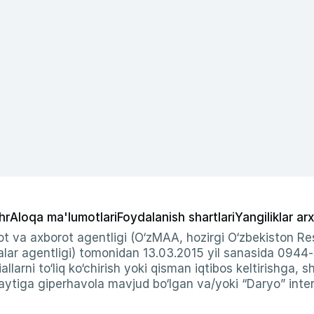
hr
Aloqa ma'lumotlari
Foydalanish shartlari
Yangiliklar arx
t va axborot agentligi (O‘zMAA, hozirgi O‘zbekiston Res
ar agentligi) tomonidan 13.03.2015 yil sanasida 0944
allarni to‘liq ko‘chirish yoki qisman iqtibos keltirishga, 
ytiga giperhavola mavjud bo‘lgan va/yoki “Daryo” intern