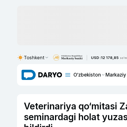
Toshkent
USD :
12 178,85
so'm
O‘zbekiston
Markaziy
Veterinariya qo‘mitasi Z
seminardagi holat yuzas