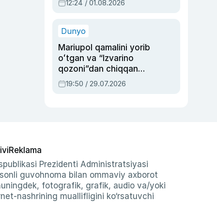
12:24 / 01.08.2026
ayblovlardan asrab
qolgan voqea
Dunyo
Mariupol qamalini yorib
oʻtgan va “Izvarino
qozoni”dan chiqqan
qahramon — Ukraina
19:50 / 29.07.2026
armiyasi bosh
qoʻmondoni Drapatiy
haqida
ivi
Reklama
publikasi Prezidenti Administratsiyasi
-sonli guvohnoma bilan ommaviy axborot
shuningdek, fotografik, grafik, audio va/yoki
et-nashrining muallifligini ko‘rsatuvchi