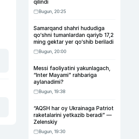
qilindi
Bugun, 20:25
Samarqand shahri hududiga
qo‘shni tumanlardan qariyb 17,2
ming gektar yer qo‘shib beriladi
Bugun, 20:00
Messi faoliyatini yakunlagach,
“Inter Mayami” rahbariga
aylanadimi?
Bugun, 19:38
“AQSH har oy Ukrainaga Patriot
raketalarini yetkazib beradi” —
Zelenskiy
Bugun, 19:30