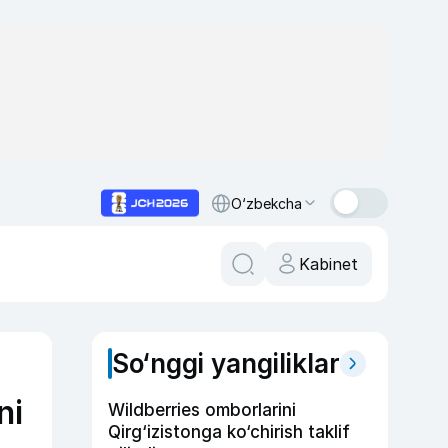
O‘zbekcha
Kabinet
So‘nggi yangiliklar
ni
Wildberries omborlarini
Qirg‘izistonga ko‘chirish taklif