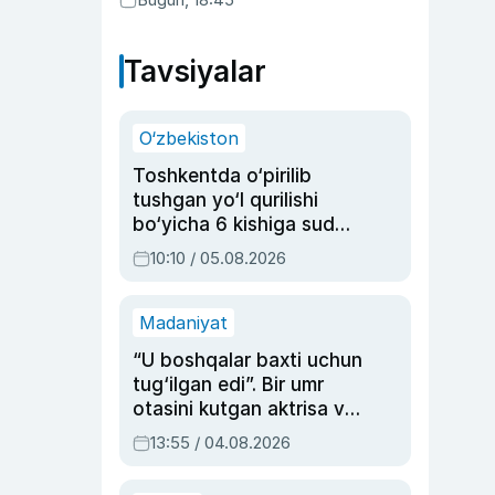
Tavsiyalar
O‘zbekiston
Toshkentda o‘pirilib
tushgan yo‘l qurilishi
bo‘yicha 6 kishiga sud
hukmi o‘qildi
10:10 / 05.08.2026
Madaniyat
“U boshqalar baxti uchun
tug‘ilgan edi”. Bir umr
otasini kutgan aktrisa va
dublyaj ustasi Rimma
13:55 / 04.08.2026
Ahmedovaning
sinovlarga to‘la hayoti