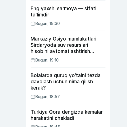
Eng yaxshi sarmoya — sifatli
ta’limdir
Bugun, 19:30
Markaziy Osiyo mamlakatlari
Sirdaryoda suv resurslari
hisobini avtomatlashtirish
rejasini ishlab chiqishni
Bugun, 19:10
ma’qulladi
Bolalarda quruq yo‘talni tezda
davolash uchun nima qilish
kerak?
Bugun, 18:57
Turkiya Qora dengizda kemalar
harakatini chekladi
Bugun, 18:45