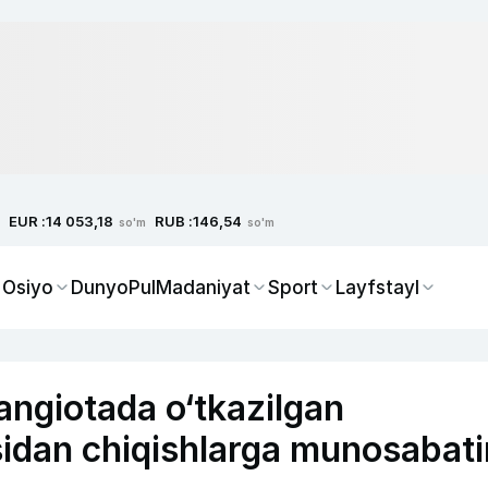
EUR :
RUB :
14 053,18
146,54
so'm
so'm
 Osiyo
Dunyo
Pul
Madaniyat
Sport
Layfstayl
angiotada o‘tkazilgan
idan chiqishlarga munosabati