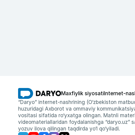
Maxfiylik siyosati
Internet-nas
“Daryo” internet-nashrining (O‘zbekiston matbuo
huzuridagi Axborot va ommaviy kommunikatsiyal
vositasi sifatida ro‘yxatga olingan. Matnli materi
videomateriallaridan foydalanishga “daryo.uz” sa
yozuv ilova qilingan taqdirda yo‘l qo‘yiladi.