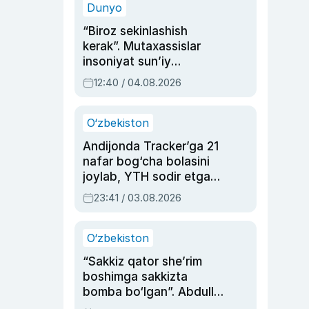
Dunyo
“Biroz sekinlashish
kerak”. Mutaxassislar
insoniyat sun’iy
intellektni boshqara
12:40 / 04.08.2026
olmay qolishidan xavotir
bildirdi
O‘zbekiston
Andijonda Tracker’ga 21
nafar bog‘cha bolasini
joylab, YTH sodir etgan
ayolga sud hukmi o‘qildi
23:41 / 03.08.2026
O‘zbekiston
“Sakkiz qator she’rim
boshimga sakkizta
bomba bo‘lgan”. Abdulla
Oripovni siyosiy