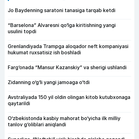
Jo Baydenning saratoni tanasiga tarqab ketdi
“Barselona” Alvaresni qo‘lga kiritishning yangi
usulini topdi
Grenlandiyada Trampga aloqador neft kompaniyasi
hukumat ruxsatisiz ish boshladi
Farg‘onada “Mansur Kazanskiy” va sherigi ushlandi
Zidanning o‘g‘li yangi jamoaga o‘tdi
Avstraliyada 150 yil oldin olingan kitob kutubxonaga
qaytarildi
O‘zbekistonda kasbiy mahorat bo‘yicha ilk milliy
tanlov g‘oliblari aniqlandi