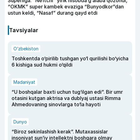
Superliga. “Neftchi” yirik hisobda g‘alaba qozondi,
“OKMK” super kambek evaziga “Bunyodkor”dan
ustun keldi, “Nasaf” durang qayd etdi
Tavsiyalar
O‘zbekiston
Toshkentda o‘pirilib tushgan yo‘l qurilishi bo‘yicha
6 kishiga sud hukmi o‘qildi
Madaniyat
“U boshqalar baxti uchun tug‘ilgan edi”. Bir umr
otasini kutgan aktrisa va dublyaj ustasi Rimma
Ahmedovaning sinovlarga to‘la hayoti
Dunyo
“Biroz sekinlashish kerak”. Mutaxassislar
insoniyat sun’iy intellektni boshqara olmay