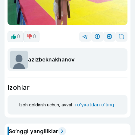
0
0
azizbeknakhanov
Izohlar
ro‘yxatdan o‘ting
Izoh qoldirish uchun, avval
So‘nggi yangiliklar