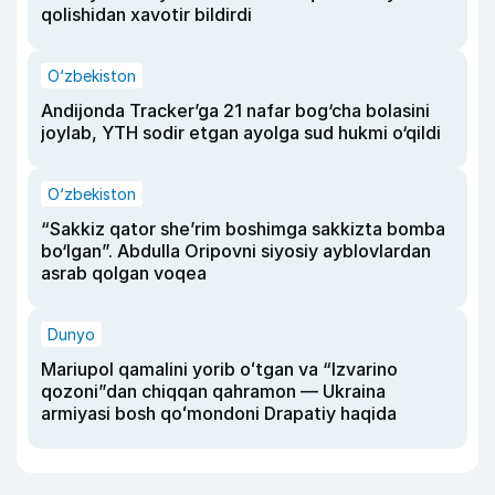
qolishidan xavotir bildirdi
O‘zbekiston
Andijonda Tracker’ga 21 nafar bog‘cha bolasini
joylab, YTH sodir etgan ayolga sud hukmi o‘qildi
O‘zbekiston
“Sakkiz qator she’rim boshimga sakkizta bomba
bo‘lgan”. Abdulla Oripovni siyosiy ayblovlardan
asrab qolgan voqea
Dunyo
Mariupol qamalini yorib oʻtgan va “Izvarino
qozoni”dan chiqqan qahramon — Ukraina
armiyasi bosh qoʻmondoni Drapatiy haqida