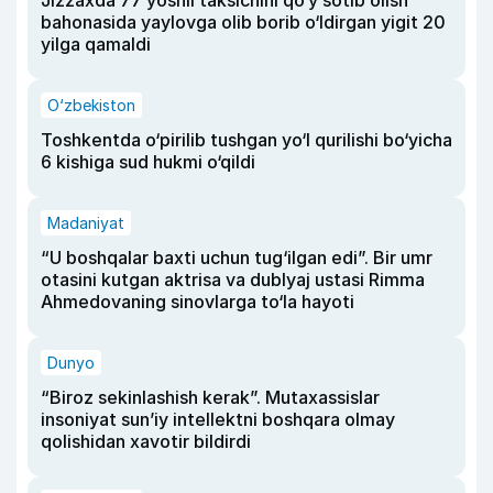
bahonasida yaylovga olib borib o‘ldirgan yigit 20
yilga qamaldi
O‘zbekiston
Toshkentda o‘pirilib tushgan yo‘l qurilishi bo‘yicha
6 kishiga sud hukmi o‘qildi
Madaniyat
“U boshqalar baxti uchun tug‘ilgan edi”. Bir umr
otasini kutgan aktrisa va dublyaj ustasi Rimma
Ahmedovaning sinovlarga to‘la hayoti
Dunyo
“Biroz sekinlashish kerak”. Mutaxassislar
insoniyat sun’iy intellektni boshqara olmay
qolishidan xavotir bildirdi