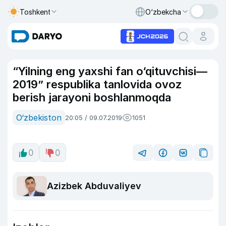
Toshkent
O‘zbekcha
“Yilning eng yaxshi fan o‘qituvchisi—
2019” respublika tanlovida ovoz
berish jarayoni boshlanmoqda
O‘zbekiston
20:05 / 09.07.2019
1051
0
0
Azizbek Abduvaliyev