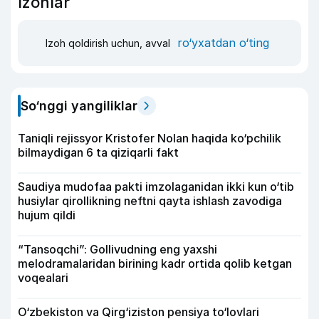
Izohlar
ro‘yxatdan o‘ting
Izoh qoldirish uchun, avval
So‘nggi yangiliklar
Taniqli rejissyor Kristofer Nolan haqida ko‘pchilik
bilmaydigan 6 ta qiziqarli fakt
Saudiya mudofaa pakti imzolaganidan ikki kun o‘tib
husiylar qirollikning neftni qayta ishlash zavodiga
hujum qildi
“Tansoqchi”: Gollivudning eng yaxshi
melodramalaridan birining kadr ortida qolib ketgan
voqealari
O‘zbekiston va Qirg‘iziston pensiya to‘lovlari