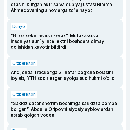
otasini kutgan aktrisa va dublyaj ustasi Rimma
Ahmedovaning sinovlarga to‘la hayoti
Dunyo
“Biroz sekinlashish kerak”. Mutaxassislar
insoniyat sun’iy intellektni boshqara olmay
qolishidan xavotir bildirdi
O‘zbekiston
Andijonda Tracker’ga 21 nafar bog‘cha bolasini
joylab, YTH sodir etgan ayolga sud hukmi o‘qildi
O‘zbekiston
“Sakkiz qator she’rim boshimga sakkizta bomba
bo‘lgan”. Abdulla Oripovni siyosiy ayblovlardan
asrab qolgan voqea