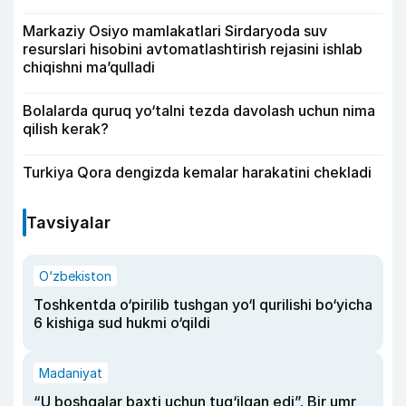
Markaziy Osiyo mamlakatlari Sirdaryoda suv
resurslari hisobini avtomatlashtirish rejasini ishlab
chiqishni ma’qulladi
Bolalarda quruq yo‘talni tezda davolash uchun nima
qilish kerak?
Turkiya Qora dengizda kemalar harakatini chekladi
Tavsiyalar
O‘zbekiston
Toshkentda o‘pirilib tushgan yo‘l qurilishi bo‘yicha
6 kishiga sud hukmi o‘qildi
Madaniyat
“U boshqalar baxti uchun tug‘ilgan edi”. Bir umr