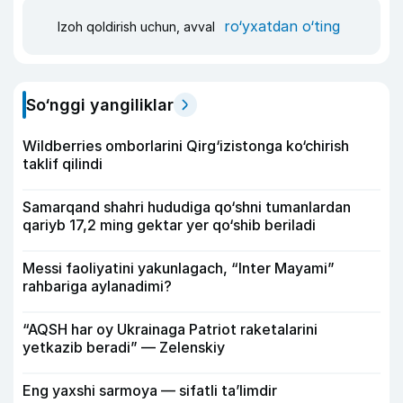
ro‘yxatdan o‘ting
Izoh qoldirish uchun, avval
So‘nggi yangiliklar
Wildberries omborlarini Qirg‘izistonga ko‘chirish
taklif qilindi
Samarqand shahri hududiga qo‘shni tumanlardan
qariyb 17,2 ming gektar yer qo‘shib beriladi
Messi faoliyatini yakunlagach, “Inter Mayami”
rahbariga aylanadimi?
“AQSH har oy Ukrainaga Patriot raketalarini
yetkazib beradi” — Zelenskiy
Eng yaxshi sarmoya — sifatli ta’limdir