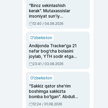
“Biroz sekinlashish
kerak”. Mutaxassislar
insoniyat sun’iy
intellektni boshqara
12:40 / 04.08.2026
olmay qolishidan xavotir
bildirdi
O‘zbekiston
Andijonda Tracker’ga 21
nafar bog‘cha bolasini
joylab, YTH sodir etgan
ayolga sud hukmi o‘qildi
23:41 / 03.08.2026
O‘zbekiston
“Sakkiz qator she’rim
boshimga sakkizta
bomba bo‘lgan”. Abdulla
Oripovni siyosiy
12:24 / 01.08.2026
ayblovlardan asrab