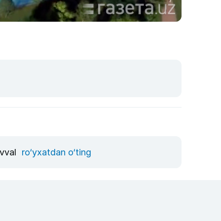
avval
ro‘yxatdan o‘ting