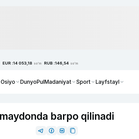
EUR :
RUB :
14 053,18
146,54
so'm
so'm
 Osiyo
Dunyo
Pul
Madaniyat
Sport
Layfstayl
 maydonda barpo qilinadi