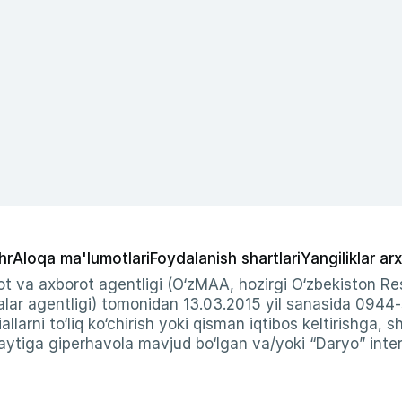
hr
Aloqa ma'lumotlari
Foydalanish shartlari
Yangiliklar arx
t va axborot agentligi (O‘zMAA, hozirgi O‘zbekiston Res
ar agentligi) tomonidan 13.03.2015 yil sanasida 0944
allarni to‘liq ko‘chirish yoki qisman iqtibos keltirishga, 
ytiga giperhavola mavjud bo‘lgan va/yoki “Daryo” intern