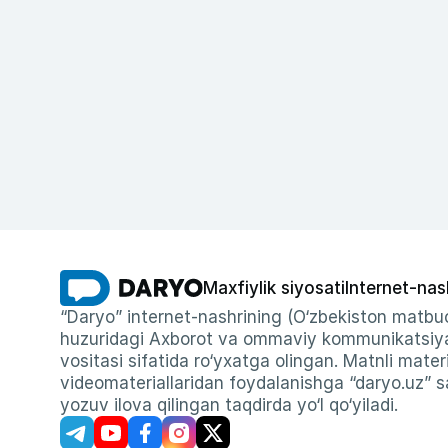
Maxfiylik siyosati
Internet-nas
“Daryo” internet-nashrining (O‘zbekiston matbuo
huzuridagi Axborot va ommaviy kommunikatsiyal
vositasi sifatida ro‘yxatga olingan. Matnli materi
videomateriallaridan foydalanishga “daryo.uz” sa
yozuv ilova qilingan taqdirda yo‘l qo‘yiladi.