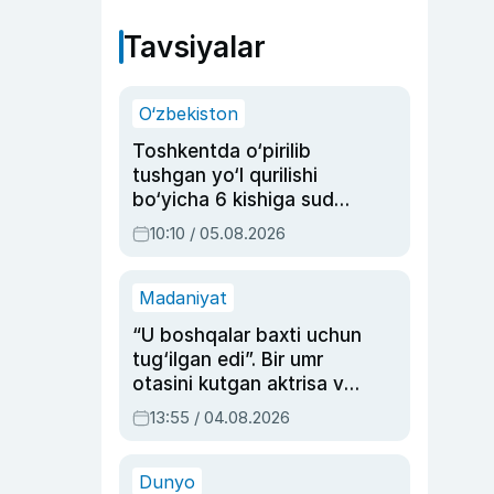
Tavsiyalar
O‘zbekiston
Toshkentda o‘pirilib
tushgan yo‘l qurilishi
bo‘yicha 6 kishiga sud
hukmi o‘qildi
10:10 / 05.08.2026
Madaniyat
“U boshqalar baxti uchun
tug‘ilgan edi”. Bir umr
otasini kutgan aktrisa va
dublyaj ustasi Rimma
13:55 / 04.08.2026
Ahmedovaning
sinovlarga to‘la hayoti
Dunyo