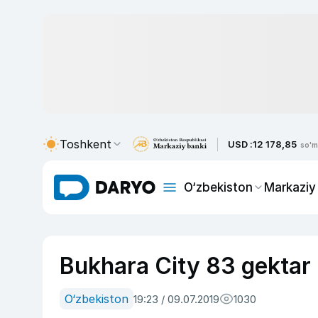
Toshkent
USD :
12 178,85
so'm
O‘zbekiston
Markaziy
Bukhara City 83 gektar
O‘zbekiston
19:23 / 09.07.2019
1030