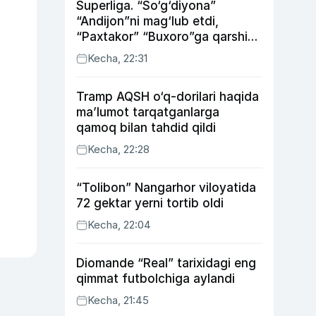
Superliga. “So‘g‘diyona”
“Andijon”ni mag‘lub etdi,
“Paxtakor” “Buxoro”ga qarshi
bahsda g‘alabani qo‘ldan
Kecha, 22:31
chiqardi
Tramp AQSH o‘q-dorilari haqida
ma’lumot tarqatganlarga
qamoq bilan tahdid qildi
Kecha, 22:28
“Tolibon” Nangarhor viloyatida
72 gektar yerni tortib oldi
Kecha, 22:04
Diomande “Real” tarixidagi eng
qimmat futbolchiga aylandi
Kecha, 21:45