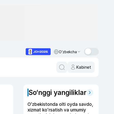
O‘zbekcha
Kabinet
So‘nggi yangiliklar
Oʻzbekistonda olti oyda savdo,
xizmat koʻrsatish va umumiy