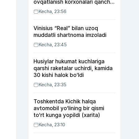
ovqatlanish korxonalari qancha
soliq toʻlagani ochiqlandi
Kecha, 23:56
Vinisius “Real” bilan uzoq
muddatli shartnoma imzoladi
Kecha, 23:45
Husiylar hukumat kuchlariga
qarshi raketalar uchirdi, kamida
30 kishi halok bo‘ldi
Kecha, 23:35
Toshkentda Kichik halqa
avtomobil yo‘lining bir qismi
to‘rt kunga yopildi (xarita)
Kecha, 23:10