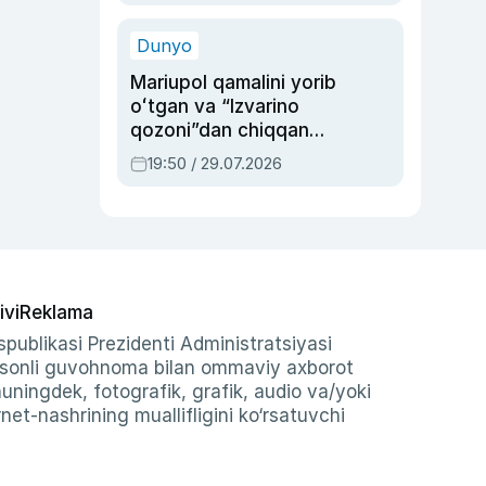
qolgan voqea
Dunyo
Mariupol qamalini yorib
oʻtgan va “Izvarino
qozoni”dan chiqqan
qahramon — Ukraina
19:50 / 29.07.2026
armiyasi bosh
qoʻmondoni Drapatiy
haqida
ivi
Reklama
publikasi Prezidenti Administratsiyasi
-sonli guvohnoma bilan ommaviy axborot
shuningdek, fotografik, grafik, audio va/yoki
et-nashrining muallifligini ko‘rsatuvchi